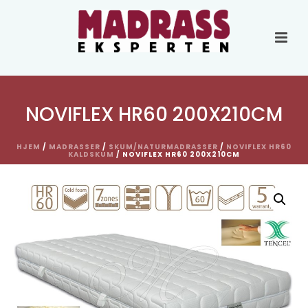
NOVIFLEX HR60 200X210CM
HJEM
/
MADRASSER
/
SKUM/NATURMADRASSER
/
NOVIFLEX HR60
KALDSKUM
/ NOVIFLEX HR60 200X210CM