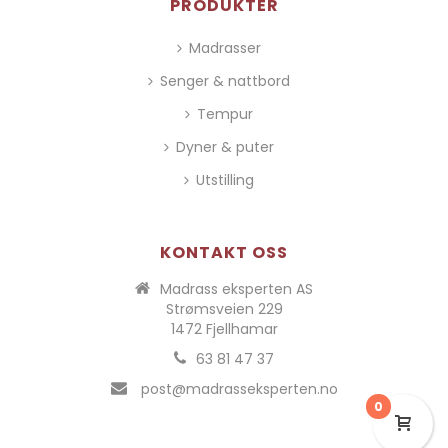
PRODUKTER
Madrasser
Senger & nattbord
Tempur
Dyner & puter
Utstilling
KONTAKT OSS
Madrass eksperten AS
Strømsveien 229
1472 Fjellhamar
63 81 47 37
post@madrasseksperten.no
0