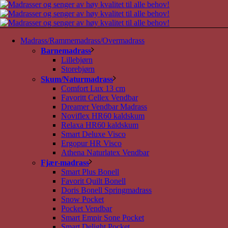
Madrass/Rammemadrass/Overmadrass
Barnemadrass
Lillebjørn
Storebjørn
Skum/Naturmadrass
Comfort Lux 13 cm
Favoritt Cellex Vendbar
Dreamer Vendbar Madrass
Noviflex HR60 kaldskum
Relaxa HR60 kaldskum
Smart Deluxe Visco
Ergopur HR Visco
Athena Naturlatex Vendbar
Fjær-madrass
Smart Plus Bonell
Favorit Quilt Bonell
Doris Bonell Springmadrass
Snow Pocket
Pocket Vendbar
Smart Empir Sone Pocket
Smart Delight Pocket