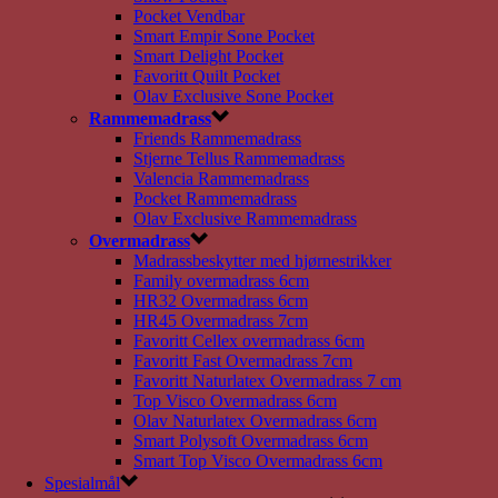
Pocket Vendbar
Smart Empir Sone Pocket
Smart Delight Pocket
Favoritt Quilt Pocket
Olav Exclusive Sone Pocket
Rammemadrass
Friends Rammemadrass
Stjerne Tellus Rammemadrass
Valencia Rammemadrass
Pocket Rammemadrass
Olav Exclusive Rammemadrass
Overmadrass
Madrassbeskytter med hjørnestrikker
Family overmadrass 6cm
HR32 Overmadrass 6cm
HR45 Overmadrass 7cm
Favoritt Cellex overmadrass 6cm
Favoritt Fast Overmadrass 7cm
Favoritt Naturlatex Overmadrass 7 cm
Top Visco Overmadrass 6cm
Olav Naturlatex Overmadrass 6cm
Smart Polysoft Overmadrass 6cm
Smart Top Visco Overmadrass 6cm
Spesialmål