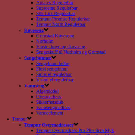
Antares Regulerbar
Supreeme Regulerbar
Silk Lux Regulerbar
Tempur Promise Regulerbar
Tempur North Regulerbar
Køyeseng
Grimstad Køyeseng
Nørholm
Vinstra køye og skuvseng
Sengeskuff til Nørholm og Grimstad
Sengebunner
Sengebunn heltre
Flexi sengebunn
Sinus el regulerbar
Vision el regulerbar
Vannseng
Algemiddel
Overmadrass
Sikkerhetsduk
Vannsengmadrass
Varmeelement
Tempur
Tempur Overmadrasser
Tempur Overmadrass Pro Plus 8cm Myk