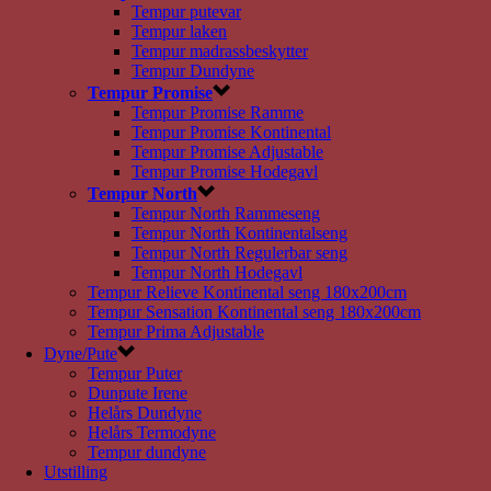
Tempur putevar
Tempur laken
Tempur madrassbeskytter
Tempur Dundyne
Tempur Promise
Tempur Promise Ramme
Tempur Promise Kontinental
Tempur Promise Adjustable
Tempur Promise Hodegavl
Tempur North
Tempur North Rammeseng
Tempur North Kontinentalseng
Tempur North Regulerbar seng
Tempur North Hodegavl
Tempur Relieve Kontinental seng 180x200cm
Tempur Sensation Kontinental seng 180x200cm
Tempur Prima Adjustable
Dyne/Pute
Tempur Puter
Dunpute Irene
Helårs Dundyne
Helårs Termodyne
Tempur dundyne
Utstilling