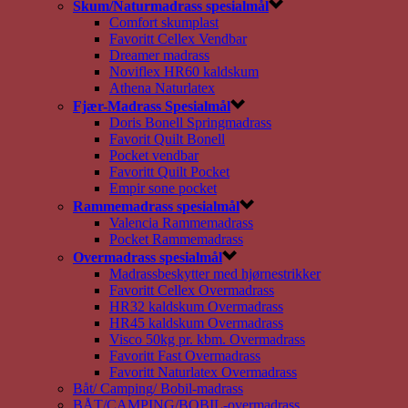
Skum/Naturmadrass spesialmål
Comfort skumplast
Favoritt Cellex Vendbar
Dreamer madrass
Noviflex HR60 kaldskum
Athena Naturlatex
Fjær-Madrass Spesialmål
Doris Bonell Springmadrass
Favorit Quilt Bonell
Pocket vendbar
Favoritt Quilt Pocket
Empir sone pocket
Rammemadrass spesialmål
Valencia Rammemadrass
Pocket Rammemadrass
Overmadrass spesialmål
Madrassbeskytter med hjørnestrikker
Favoritt Cellex Overmadrass
HR32 kaldskum Overmadrass
HR45 kaldskum Overmadrass
Visco 50kg pr. kbm. Overmadrass
Favoritt Fast Overmadrass
Favoritt Naturlatex Overmadrass
Båt/ Camping/ Bobil-madrass
BÅT/CAMPING/BOBIL-overmadrass