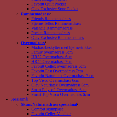
Favoritt Quilt Pocket
Olav Exclusive Sone Pocket
Rammemadrass
Friends Rammemadrass
Stjerne Tellus Rammemadrass
Valencia Rammemadrass
Pocket Rammemadrass
Olav Exclusive Rammemadrass
Overmadrass
Madrassbeskytter med hjørnestrikker
Family overmadrass 6cm
HR32 Overmadrass 6cm
HR45 Overmadrass 7cm
Favoritt Cellex overmadrass 6cm
Favoritt Fast Overmadrass 7cm
Favoritt Naturlatex Overmadrass 7 cm
Top Visco Overmadrass 6cm
Olav Naturlatex Overmadrass 6cm
Smart Polysoft Overmadrass 6cm
Smart Top Visco Overmadrass 6cm
Spesialmål
Skum/Naturmadrass spesialmål
Comfort skumplast
Favoritt Cellex Vendbar