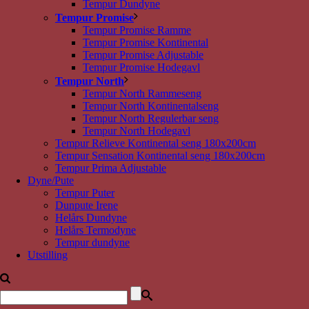
Tempur Dundyne
Tempur Promise
Tempur Promise Ramme
Tempur Promise Kontinental
Tempur Promise Adjustable
Tempur Promise Hodegavl
Tempur North
Tempur North Rammeseng
Tempur North Kontinentalseng
Tempur North Regulerbar seng
Tempur North Hodegavl
Tempur Relieve Kontinental seng 180x200cm
Tempur Sensation Kontinental seng 180x200cm
Tempur Prima Adjustable
Dyne/Pute
Tempur Puter
Dunpute Irene
Helårs Dundyne
Helårs Termodyne
Tempur dundyne
Utstilling