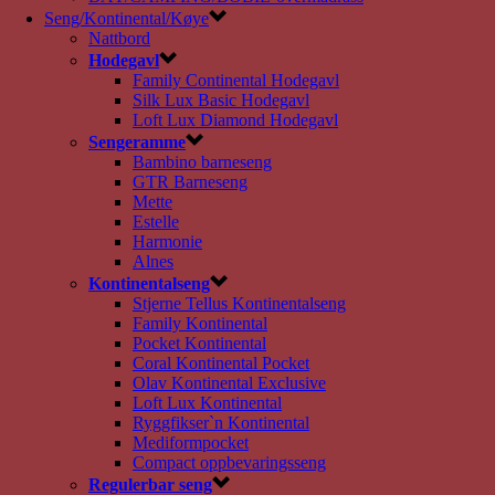
Seng/Kontinental/Køye
Nattbord
Hodegavl
Family Continental Hodegavl
Silk Lux Basic Hodegavl
Loft Lux Diamond Hodegavl
Sengeramme
Bambino barneseng
GTR Barneseng
Mette
Estelle
Harmonie
Alnes
Kontinentalseng
Stjerne Tellus Kontinentalseng
Family Kontinental
Pocket Kontinental
Coral Kontinental Pocket
Olav Kontinental Exclusive
Loft Lux Kontinental
Ryggfikser`n Kontinental
Mediformpocket
Compact oppbevaringsseng
Regulerbar seng