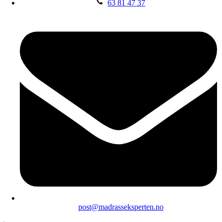
63 81 47 37
post@madrasseksperten.no