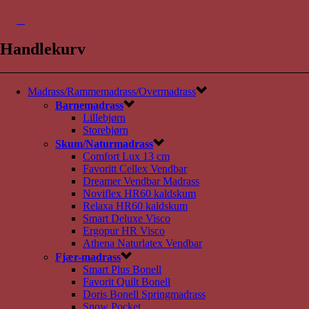
0
Handlekurv
Madrass/Rammemadrass/Overmadrass
Barnemadrass
Lillebjørn
Storebjørn
Skum/Naturmadrass
Comfort Lux 13 cm
Favoritt Cellex Vendbar
Dreamer Vendbar Madrass
Noviflex HR60 kaldskum
Relaxa HR60 kaldskum
Smart Deluxe Visco
Ergopur HR Visco
Athena Naturlatex Vendbar
Fjær-madrass
Smart Plus Bonell
Favorit Quilt Bonell
Doris Bonell Springmadrass
Snow Pocket