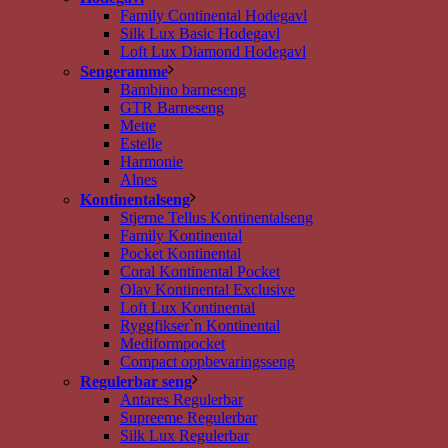
Family Continental Hodegavl
Silk Lux Basic Hodegavl
Loft Lux Diamond Hodegavl
Sengeramme
Bambino barneseng
GTR Barneseng
Mette
Estelle
Harmonie
Alnes
Kontinentalseng
Stjerne Tellus Kontinentalseng
Family Kontinental
Pocket Kontinental
Coral Kontinental Pocket
Olav Kontinental Exclusive
Loft Lux Kontinental
Ryggfikser`n Kontinental
Mediformpocket
Compact oppbevaringsseng
Regulerbar seng
Antares Regulerbar
Supreeme Regulerbar
Silk Lux Regulerbar