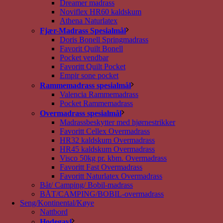
Dreamer madrass
Noviflex HR60 kaldskum
Athena Naturlatex
Fjær-Madrass Spesialmål
Doris Bonell Springmadrass
Favorit Quilt Bonell
Pocket vendbar
Favoritt Quilt Pocket
Empir sone pocket
Rammemadrass spesialmål
Valencia Rammemadrass
Pocket Rammemadrass
Overmadrass spesialmål
Madrassbeskytter med hjørnestrikker
Favoritt Cellex Overmadrass
HR32 kaldskum Overmadrass
HR45 kaldskum Overmadrass
Visco 50kg pr. kbm. Overmadrass
Favoritt Fast Overmadrass
Favoritt Naturlatex Overmadrass
Båt/ Camping/ Bobil-madrass
BÅT/CAMPING/BOBIL-overmadrass
Seng/Kontinental/Køye
Nattbord
Hodegavl