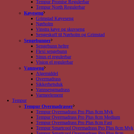
Tempur Promise Regulerbar
Tempur North Regulerbar
Køyeseng
Grimstad Køyeseng
Nørholm
Vinstra køye og skuvseng
Sengeskuff til Nørholm og Grimstad
Sengebunner
Sengebunn heltre
Flexi sengebunn
Sinus el regulerbar
Vision el regulerbar
Vannseng
Algemiddel
Overmadrass
Sikkerhetsduk
Vannsengmadrass
Varmeelement
Tempur
Tempur Overmadrasser
Tempur Overmadrass Pro Plus 8cm Myk
Tempur Overmadrass Pro Plus 8cm Medium
Tempur Overmadrass Pro Plus 8cm Fast
Tempur Smartcool Overmadrass Pro Plus 8cm Myk
Tempur Smartcool Overmadrass Pro Plus 8cm