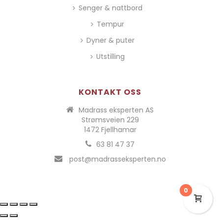
Senger & nattbord
Tempur
Dyner & puter
Utstilling
KONTAKT OSS
Madrass eksperten AS
Strømsveien 229
1472 Fjellhamar
63 81 47 37
post@madrasseksperten.no
0