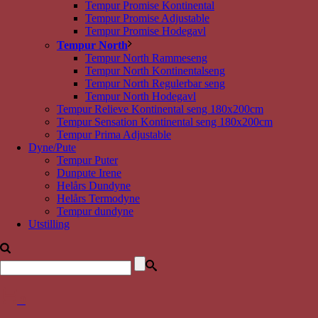
Tempur Promise Kontinental
Tempur Promise Adjustable
Tempur Promise Hodegavl
Tempur North
Tempur North Rammeseng
Tempur North Kontinentalseng
Tempur North Regulerbar seng
Tempur North Hodegavl
Tempur Relieve Kontinental seng 180x200cm
Tempur Sensation Kontinental seng 180x200cm
Tempur Prima Adjustable
Dyne/Pute
Tempur Puter
Dunpute Irene
Helårs Dundyne
Helårs Termodyne
Tempur dundyne
Utstilling
0