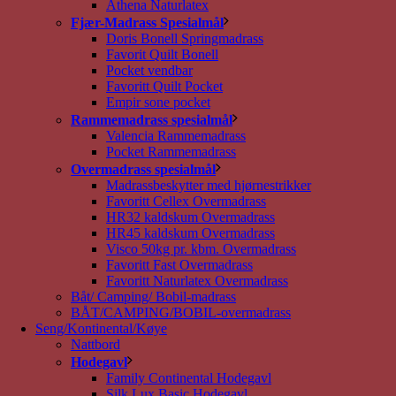
Athena Naturlatex
Fjær-Madrass Spesialmål
Doris Bonell Springmadrass
Favorit Quilt Bonell
Pocket vendbar
Favoritt Quilt Pocket
Empir sone pocket
Rammemadrass spesialmål
Valencia Rammemadrass
Pocket Rammemadrass
Overmadrass spesialmål
Madrassbeskytter med hjørnestrikker
Favoritt Cellex Overmadrass
HR32 kaldskum Overmadrass
HR45 kaldskum Overmadrass
Visco 50kg pr. kbm. Overmadrass
Favoritt Fast Overmadrass
Favoritt Naturlatex Overmadrass
Båt/ Camping/ Bobil-madrass
BÅT/CAMPING/BOBIL-overmadrass
Seng/Kontinental/Køye
Nattbord
Hodegavl
Family Continental Hodegavl
Silk Lux Basic Hodegavl