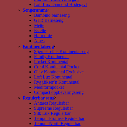
Loft Lux Diamond Hodegavl
Sengeramme
Bambino barneseng
GTR Barneseng
Mette
Estelle
Harmonie
Alnes
Kontinentalseng
Stjerne Tellus Kontinentalseng
Family Kontinental
Pocket Kontinental
Coral Kontinental Pocket
Olav Kontinental Exclusive
Loft Lux Kontinental
Ryggfikser`n Kontinental
Mediformpocket
Compact oppbevaringsseng
Regulerbar seng
Antares Regulerbar
Supreeme Regulerbar
Silk Lux Regulerbar
Tempur Promise Regulerbar
Tempur North Regulerbar