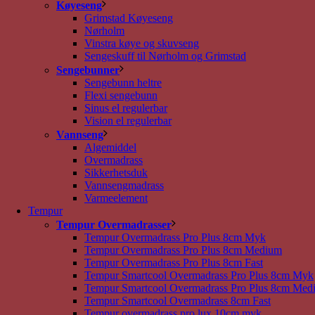
Køyeseng
Grimstad Køyeseng
Nørholm
Vinstra køye og skuvseng
Sengeskuff til Nørholm og Grimstad
Sengebunner
Sengebunn heltre
Flexi sengebunn
Sinus el regulerbar
Vision el regulerbar
Vannseng
Algemiddel
Overmadrass
Sikkerhetsduk
Vannsengmadrass
Varmeelement
Tempur
Tempur Overmadrasser
Tempur Overmadrass Pro Plus 8cm Myk
Tempur Overmadrass Pro Plus 8cm Medium
Tempur Overmadrass Pro Plus 8cm Fast
Tempur Smartcool Overmadrass Pro Plus 8cm Myk
Tempur Smartcool Overmadrass Pro Plus 8cm Med
Tempur Smartcool Overmadrass 8cm Fast
Tempur overmadrass pro lux 10cm myk