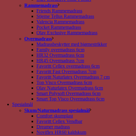
Rammemadrass
Friends Rammemadrass
Stjerne Tellus Rammemadrass
Valencia Rammemadrass
Pocket Rammemadrass
Olav Exclusive Rammemadrass
Overmadrass
Madrassbeskytter med hjørnestrikker
Family overmadrass 6cm
HR32 Overmadrass 6cm
HR45 Overmadrass 7cm
Favoritt Cellex overmadrass 6cm
Favoritt Fast Overmadrass 7cm
Favoritt Naturlatex Overmadrass 7 cm
Top Visco Overmadrass 6cm
Olav Naturlatex Overmadrass 6cm
Smart Polysoft Overmadrass 6cm
Smart Top Visco Overmadrass 6cm
Spesialmål
Skum/Naturmadrass spesialmål
Comfort skumplast
Favoritt Cellex Vendbar
Dreamer madrass
Noviflex HR60 kaldskum