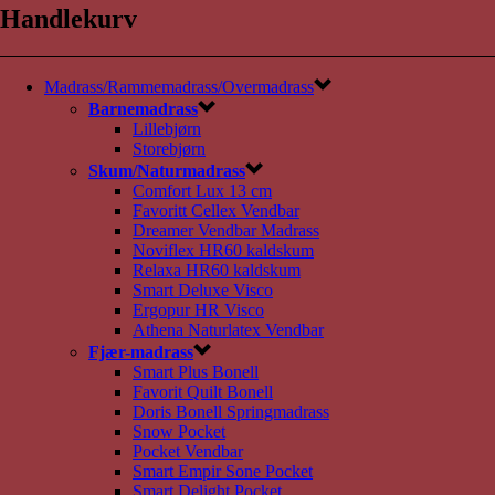
Handlekurv
Madrass/Rammemadrass/Overmadrass
Barnemadrass
Lillebjørn
Storebjørn
Skum/Naturmadrass
Comfort Lux 13 cm
Favoritt Cellex Vendbar
Dreamer Vendbar Madrass
Noviflex HR60 kaldskum
Relaxa HR60 kaldskum
Smart Deluxe Visco
Ergopur HR Visco
Athena Naturlatex Vendbar
Fjær-madrass
Smart Plus Bonell
Favorit Quilt Bonell
Doris Bonell Springmadrass
Snow Pocket
Pocket Vendbar
Smart Empir Sone Pocket
Smart Delight Pocket