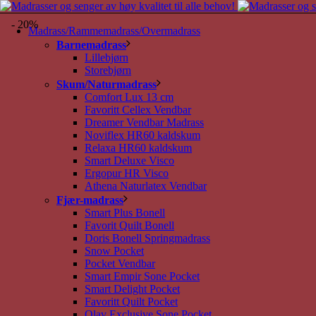
- 20%
Madrass/Rammemadrass/Overmadrass
Barnemadrass
Lillebjørn
Storebjørn
Skum/Naturmadrass
Comfort Lux 13 cm
Favoritt Cellex Vendbar
Dreamer Vendbar Madrass
Noviflex HR60 kaldskum
Relaxa HR60 kaldskum
Smart Deluxe Visco
Ergopur HR Visco
Athena Naturlatex Vendbar
Fjær-madrass
Smart Plus Bonell
Favorit Quilt Bonell
Doris Bonell Springmadrass
Snow Pocket
Pocket Vendbar
Smart Empir Sone Pocket
Smart Delight Pocket
Favoritt Quilt Pocket
Olav Exclusive Sone Pocket