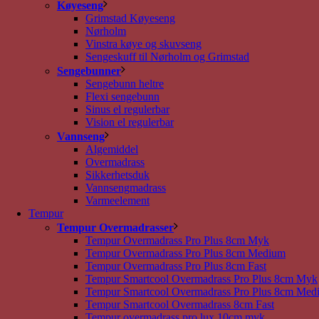
Køyeseng
Grimstad Køyeseng
Nørholm
Vinstra køye og skuvseng
Sengeskuff til Nørholm og Grimstad
Sengebunner
Sengebunn heltre
Flexi sengebunn
Sinus el regulerbar
Vision el regulerbar
Vannseng
Algemiddel
Overmadrass
Sikkerhetsduk
Vannsengmadrass
Varmeelement
Tempur
Tempur Overmadrasser
Tempur Overmadrass Pro Plus 8cm Myk
Tempur Overmadrass Pro Plus 8cm Medium
Tempur Overmadrass Pro Plus 8cm Fast
Tempur Smartcool Overmadrass Pro Plus 8cm Myk
Tempur Smartcool Overmadrass Pro Plus 8cm Med
Tempur Smartcool Overmadrass 8cm Fast
Tempur overmadrass pro lux 10cm myk