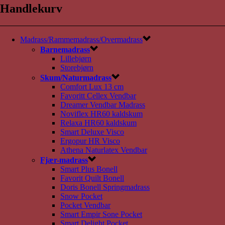
Handlekurv
Madrass/Rammemadrass/Overmadrass
Barnemadrass
Lillebjørn
Storebjørn
Skum/Naturmadrass
Comfort Lux 13 cm
Favoritt Cellex Vendbar
Dreamer Vendbar Madrass
Noviflex HR60 kaldskum
Relaxa HR60 kaldskum
Smart Deluxe Visco
Ergopur HR Visco
Athena Naturlatex Vendbar
Fjær-madrass
Smart Plus Bonell
Favorit Quilt Bonell
Doris Bonell Springmadrass
Snow Pocket
Pocket Vendbar
Smart Empir Sone Pocket
Smart Delight Pocket