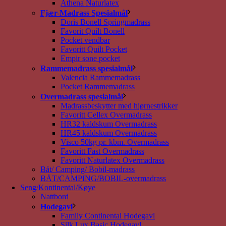
Athena Naturlatex
Fjær-Madrass Spesialmål
Doris Bonell Springmadrass
Favorit Quilt Bonell
Pocket vendbar
Favoritt Quilt Pocket
Empir sone pocket
Rammemadrass spesialmål
Valencia Rammemadrass
Pocket Rammemadrass
Overmadrass spesialmål
Madrassbeskytter med hjørnestrikker
Favoritt Cellex Overmadrass
HR32 kaldskum Overmadrass
HR45 kaldskum Overmadrass
Visco 50kg pr. kbm. Overmadrass
Favoritt Fast Overmadrass
Favoritt Naturlatex Overmadrass
Båt/ Camping/ Bobil-madrass
BÅT/CAMPING/BOBIL-overmadrass
Seng/Kontinental/Køye
Nattbord
Hodegavl
Family Continental Hodegavl
Silk Lux Basic Hodegavl