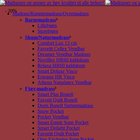
- 20%
Madrass/Rammemadrass/Overmadrass
Barnemadrass
Lillebjørn
Storebjørn
Skum/Naturmadrass
Comfort Lux 13 cm
Favoritt Cellex Vendbar
Dreamer Vendbar Madrass
Noviflex HR60 kaldskum
Relaxa HR60 kaldskum
Smart Deluxe Visco
Ergopur HR Visco
Athena Naturlatex Vendbar
Fjær-madrass
Smart Plus Bonell
Favorit Quilt Bonell
Doris Bonell Springmadrass
Snow Pocket
Pocket Vendbar
Smart Empir Sone Pocket
Smart Delight Pocket
Favoritt Quilt Pocket
Olav Exclusive Sone Pocket