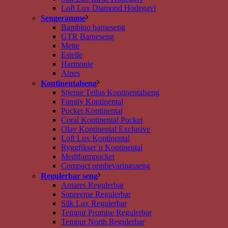
Loft Lux Diamond Hodegavl
Sengeramme
Bambino barneseng
GTR Barneseng
Mette
Estelle
Harmonie
Alnes
Kontinentalseng
Stjerne Tellus Kontinentalseng
Family Kontinental
Pocket Kontinental
Coral Kontinental Pocket
Olav Kontinental Exclusive
Loft Lux Kontinental
Ryggfikser`n Kontinental
Mediformpocket
Compact oppbevaringsseng
Regulerbar seng
Antares Regulerbar
Supreeme Regulerbar
Silk Lux Regulerbar
Tempur Promise Regulerbar
Tempur North Regulerbar