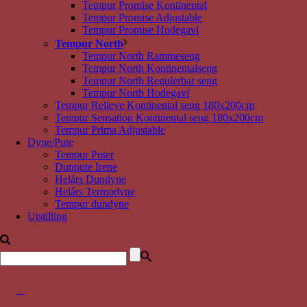
Tempur Promise Kontinental
Tempur Promise Adjustable
Tempur Promise Hodegavl
Tempur North
Tempur North Rammeseng
Tempur North Kontinentalseng
Tempur North Regulerbar seng
Tempur North Hodegavl
Tempur Relieve Kontinental seng 180x200cm
Tempur Sensation Kontinental seng 180x200cm
Tempur Prima Adjustable
Dyne/Pute
Tempur Puter
Dunpute Irene
Helårs Dundyne
Helårs Termodyne
Tempur dundyne
Utstilling
0