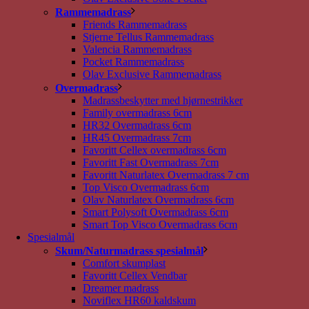
Rammemadrass
Friends Rammemadrass
Stjerne Tellus Rammemadrass
Valencia Rammemadrass
Pocket Rammemadrass
Olav Exclusive Rammemadrass
Overmadrass
Madrassbeskytter med hjørnestrikker
Family overmadrass 6cm
HR32 Overmadrass 6cm
HR45 Overmadrass 7cm
Favoritt Cellex overmadrass 6cm
Favoritt Fast Overmadrass 7cm
Favoritt Naturlatex Overmadrass 7 cm
Top Visco Overmadrass 6cm
Olav Naturlatex Overmadrass 6cm
Smart Polysoft Overmadrass 6cm
Smart Top Visco Overmadrass 6cm
Spesialmål
Skum/Naturmadrass spesialmål
Comfort skumplast
Favoritt Cellex Vendbar
Dreamer madrass
Noviflex HR60 kaldskum