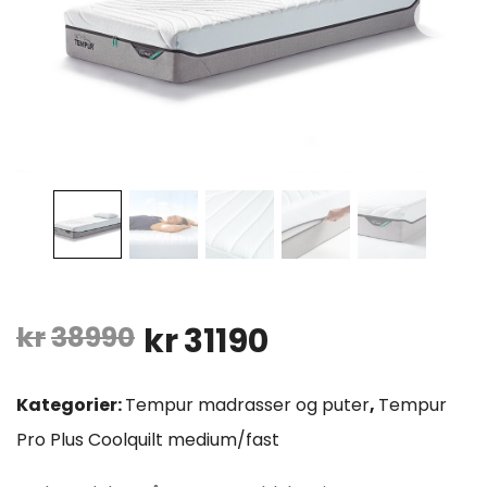
Opprinnelig
Nåværende
kr
38990
kr
31190
pris
pris
Kategorier:
Tempur madrasser og puter
,
Tempur
var:
er:
Pro Plus Coolquilt medium/fast
kr38990.
kr31190.