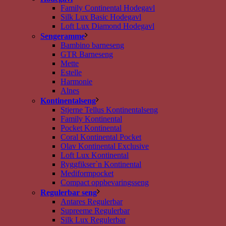
Family Continental Hodegavl
Silk Lux Basic Hodegavl
Loft Lux Diamond Hodegavl
Sengeramme
Bambino barneseng
GTR Barneseng
Mette
Estelle
Harmonie
Alnes
Kontinentalseng
Stjerne Tellus Kontinentalseng
Family Kontinental
Pocket Kontinental
Coral Kontinental Pocket
Olav Kontinental Exclusive
Loft Lux Kontinental
Ryggfikser`n Kontinental
Mediformpocket
Compact oppbevaringsseng
Regulerbar seng
Antares Regulerbar
Supreeme Regulerbar
Silk Lux Regulerbar