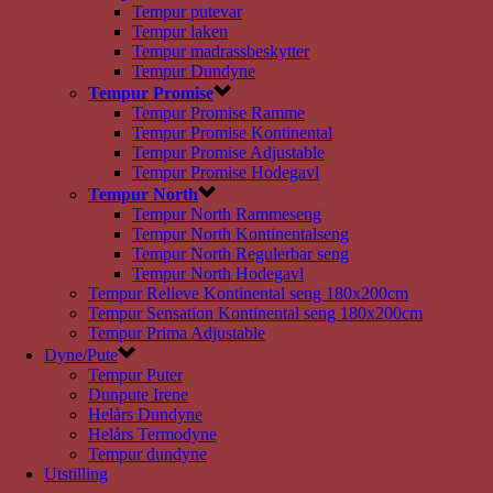
Tempur putevar
Tempur laken
Tempur madrassbeskytter
Tempur Dundyne
Tempur Promise
Tempur Promise Ramme
Tempur Promise Kontinental
Tempur Promise Adjustable
Tempur Promise Hodegavl
Tempur North
Tempur North Rammeseng
Tempur North Kontinentalseng
Tempur North Regulerbar seng
Tempur North Hodegavl
Tempur Relieve Kontinental seng 180x200cm
Tempur Sensation Kontinental seng 180x200cm
Tempur Prima Adjustable
Dyne/Pute
Tempur Puter
Dunpute Irene
Helårs Dundyne
Helårs Termodyne
Tempur dundyne
Utstilling