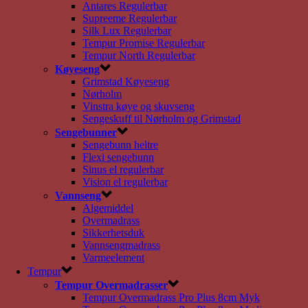
Antares Regulerbar
Supreeme Regulerbar
Silk Lux Regulerbar
Tempur Promise Regulerbar
Tempur North Regulerbar
Køyeseng
Grimstad Køyeseng
Nørholm
Vinstra køye og skuvseng
Sengeskuff til Nørholm og Grimstad
Sengebunner
Sengebunn heltre
Flexi sengebunn
Sinus el regulerbar
Vision el regulerbar
Vannseng
Algemiddel
Overmadrass
Sikkerhetsduk
Vannsengmadrass
Varmeelement
Tempur
Tempur Overmadrasser
Tempur Overmadrass Pro Plus 8cm Myk