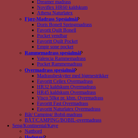
Dreamer madrass
Noviflex HR60 kaldskum
Athena Naturlatex
Fjær-Madrass Spesialmål
Doris Bonell Springmadrass
Favorit Quilt Bonell
Pocket vendbar
Favoritt Quilt Pocket
Empir sone pocket
Rammemadrass spesialmål
Valencia Rammemadrass
Pocket Rammemadrass
Overmadrass spesialmål
Madrassbeskytter med hjørnestrikker
Favoritt Cellex Overmadrass
HR32 kaldskum Overmadrass
HR45 kaldskum Overmadrass
Visco 50kg pr. kbm. Overmadrass
Favoritt Fast Overmadrass
Favoritt Naturlatex Overmadrass
Båt/ Camping/ Bobil-madrass
BÅT/CAMPING/BOBIL-overmadrass
Seng/Kontinental/Køye
Nattbord
Hodegavl