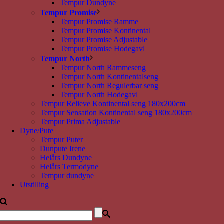
Tempur Dundyne
Tempur Promise
Tempur Promise Ramme
Tempur Promise Kontinental
Tempur Promise Adjustable
Tempur Promise Hodegavl
Tempur North
Tempur North Rammeseng
Tempur North Kontinentalseng
Tempur North Regulerbar seng
Tempur North Hodegavl
Tempur Relieve Kontinental seng 180x200cm
Tempur Sensation Kontinental seng 180x200cm
Tempur Prima Adjustable
Dyne/Pute
Tempur Puter
Dunpute Irene
Helårs Dundyne
Helårs Termodyne
Tempur dundyne
Utstilling