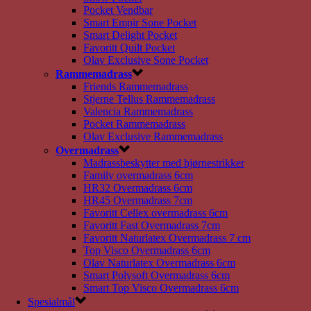
Pocket Vendbar
Smart Empir Sone Pocket
Smart Delight Pocket
Favoritt Quilt Pocket
Olav Exclusive Sone Pocket
Rammemadrass
Friends Rammemadrass
Stjerne Tellus Rammemadrass
Valencia Rammemadrass
Pocket Rammemadrass
Olav Exclusive Rammemadrass
Overmadrass
Madrassbeskytter med hjørnestrikker
Family overmadrass 6cm
HR32 Overmadrass 6cm
HR45 Overmadrass 7cm
Favoritt Cellex overmadrass 6cm
Favoritt Fast Overmadrass 7cm
Favoritt Naturlatex Overmadrass 7 cm
Top Visco Overmadrass 6cm
Olav Naturlatex Overmadrass 6cm
Smart Polysoft Overmadrass 6cm
Smart Top Visco Overmadrass 6cm
Spesialmål