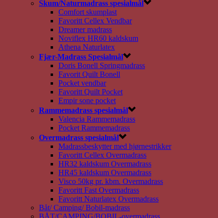
Skum/Naturmadrass spesialmål
Comfort skumplast
Favoritt Cellex Vendbar
Dreamer madrass
Noviflex HR60 kaldskum
Athena Naturlatex
Fjær-Madrass Spesialmål
Doris Bonell Springmadrass
Favorit Quilt Bonell
Pocket vendbar
Favoritt Quilt Pocket
Empir sone pocket
Rammemadrass spesialmål
Valencia Rammemadrass
Pocket Rammemadrass
Overmadrass spesialmål
Madrassbeskytter med hjørnestrikker
Favoritt Cellex Overmadrass
HR32 kaldskum Overmadrass
HR45 kaldskum Overmadrass
Visco 50kg pr. kbm. Overmadrass
Favoritt Fast Overmadrass
Favoritt Naturlatex Overmadrass
Båt/ Camping/ Bobil-madrass
BÅT/CAMPING/BOBIL-overmadrass