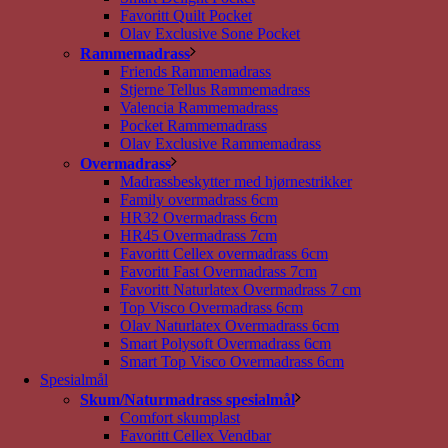
Favoritt Quilt Pocket
Olav Exclusive Sone Pocket
Rammemadrass
Friends Rammemadrass
Stjerne Tellus Rammemadrass
Valencia Rammemadrass
Pocket Rammemadrass
Olav Exclusive Rammemadrass
Overmadrass
Madrassbeskytter med hjørnestrikker
Family overmadrass 6cm
HR32 Overmadrass 6cm
HR45 Overmadrass 7cm
Favoritt Cellex overmadrass 6cm
Favoritt Fast Overmadrass 7cm
Favoritt Naturlatex Overmadrass 7 cm
Top Visco Overmadrass 6cm
Olav Naturlatex Overmadrass 6cm
Smart Polysoft Overmadrass 6cm
Smart Top Visco Overmadrass 6cm
Spesialmål
Skum/Naturmadrass spesialmål
Comfort skumplast
Favoritt Cellex Vendbar