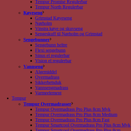
Tempur Promise Regulerbar
Tempur North Regulerbar
Køyeseng
Grimstad Køyeseng
Nørholm
Vinstra køye og skuvseng
Sengeskuff til Nørholm og Grimstad
Sengebunner
Sengebunn heltre
Flexi sengebunn
Sinus el regulerbar
Vision el regulerbar
Vannseng
Algemiddel
Overmadrass
Sikkerhetsduk
Vannsengmadrass
Varmeelement
Tempur
Tempur Overmadrasser
Tempur Overmadrass Pro Plus 8cm Myk
Tempur Overmadrass Pro Plus 8cm Medium
Tempur Overmadrass Pro Plus 8cm Fast
Tempur Smartcool Overmadrass Pro Plus 8cm Myk
Tempur Smartcool Overmadrass Pro Plus 8cm