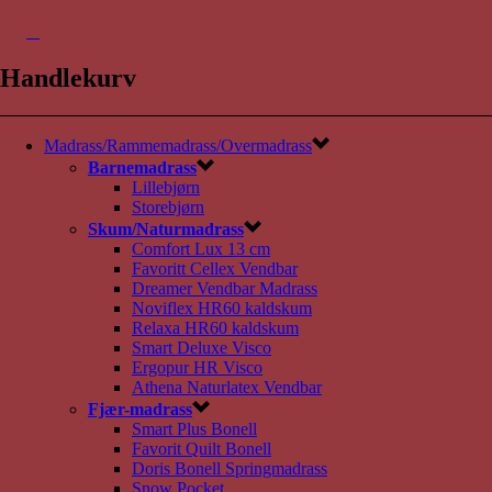
0
Handlekurv
Madrass/Rammemadrass/Overmadrass
Barnemadrass
Lillebjørn
Storebjørn
Skum/Naturmadrass
Comfort Lux 13 cm
Favoritt Cellex Vendbar
Dreamer Vendbar Madrass
Noviflex HR60 kaldskum
Relaxa HR60 kaldskum
Smart Deluxe Visco
Ergopur HR Visco
Athena Naturlatex Vendbar
Fjær-madrass
Smart Plus Bonell
Favorit Quilt Bonell
Doris Bonell Springmadrass
Snow Pocket