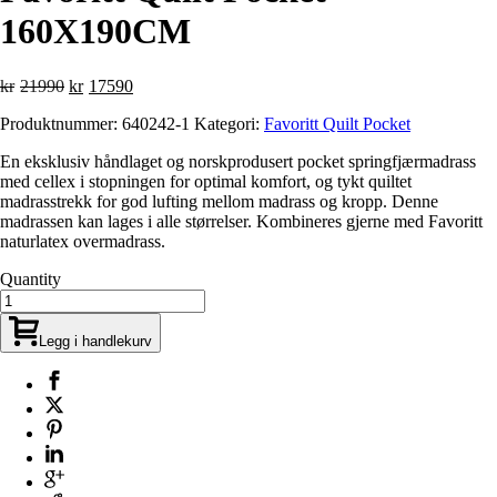
160X190CM
Opprinnelig
Nåværende
kr
21990
kr
17590
pris
pris
Produktnummer:
640242-1
Kategori:
Favoritt Quilt Pocket
var:
er:
kr21990.
kr17590.
En eksklusiv håndlaget og norskprodusert pocket springfjærmadrass
med cellex i stopningen for optimal komfort, og tykt quiltet
madrasstrekk for god lufting mellom madrass og kropp. Denne
madrassen kan lages i alle størrelser. Kombineres gjerne med Favoritt
naturlatex overmadrass.
Quantity
Legg i handlekurv