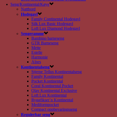
Seng/Kontinental/Køye
Nattbord
Hodegavl
Family Continental Hodegavl
Silk Lux Basic Hodegavl
Loft Lux Diamond Hodegavl
Sengeramme
Bambino barneseng
GTR Barneseng
Mette
Estelle
Harmonie
Alnes
Kontinentalseng
Stjerne Tellus Kontinentalseng
Family Kontinental
Pocket Kontinental
Coral Kontinental Pocket
Olav Kontinental Exclusive
Loft Lux Kontinental
Ryggfikser`n Kontinental
Mediformpocket
Compact oppbevaringsseng
Regulerbar seng