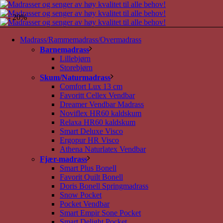
- 20%
Madrass/Rammemadrass/Overmadrass
Barnemadrass
Lillebjørn
Storebjørn
Skum/Naturmadrass
Comfort Lux 13 cm
Favoritt Cellex Vendbar
Dreamer Vendbar Madrass
Noviflex HR60 kaldskum
Relaxa HR60 kaldskum
Smart Deluxe Visco
Ergopur HR Visco
Athena Naturlatex Vendbar
Fjær-madrass
Smart Plus Bonell
Favorit Quilt Bonell
Doris Bonell Springmadrass
Snow Pocket
Pocket Vendbar
Smart Empir Sone Pocket
Smart Delight Pocket