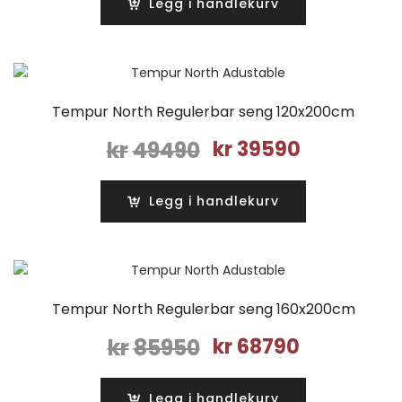
Legg i handlekurv
kr46990.
kr37590.
Tempur North Regulerbar seng 120x200cm
Opprinnelig
Nåværende
kr
49490
kr
39590
pris
pris
var:
er:
Legg i handlekurv
kr49490.
kr39590.
Tempur North Regulerbar seng 160x200cm
Opprinnelig
Nåværende
kr
85950
kr
68790
pris
pris
var:
er:
Legg i handlekurv