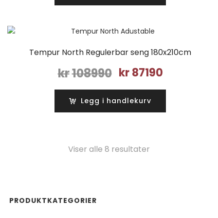
kr93990.
kr75190.
Tempur North Regulerbar seng 180x210cm
Opprinnelig
Nåværende
kr
108990
kr
87190
pris
pris
var:
er:
Legg i handlekurv
kr108990.
kr87190.
Sortert
Viser alle 8 resultater
etter
pris:
PRODUKTKATEGORIER
Lav