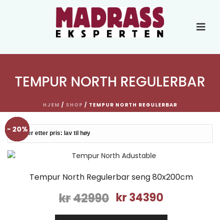
TEMPUR NORTH REGULERBAR
HJEM
/
SHOP
/
TEMPUR NORTH REGULERBAR
- 20%
- 20%
- 20%
- 20%
- 20%
- 20%
- 20%
- 20%
Tempur North Regulerbar seng 80x200cm
Opprinnelig
Nåværende
kr
42990
kr
34390
pris
pris