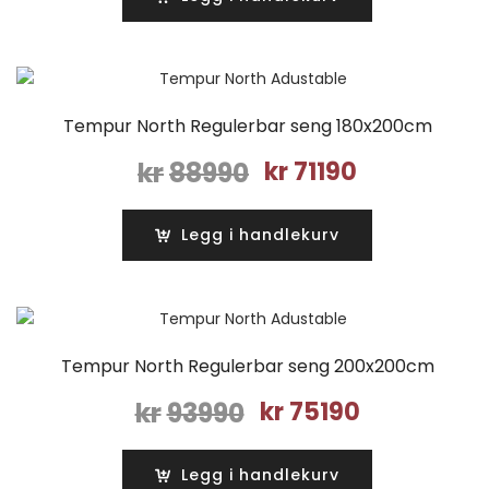
kr85950.
kr68790.
Tempur North Regulerbar seng 180x200cm
Opprinnelig
Nåværende
kr
88990
kr
71190
pris
pris
var:
er:
Legg i handlekurv
kr88990.
kr71190.
Tempur North Regulerbar seng 200x200cm
Opprinnelig
Nåværende
kr
93990
kr
75190
pris
pris
var:
er:
Legg i handlekurv