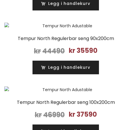
var:
er:
Legg i handlekurv
kr42990.
kr34390.
Tempur North Regulerbar seng 90x200cm
Opprinnelig
Nåværend
kr
44490
kr
35590
pris
pris
var:
er:
Legg i handlekurv
kr44490.
kr35590.
Tempur North Regulerbar seng 100x200cm
Opprinnelig
Nåværende
kr
46990
kr
37590
pris
pris
var:
er: