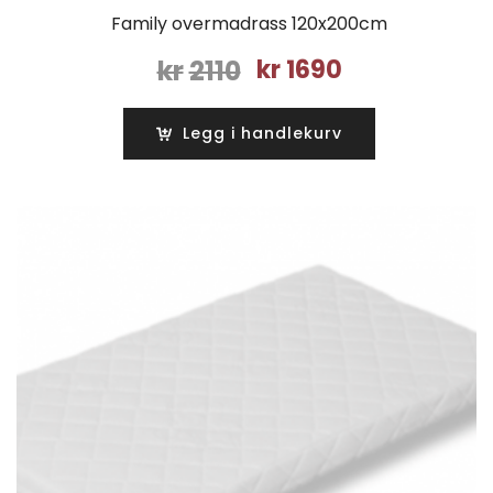
Family overmadrass 120x200cm
Opprinnelig
Nåværende
kr
2110
kr
1690
pris
pris
var:
er:
Legg i handlekurv
kr2110.
kr1690.