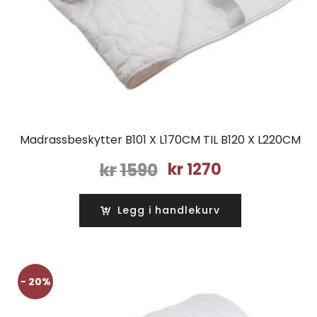
Madrassbeskytter B101 X L170CM TIL B120 X L220CM
Opprinnelig
Nåværende
kr
1590
kr
1270
pris
pris
var:
er:
Legg i handlekurv
kr1590.
kr1270.
- 20%