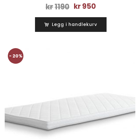
Opprinnelig
Nåværende
kr
1190
kr
950
pris
pris
var:
er:
Legg i handlekurv
kr1190.
kr950.
- 20%