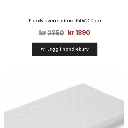
Family overmadrass 150x200cm
Opprinnelig
Nåværende
kr
2350
kr
1890
pris
pris
var:
er:
Legg i handlekurv
kr2350.
kr1890.