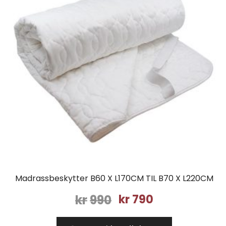
Madrassbeskytter B60 X L170CM TIL B70 X L220CM
Opprinnelig
Nåværende
kr
990
kr
790
pris
pris
var:
er: