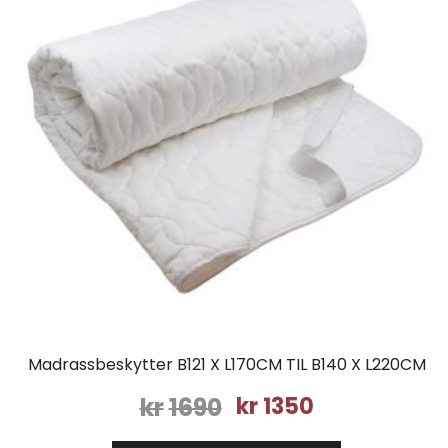
Madrassbeskytter B121 X L170CM TIL B140 X L220CM
Opprinnelig
Nåværende
kr
1690
kr
1350
pris
pris