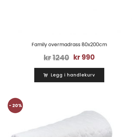
Family overmadrass 80x200cm
Opprinnelig
Nåværende
kr
1240
kr
990
pris
pris
var:
er:
Legg i handlekurv
kr1240.
kr990.
- 20%