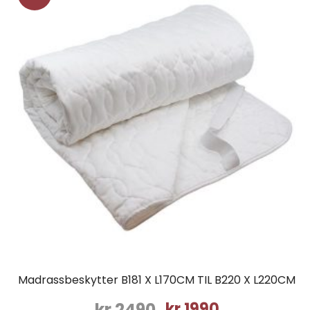
Madrassbeskytter B181 X L170CM TIL B220 X L220CM
Opprinnelig
Nåværende
kr
2490
kr
1990