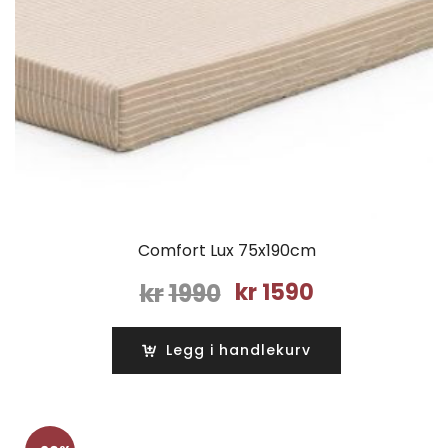
Comfort Lux 75x190cm
Opprinnelig
Nåværende
kr
1990
kr
1590
pris
pris
var:
er:
Legg i handlekurv
kr1990.
kr1590.