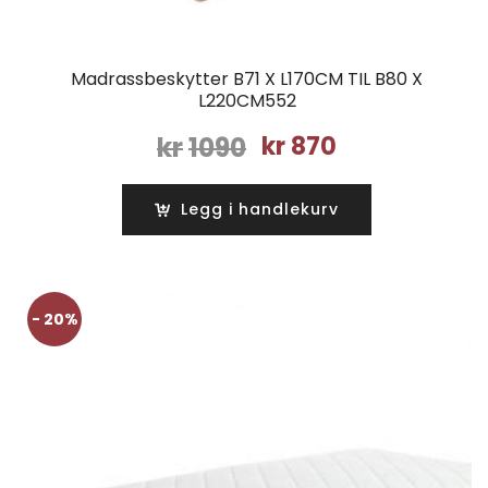
Madrassbeskytter B71 X L170CM TIL B80 X
L220CM552
Opprinnelig
Nåværende
kr
1090
kr
870
pris
pris
var:
er:
Legg i handlekurv
kr1090.
kr870.
- 20%