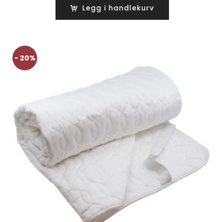
var:
er:
Legg i handlekurv
kr1690.
kr1350.
- 20%