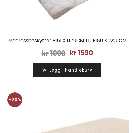
Madrassbeskytter B161 X L170CM TIL B180 X L220CM
Opprinnelig
Nåværende
kr
1990
kr
1590
pris
pris
var:
er:
Legg i handlekurv
kr1990.
kr1590.
- 20%