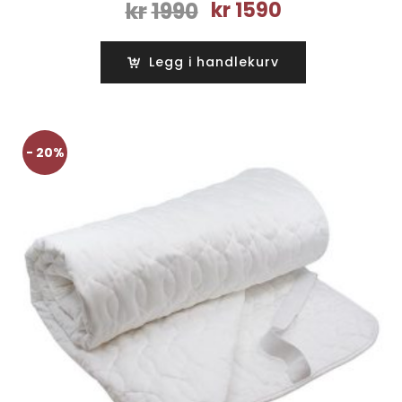
Opprinnelig
Nåværende
kr
1990
kr
1590
pris
pris
var:
er:
Legg i handlekurv
kr1990.
kr1590.
- 20%