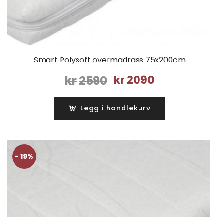
Smart Polysoft overmadrass 75x200cm
Opprinnelig
Nåværende
kr
2590
kr
2090
pris
pris
var:
er:
Legg i handlekurv
kr2590.
kr2090.
- 19%