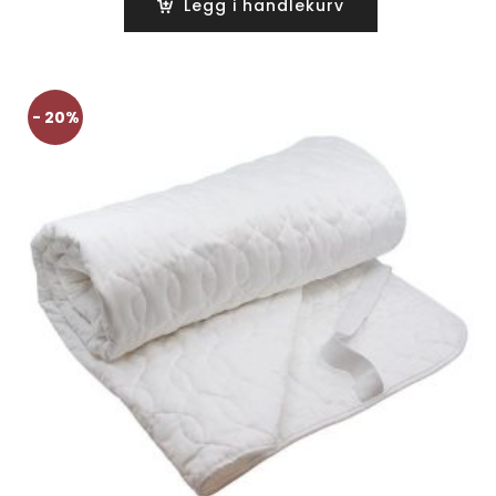
Legg i handlekurv
kr990.
kr790.
- 20%