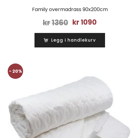
Family overmadrass 90x200cm
Opprinnelig
Nåværende
kr
1360
kr
1090
pris
pris
var:
er:
Legg i handlekurv
kr1360.
kr1090.
- 20%