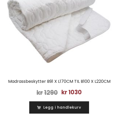
Madrassbeskytter B91 X L170CM TIL B100 X L220CM
Opprinnelig
Nåværende
kr
1290
kr
1030
pris
pris
var:
er:
Legg i handlekurv
kr1290.
kr1030.