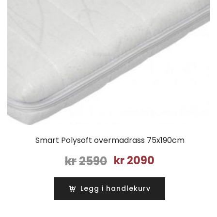
Smart Polysoft overmadrass 75x190cm
Opprinnelig
Nåværende
kr
2590
kr
2090
pris
pris
var:
er:
Legg i handlekurv
kr2590.
kr2090.