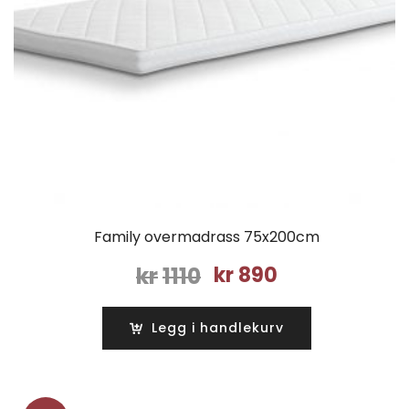
Family overmadrass 75x200cm
Opprinnelig
Nåværende
kr
1110
kr
890
pris
pris
var:
er:
Legg i handlekurv
kr1110.
kr890.