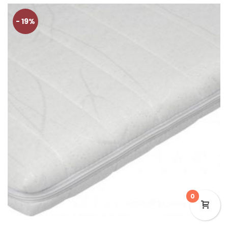
- 19%
0