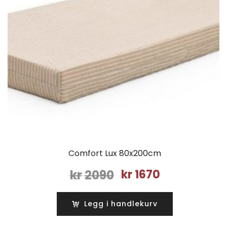
Comfort Lux 80x200cm
Opprinnelig
Nåværende
kr
2090
kr
1670
pris
pris
var:
er:
Legg i handlekurv
kr2090.
kr1670.