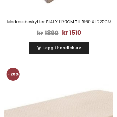
Madrassbeskytter B141 X L170CM TIL B160 X L220CM
Opprinnelig
Nåværende
kr
1890
kr
1510
pris
pris
var:
er:
Legg i handlekurv
kr1890.
kr1510.
- 20%