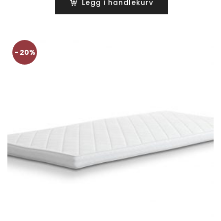
Legg i handlekurv
kr2390.
kr1890.
- 20%