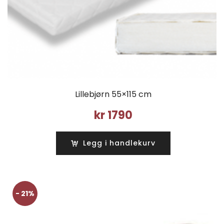
Lillebjørn 55×115 cm
kr
1790
Legg i handlekurv
- 21%