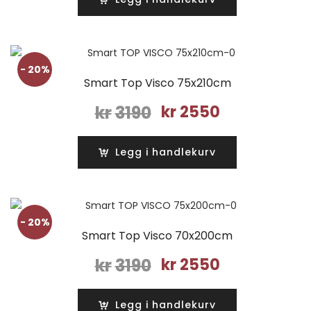
kr3190.
kr2550.
- 20%
Smart Top Visco 75x210cm
Opprinnelig
Nåværende
kr
3190
kr
2550
pris
pris
var:
er:
Legg i handlekurv
kr3190.
kr2550.
- 20%
Smart Top Visco 70x200cm
Opprinnelig
Nåværende
kr
3190
kr
2550
pris
pris
var:
er:
Legg i handlekurv