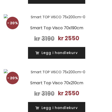
kr3190.
kr2550.
- 20%
Smart Top Visco 70x190cm
Opprinnelig
Nåværende
kr
3190
kr
2550
pris
pris
var:
er:
Legg i handlekurv
kr3190.
kr2550.
- 20%
Smart Top Visco 70x210cm
Opprinnelig
Nåværende
kr
3190
kr
2550
pris
pris
var:
er:
Legg i handlekurv