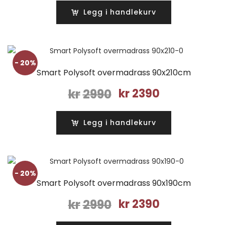
var:
er:
Legg i handlekurv
kr2990.
kr2390.
- 20%
Smart Polysoft overmadrass 90x210cm
Opprinnelig
Nåværende
kr
2990
kr
2390
pris
pris
var:
er:
Legg i handlekurv
kr2990.
kr2390.
- 20%
Smart Polysoft overmadrass 90x190cm
Opprinnelig
Nåværende
kr
2990
kr
2390
pris
pris