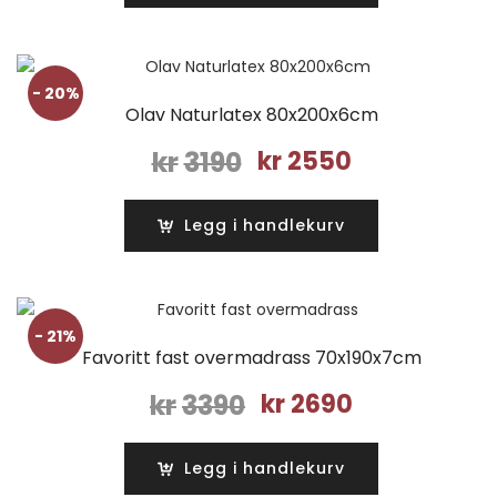
kr3190.
kr2550.
- 20%
Olav Naturlatex 80x200x6cm
Opprinnelig
Nåværende
kr
3190
kr
2550
pris
pris
var:
er:
Legg i handlekurv
kr3190.
kr2550.
- 21%
Favoritt fast overmadrass 70x190x7cm
Opprinnelig
Nåværende
kr
3390
kr
2690
pris
pris
var:
er:
Legg i handlekurv
kr3390.
kr2690.