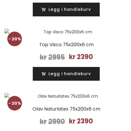
var:
er:
Legg i handlekurv
kr2990.
kr2390.
- 20%
Top Visco 75x200x6 cm
Opprinnelig
Nåværende
kr
2995
kr
2390
pris
pris
var:
er:
Legg i handlekurv
kr2995.
kr2390.
- 20%
Olav Naturlatex 75x200x6 cm
Opprinnelig
Nåværende
kr
2990
kr
2390
pris
pris