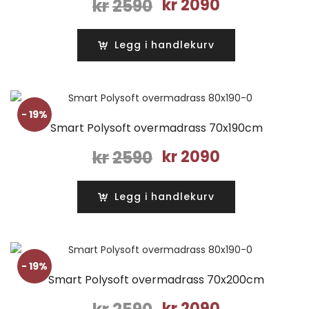
Opprinnelig
Nåværende
kr
2590
kr
2090
pris
pris
var:
er:
Legg i handlekurv
kr2590.
kr2090.
- 19%
Smart Polysoft overmadrass 70x190cm
Opprinnelig
Nåværende
kr
2590
kr
2090
pris
pris
var:
er:
Legg i handlekurv
kr2590.
kr2090.
- 19%
Smart Polysoft overmadrass 70x200cm
Opprinnelig
Nåværende
kr
2090