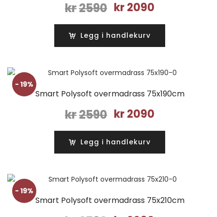
Opprinnelig
Nåværende
kr
2590
kr
2090
pris
pris
var:
er:
Legg i handlekurv
kr2590.
kr2090.
- 19%
Smart Polysoft overmadrass 75x190cm
Opprinnelig
Nåværende
kr
2590
kr
2090
pris
pris
var:
er:
Legg i handlekurv
kr2590.
kr2090.
- 19%
Smart Polysoft overmadrass 75x210cm