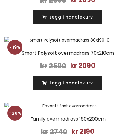
kr
2590
pris
pris
var:
er:
Legg i handlekurv
kr2590.
kr2090.
- 19%
Smart Polysoft overmadrass 70x210cm
Opprinnelig
Nåværende
kr
2590
kr
2090
pris
pris
var:
er:
Legg i handlekurv
kr2590.
kr2090.
- 20%
Family overmadrass 160x200cm
Opprinnelig
Nåværende
kr
2740
kr
2190