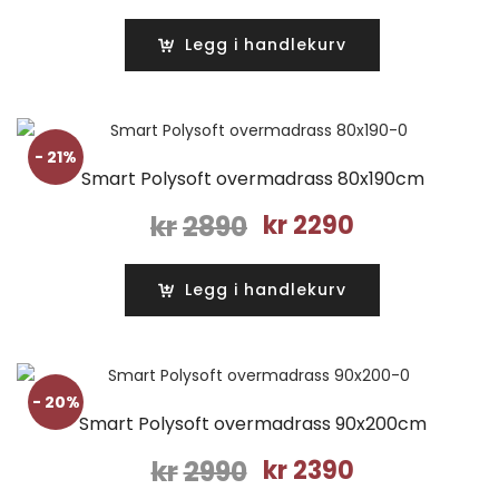
pris
pris
var:
er:
Legg i handlekurv
kr2890.
kr2290.
- 21%
Smart Polysoft overmadrass 80x190cm
Opprinnelig
Nåværende
kr
2890
kr
2290
pris
pris
var:
er:
Legg i handlekurv
kr2890.
kr2290.
- 20%
Smart Polysoft overmadrass 90x200cm
Opprinnelig
Nåværende
kr
2990
kr
2390
pris
pris