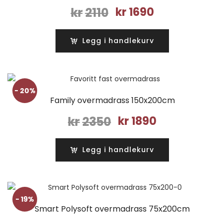
Opprinnelig
Nåværende
kr
2110
kr
1690
pris
pris
var:
er:
Legg i handlekurv
kr2110.
kr1690.
- 20%
Family overmadrass 150x200cm
Opprinnelig
Nåværende
kr
2350
kr
1890
pris
pris
var:
er:
Legg i handlekurv
kr2350.
kr1890.
- 19%
Smart Polysoft overmadrass 75x200cm