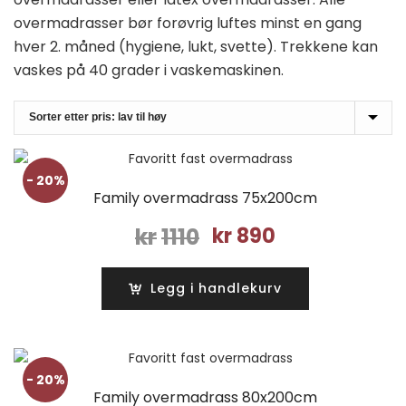
overmadrasser bør forøvrig luftes minst en gang
hver 2. måned (hygiene, lukt, svette). Trekkene kan
vaskes på 40 grader i vaskemaskinen.
- 20%
Family overmadrass 75x200cm
Opprinnelig
Nåværende
kr
1110
kr
890
pris
pris
var:
er:
Legg i handlekurv
kr1110.
kr890.
- 20%
Family overmadrass 80x200cm