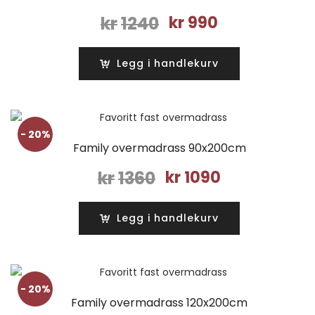
Opprinnelig
Nåværende
kr
1240
kr
990
pris
pris
var:
er:
Legg i handlekurv
kr1240.
kr990.
- 20%
Family overmadrass 90x200cm
Opprinnelig
Nåværende
kr
1360
kr
1090
pris
pris
var:
er:
Legg i handlekurv
kr1360.
kr1090.
- 20%
Family overmadrass 120x200cm