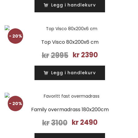
var:
er:
Legg i handlekurv
kr2990.
kr2390.
- 20%
Top Visco 80x200x6 cm
Opprinnelig
Nåværende
kr
2995
kr
2390
pris
pris
var:
er:
Legg i handlekurv
kr2995.
kr2390.
- 20%
Family overmadrass 180x200cm
Opprinnelig
Nåværende
kr
3100
kr
2490
pris
pris
var:
er: