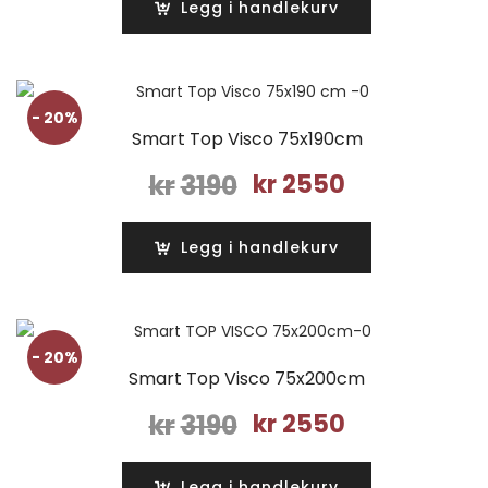
Legg i handlekurv
kr3100.
kr2490.
- 20%
Smart Top Visco 75x190cm
Opprinnelig
Nåværende
kr
3190
kr
2550
pris
pris
var:
er:
Legg i handlekurv
kr3190.
kr2550.
- 20%
Smart Top Visco 75x200cm
Opprinnelig
Nåværende
kr
3190
kr
2550
pris
pris
var:
er:
Legg i handlekurv