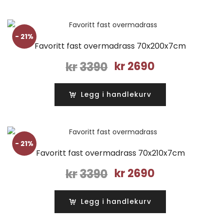
- 21%
Favoritt fast overmadrass 70x200x7cm
Opprinnelig
Nåværende
kr
3390
kr
2690
pris
pris
var:
er:
Legg i handlekurv
kr3390.
kr2690.
- 21%
Favoritt fast overmadrass 70x210x7cm
Opprinnelig
Nåværende
kr
3390
kr
2690
pris
pris
var:
er:
Legg i handlekurv
kr3390.
kr2690.