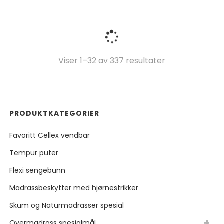
Sortert
Viser 1–32 av 337 resultater
etter
pris:
PRODUKTKATEGORIER
Lav
Favoritt Cellex vendbar
til
Tempur puter
høy
Flexi sengebunn
Madrassbeskytter med hjørnestrikker
Skum og Naturmadrasser spesial
Overmadrass spesialmål