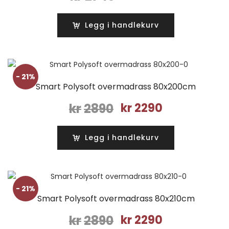
pris
pris
var:
er:
Legg i handlekurv
kr2740.
kr2190.
- 21%
Smart Polysoft overmadrass 80x200cm
Opprinnelig
Nåværende
kr
2890
kr
2290
pris
pris
var:
er:
Legg i handlekurv
kr2890.
kr2290.
- 21%
Smart Polysoft overmadrass 80x210cm
Opprinnelig
Nåværende
kr
2890
kr
2290