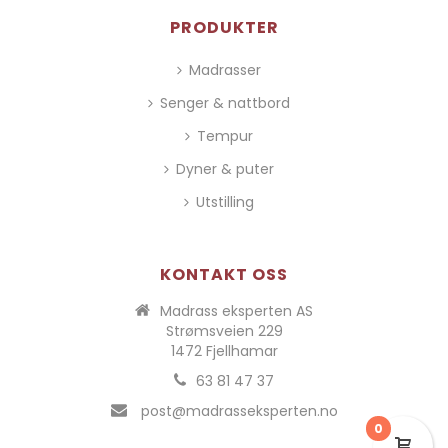
PRODUKTER
Madrasser
Senger & nattbord
Tempur
Dyner & puter
Utstilling
KONTAKT OSS
Madrass eksperten AS
Strømsveien 229
1472 Fjellhamar
63 81 47 37
post@madrasseksperten.no
0