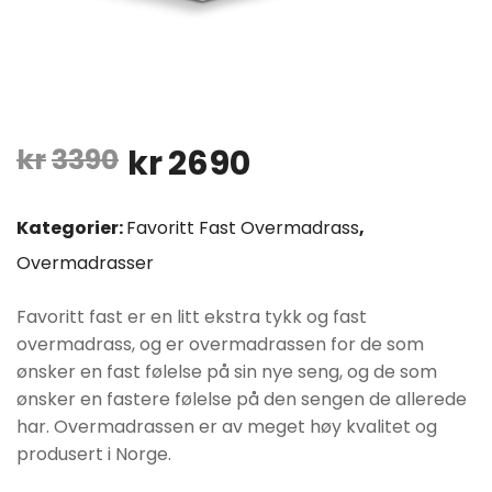
Opprinnelig
Nåværende
kr
3390
kr
2690
pris
pris
Kategorier:
Favoritt Fast Overmadrass
,
var:
er:
Overmadrasser
kr3390.
kr2690.
Favoritt fast er en litt ekstra tykk og fast
overmadrass, og er overmadrassen for de som
ønsker en fast følelse på sin nye seng, og de som
ønsker en fastere følelse på den sengen de allerede
har. Overmadrassen er av meget høy kvalitet og
produsert i Norge.