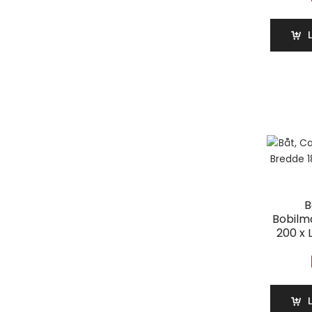
B
Bobilm
200 x