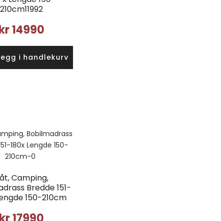
210cm11992
kr
14990
Legg i handlekurv
åt, Camping,
adrass Bredde 151-
Lengde 150-210cm
kr
17990