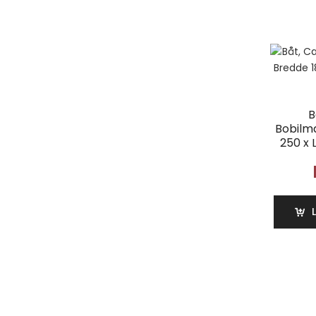
B
Bobilm
250 x