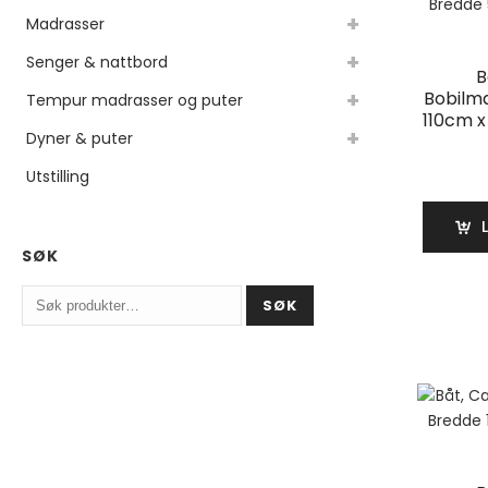
Madrasser
Senger & nattbord
B
Bobilma
Tempur madrasser og puter
110cm 
Dyner & puter
Utstilling
SØK
Søk
SØK
etter: