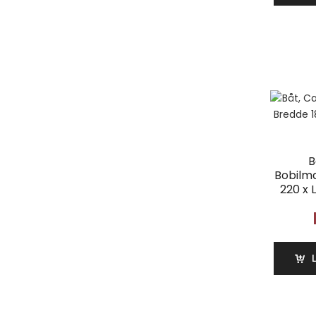
B
Bobilm
220 x