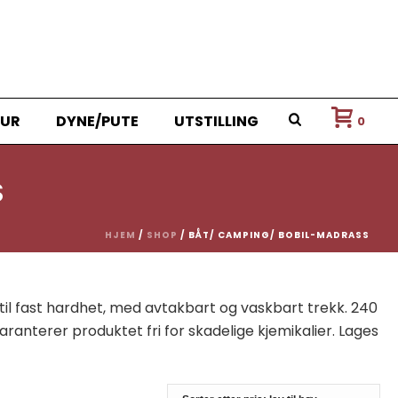
UR
DYNE/PUTE
UTSTILLING
0
S
HJEM
/
SHOP
/
BÅT/ CAMPING/ BOBIL-MADRASS
l fast hardhet, med avtakbart og vaskbart trekk. 240
ranterer produktet fri for skadelige kjemikalier. Lages