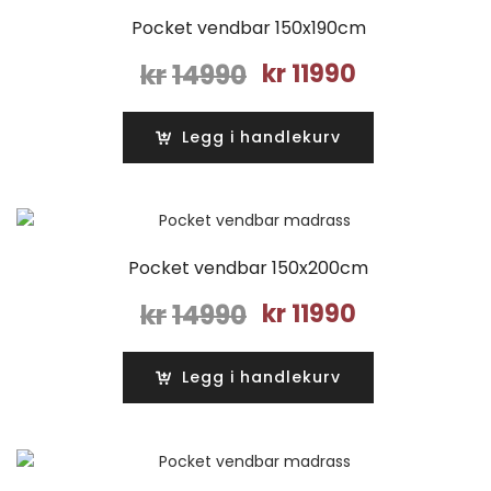
Pocket vendbar 150x190cm
Opprinnelig
Nåværende
kr
14990
kr
11990
pris
pris
var:
er:
Legg i handlekurv
kr14990.
kr11990.
Pocket vendbar 150x200cm
Opprinnelig
Nåværende
kr
14990
kr
11990
pris
pris
var:
er:
Legg i handlekurv
kr14990.
kr11990.