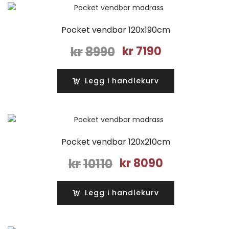
Pocket vendbar 120x190cm
Opprinnelig
Nåværende
kr
8990
kr
7190
pris
pris
var:
er:
Legg i handlekurv
kr8990.
kr7190.
Pocket vendbar 120x210cm
Opprinnelig
Nåværende
kr
10110
kr
8090
pris
pris
var:
er:
Legg i handlekurv
kr10110.
kr8090.