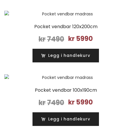
Pocket vendbar 120x200cm
Opprinnelig
Nåværende
kr
7490
kr
5990
pris
pris
var:
er:
Legg i handlekurv
kr7490.
kr5990.
Pocket vendbar 100x190cm
Opprinnelig
Nåværende
kr
7490
kr
5990
pris
pris
var:
er:
Legg i handlekurv
kr7490.
kr5990.