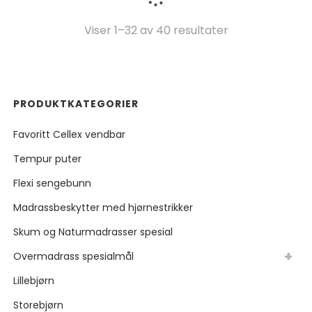
Sortert
Viser 1–32 av 40 resultater
etter
pris:
PRODUKTKATEGORIER
Lav
Favoritt Cellex vendbar
til
Tempur puter
høy
Flexi sengebunn
Madrassbeskytter med hjørnestrikker
Skum og Naturmadrasser spesial
Overmadrass spesialmål
Lillebjørn
Storebjørn