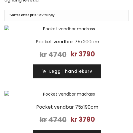
Pocket vendbar 75x200cm
Opprinnelig
Nåværende
kr
4740
kr
3790
pris
pris
var:
er:
Legg i handlekurv
kr4740.
kr3790.
Pocket vendbar 75x190cm
Opprinnelig
Nåværende
kr
4740
kr
3790
pris
pris