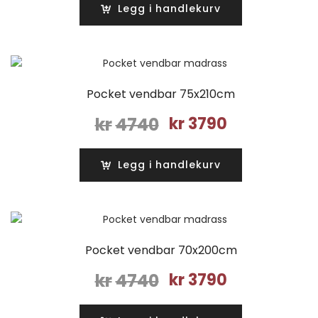
var:
er:
Legg i handlekurv
kr4740.
kr3790.
Pocket vendbar 75x210cm
Opprinnelig
Nåværende
kr
4740
kr
3790
pris
pris
var:
er:
Legg i handlekurv
kr4740.
kr3790.
Pocket vendbar 70x200cm
Opprinnelig
Nåværende
kr
4740
kr
3790
pris
pris
var:
er: