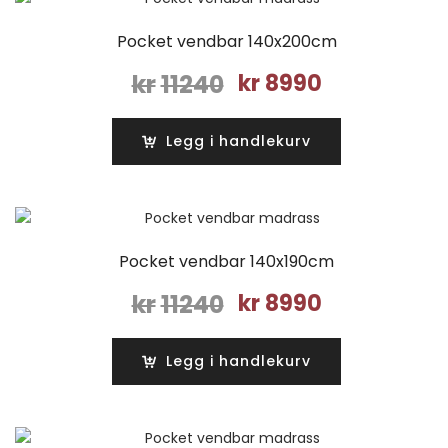
Pocket vendbar 140x200cm
Opprinnelig
Nåværende
kr
11240
kr
8990
pris
pris
var:
er:
Legg i handlekurv
kr11240.
kr8990.
Pocket vendbar 140x190cm
Opprinnelig
Nåværende
kr
11240
kr
8990
pris
pris
var:
er:
Legg i handlekurv
kr11240.
kr8990.