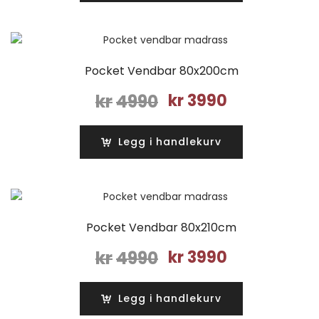
Pocket Vendbar 80x200cm
Opprinnelig
Nåværende
kr
4990
kr
3990
pris
pris
var:
er:
Legg i handlekurv
kr4990.
kr3990.
Pocket Vendbar 80x210cm
Opprinnelig
Nåværende
kr
4990
kr
3990
pris
pris
var:
er:
Legg i handlekurv
kr4990.
kr3990.