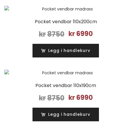
Pocket vendbar 110x200cm
Opprinnelig
Nåværende
kr
8750
kr
6990
pris
pris
var:
er:
Legg i handlekurv
kr8750.
kr6990.
Pocket vendbar 110x190cm
Opprinnelig
Nåværende
kr
8750
kr
6990
pris
pris
var:
er:
Legg i handlekurv
kr8750.
kr6990.