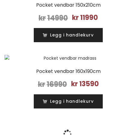
Pocket vendbar 150x210cm
Opprinnelig
Nåværende
kr
14990
kr
11990
pris
pris
var:
er:
Legg i handlekurv
kr14990.
kr11990.
Pocket vendbar 160x190cm
Opprinnelig
Nåværende
kr
16990
kr
13590
pris
pris
var:
er:
Legg i handlekurv
kr16990.
kr13590.