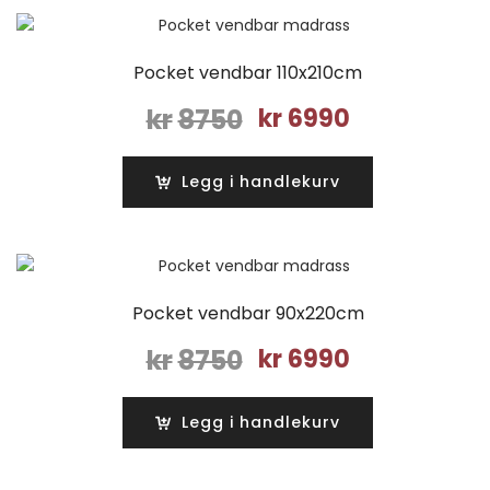
Pocket vendbar 110x210cm
Opprinnelig
Nåværende
kr
8750
kr
6990
pris
pris
var:
er:
Legg i handlekurv
kr8750.
kr6990.
Pocket vendbar 90x220cm
Opprinnelig
Nåværende
kr
8750
kr
6990
pris
pris
var:
er:
Legg i handlekurv
kr8750.
kr6990.