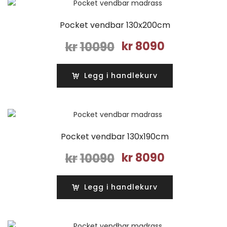
Pocket vendbar 130x200cm
Opprinnelig
Nåværende
kr
10090
kr
8090
pris
pris
var:
er:
Legg i handlekurv
kr10090.
kr8090.
Pocket vendbar 130x190cm
Opprinnelig
Nåværende
kr
10090
kr
8090
pris
pris
var:
er:
Legg i handlekurv
kr10090.
kr8090.