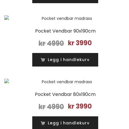
kr4990.
kr3990.
Pocket Vendbar 90x190cm
Opprinnelig
Nåværende
kr
4990
kr
3990
pris
pris
var:
er:
Legg i handlekurv
kr4990.
kr3990.
Pocket Vendbar 80x190cm
Opprinnelig
Nåværende
kr
4990
kr
3990
pris
pris
var:
er:
Legg i handlekurv
kr4990.
kr3990.