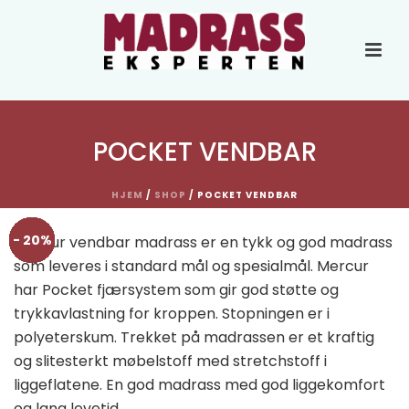
POCKET VENDBAR
HJEM
/
SHOP
/
POCKET VENDBAR
- 20%
- 20%
- 20%
- 20%
- 20%
- 20%
- 20%
- 20%
- 20%
- 20%
- 20%
- 20%
- 20%
- 20%
- 20%
- 20%
- 20%
- 20%
- 20%
- 20%
- 20%
- 20%
- 20%
- 20%
- 20%
- 20%
- 20%
- 20%
- 20%
- 20%
- 20%
- 20%
Mercur vendbar madrass er en tykk og god madrass
som leveres i standard mål og spesialmål. Mercur
har Pocket fjærsystem som gir god støtte og
trykkavlastning for kroppen. Stopningen er i
polyeterskum. Trekket på madrassen er et kraftig
og slitesterkt møbelstoff med stretchstoff i
liggeflatene. En god madrass med god liggekomfort
og lang levetid.