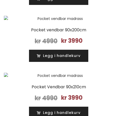
kr4740.
kr3790.
Pocket vendbar 90x200cm
Opprinnelig
Nåværende
kr
4990
kr
3990
pris
pris
var:
er:
Legg i handlekurv
kr4990.
kr3990.
Pocket Vendbar 90x210cm
Opprinnelig
Nåværende
kr
4990
kr
3990
pris
pris
var:
er:
Legg i handlekurv