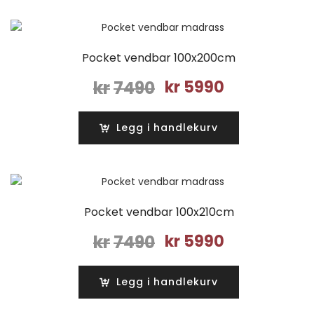
Pocket vendbar 100x200cm
Opprinnelig
Nåværende
kr
7490
kr
5990
pris
pris
var:
er:
Legg i handlekurv
kr7490.
kr5990.
Pocket vendbar 100x210cm
Opprinnelig
Nåværende
kr
7490
kr
5990
pris
pris
var:
er:
Legg i handlekurv
kr7490.
kr5990.