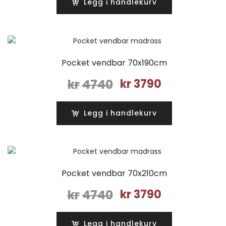
Legg i handlekurv
kr4740.
kr3790.
Pocket vendbar 70x190cm
Opprinnelig
Nåværende
kr
4740
kr
3790
pris
pris
var:
er:
Legg i handlekurv
kr4740.
kr3790.
Pocket vendbar 70x210cm
Opprinnelig
Nåværende
kr
4740
kr
3790
pris
pris
var:
er:
Legg i handlekurv