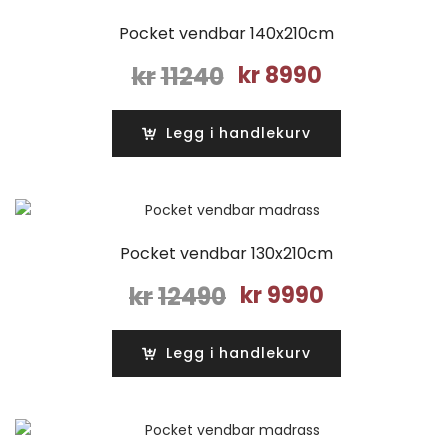
Pocket vendbar 140x210cm
Opprinnelig
Nåværende
kr
11240
kr
8990
pris
pris
var:
er:
Legg i handlekurv
kr11240.
kr8990.
Pocket vendbar 130x210cm
Opprinnelig
Nåværende
kr
12490
kr
9990
pris
pris
var:
er:
Legg i handlekurv
kr12490.
kr9990.