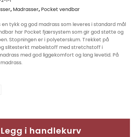
2-1-1
er:
sser
,
Madrasser
,
Pocket vendbar
90.
kr9990.
en tykk og god madrass som leveres i standard mål
endbar har Pocket fjærsystem som gir god støtte og
pen. Stopningen er i polyeterskum. Trekket på
g slitesterkt møbelstoff med stretchstoff i
madrass med god liggekomfort og lang levetid. På
rmadrass.
Legg i handlekurv