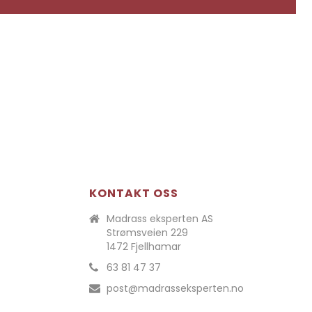
KONTAKT OSS
Madrass eksperten AS
Strømsveien 229
1472 Fjellhamar
63 81 47 37
post@madrasseksperten.no