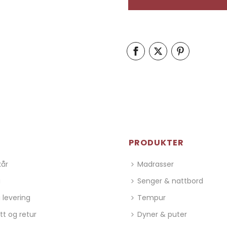
PRODUKTER
kår
Madrasser
g
Senger & nattbord
 levering
Tempur
tt og retur
Dyner & puter