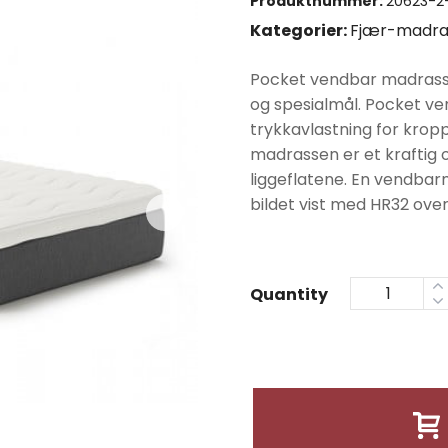
Produktnummer:
20623-2-
var:
Kategorier:
Fjær-madra
kr124
Pocket vendbar madrass 
og spesialmål. Pocket v
trykkavlastning for krop
madrassen er et kraftig o
liggeflatene. En vendbar
bildet vist med HR32 ove
Quantity