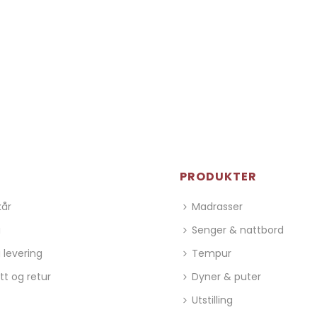
PRODUKTER
kår
Madrasser
g
Senger & nattbord
 levering
Tempur
tt og retur
Dyner & puter
Utstilling