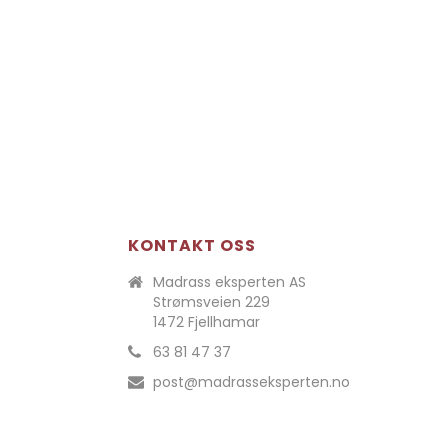
KONTAKT OSS
Madrass eksperten AS
Strømsveien 229
1472 Fjellhamar
63 81 47 37
post@madrasseksperten.no