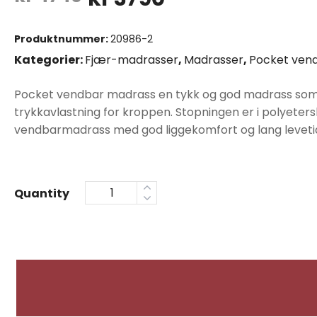
pris
pris
Produktnummer:
20986-2
var:
er:
Kategorier:
Fjær-madrasser
,
Madrasser
,
Pocket ven
kr4740.
kr3790.
Pocket vendbar madrass en tykk og god madrass som l
trykkavlastning for kroppen. Stopningen er i polyeters
vendbarmadrass med god liggekomfort og lang levetid
Quantity