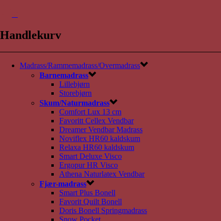
0
Handlekurv
Madrass/Rammemadrass/Overmadrass
Barnemadrass
Lillebjørn
Storebjørn
Skum/Naturmadrass
Comfort Lux 13 cm
Favoritt Cellex Vendbar
Dreamer Vendbar Madrass
Noviflex HR60 kaldskum
Relaxa HR60 kaldskum
Smart Deluxe Visco
Ergopur HR Visco
Athena Naturlatex Vendbar
Fjær-madrass
Smart Plus Bonell
Favorit Quilt Bonell
Doris Bonell Springmadrass
Snow Pocket