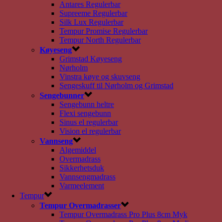
Antares Regulerbar
Supreeme Regulerbar
Silk Lux Regulerbar
Tempur Promise Regulerbar
Tempur North Regulerbar
Køyeseng
Grimstad Køyeseng
Nørholm
Vinstra køye og skuvseng
Sengeskuff til Nørholm og Grimstad
Sengebunner
Sengebunn heltre
Flexi sengebunn
Sinus el regulerbar
Vision el regulerbar
Vannseng
Algemiddel
Overmadrass
Sikkerhetsduk
Vannsengmadrass
Varmeelement
Tempur
Tempur Overmadrasser
Tempur Overmadrass Pro Plus 8cm Myk