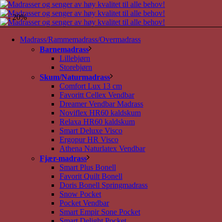
- 20%
Madrass/Rammemadrass/Overmadrass
Barnemadrass
Lillebjørn
Storebjørn
Skum/Naturmadrass
Comfort Lux 13 cm
Favoritt Cellex Vendbar
Dreamer Vendbar Madrass
Noviflex HR60 kaldskum
Relaxa HR60 kaldskum
Smart Deluxe Visco
Ergopur HR Visco
Athena Naturlatex Vendbar
Fjær-madrass
Smart Plus Bonell
Favorit Quilt Bonell
Doris Bonell Springmadrass
Snow Pocket
Pocket Vendbar
Smart Empir Sone Pocket
Smart Delight Pocket