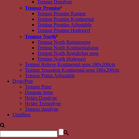
Tempur Dundyne
Tempur Promise
Tempur Promise Ramme
Tempur Promise Kontinental
Tempur Promise Adjustable
Tempur Promise Hodegavl
Tempur North
Tempur North Rammeseng
Tempur North Kontinentalseng
Tempur North Regulerbar seng
Tempur North Hodegavl
Tempur Relieve Kontinental seng 180x200cm
Tempur Sensation Kontinental seng 180x200cm
Tempur Prima Adjustable
Dyne/Pute
Tempur Puter
Dunpute Irene
Helårs Dundyne
Helårs Termodyne
Tempur dundyne
Utstilling