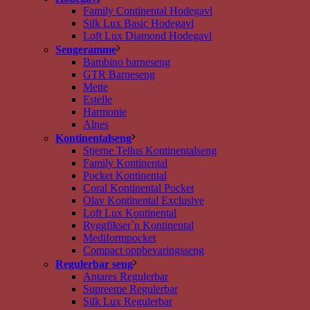
Family Continental Hodegavl
Silk Lux Basic Hodegavl
Loft Lux Diamond Hodegavl
Sengeramme
Bambino barneseng
GTR Barneseng
Mette
Estelle
Harmonie
Alnes
Kontinentalseng
Stjerne Tellus Kontinentalseng
Family Kontinental
Pocket Kontinental
Coral Kontinental Pocket
Olav Kontinental Exclusive
Loft Lux Kontinental
Ryggfikser`n Kontinental
Mediformpocket
Compact oppbevaringsseng
Regulerbar seng
Antares Regulerbar
Supreeme Regulerbar
Silk Lux Regulerbar