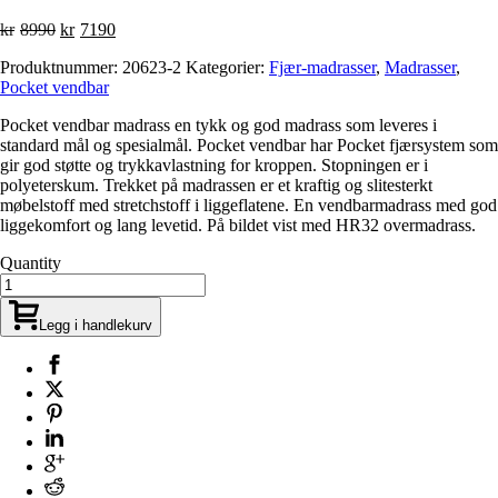
Opprinnelig
Nåværende
kr
8990
kr
7190
pris
pris
Produktnummer:
20623-2
Kategorier:
Fjær-madrasser
,
Madrasser
,
var:
er:
Pocket vendbar
kr8990.
kr7190.
Pocket vendbar madrass en tykk og god madrass som leveres i
standard mål og spesialmål. Pocket vendbar har Pocket fjærsystem som
gir god støtte og trykkavlastning for kroppen. Stopningen er i
polyeterskum. Trekket på madrassen er et kraftig og slitesterkt
møbelstoff med stretchstoff i liggeflatene. En vendbarmadrass med god
liggekomfort og lang levetid. På bildet vist med HR32 overmadrass.
Quantity
Legg i handlekurv