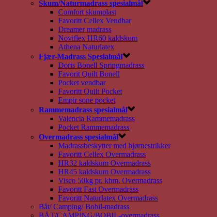
Skum/Naturmadrass spesialmål
Comfort skumplast
Favoritt Cellex Vendbar
Dreamer madrass
Noviflex HR60 kaldskum
Athena Naturlatex
Fjær-Madrass Spesialmål
Doris Bonell Springmadrass
Favorit Quilt Bonell
Pocket vendbar
Favoritt Quilt Pocket
Empir sone pocket
Rammemadrass spesialmål
Valencia Rammemadrass
Pocket Rammemadrass
Overmadrass spesialmål
Madrassbeskytter med hjørnestrikker
Favoritt Cellex Overmadrass
HR32 kaldskum Overmadrass
HR45 kaldskum Overmadrass
Visco 50kg pr. kbm. Overmadrass
Favoritt Fast Overmadrass
Favoritt Naturlatex Overmadrass
Båt/ Camping/ Bobil-madrass
BÅT/CAMPING/BOBIL-overmadrass