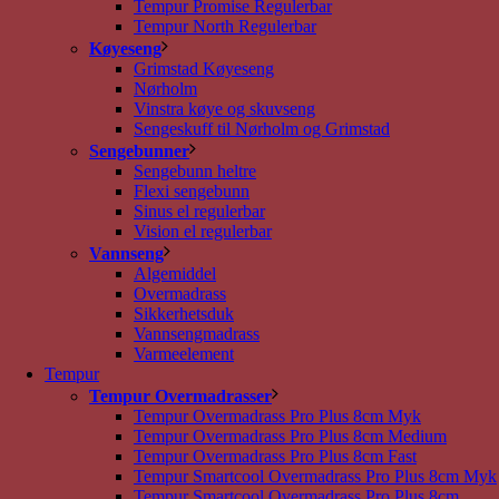
Tempur Promise Regulerbar
Tempur North Regulerbar
Køyeseng
Grimstad Køyeseng
Nørholm
Vinstra køye og skuvseng
Sengeskuff til Nørholm og Grimstad
Sengebunner
Sengebunn heltre
Flexi sengebunn
Sinus el regulerbar
Vision el regulerbar
Vannseng
Algemiddel
Overmadrass
Sikkerhetsduk
Vannsengmadrass
Varmeelement
Tempur
Tempur Overmadrasser
Tempur Overmadrass Pro Plus 8cm Myk
Tempur Overmadrass Pro Plus 8cm Medium
Tempur Overmadrass Pro Plus 8cm Fast
Tempur Smartcool Overmadrass Pro Plus 8cm Myk
Tempur Smartcool Overmadrass Pro Plus 8cm