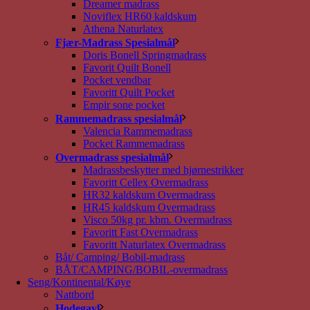
Dreamer madrass
Noviflex HR60 kaldskum
Athena Naturlatex
Fjær-Madrass Spesialmål
Doris Bonell Springmadrass
Favorit Quilt Bonell
Pocket vendbar
Favoritt Quilt Pocket
Empir sone pocket
Rammemadrass spesialmål
Valencia Rammemadrass
Pocket Rammemadrass
Overmadrass spesialmål
Madrassbeskytter med hjørnestrikker
Favoritt Cellex Overmadrass
HR32 kaldskum Overmadrass
HR45 kaldskum Overmadrass
Visco 50kg pr. kbm. Overmadrass
Favoritt Fast Overmadrass
Favoritt Naturlatex Overmadrass
Båt/ Camping/ Bobil-madrass
BÅT/CAMPING/BOBIL-overmadrass
Seng/Kontinental/Køye
Nattbord
Hodegavl