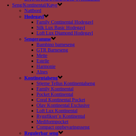
Seng/Kontinental/Køye
Nattbord
Hodegavl
Family Continental Hodegavl
Silk Lux Basic Hodegavl
Loft Lux Diamond Hodegavl
Sengeramme
Bambino barneseng
GTR Barneseng
Mette
Estelle
Harmonie
Alnes
Kontinentalseng
Stjerne Tellus Kontinentalseng
Family Kontinental
Pocket Kontinental
Coral Kontinental Pocket
Olav Kontinental Exclusive
Loft Lux Kontinental
Ryggfikser`n Kontinental
Mediformpocket
Compact oppbevaringsseng
Regulerbar seng