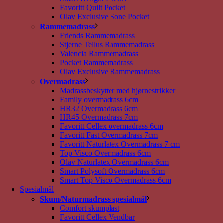
Favoritt Quilt Pocket
Olav Exclusive Sone Pocket
Rammemadrass
Friends Rammemadrass
Stjerne Tellus Rammemadrass
Valencia Rammemadrass
Pocket Rammemadrass
Olav Exclusive Rammemadrass
Overmadrass
Madrassbeskytter med hjørnestrikker
Family overmadrass 6cm
HR32 Overmadrass 6cm
HR45 Overmadrass 7cm
Favoritt Cellex overmadrass 6cm
Favoritt Fast Overmadrass 7cm
Favoritt Naturlatex Overmadrass 7 cm
Top Visco Overmadrass 6cm
Olav Naturlatex Overmadrass 6cm
Smart Polysoft Overmadrass 6cm
Smart Top Visco Overmadrass 6cm
Spesialmål
Skum/Naturmadrass spesialmål
Comfort skumplast
Favoritt Cellex Vendbar