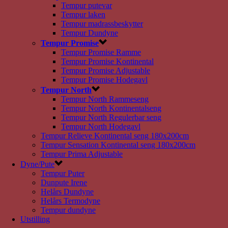
Tempur putevar
Tempur laken
Tempur madrassbeskytter
Tempur Dundyne
Tempur Promise
Tempur Promise Ramme
Tempur Promise Kontinental
Tempur Promise Adjustable
Tempur Promise Hodegavl
Tempur North
Tempur North Rammeseng
Tempur North Kontinentalseng
Tempur North Regulerbar seng
Tempur North Hodegavl
Tempur Relieve Kontinental seng 180x200cm
Tempur Sensation Kontinental seng 180x200cm
Tempur Prima Adjustable
Dyne/Pute
Tempur Puter
Dunpute Irene
Helårs Dundyne
Helårs Termodyne
Tempur dundyne
Utstilling