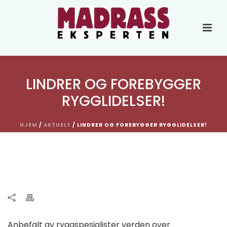
LINDRER OG FOREBYGGER
RYGGLIDELSER!
HJEM
/
AKTUELT
/ LINDRER OG FOREBYGGER RYGGLIDELSER!
Lindrer og forebygger
rygglidelser!
Anbefalt av ryggspesialister verden over