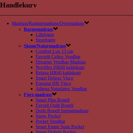
Handlekurv
Madrass/Rammemadrass/Overmadrass
Barnemadrass
Lillebjørn
Storebjørn
Skum/Naturmadrass
Comfort Lux 13 cm
Favoritt Cellex Vendbar
Dreamer Vendbar Madrass
Noviflex HR60 kaldskum
Relaxa HR60 kaldskum
Smart Deluxe Visco
Ergopur HR Visco
Athena Naturlatex Vendbar
Fjær-madrass
Smart Plus Bonell
Favorit Quilt Bonell
Doris Bonell Springmadrass
Snow Pocket
Pocket Vendbar
Smart Empir Sone Pocket
Smart Delight Pocket