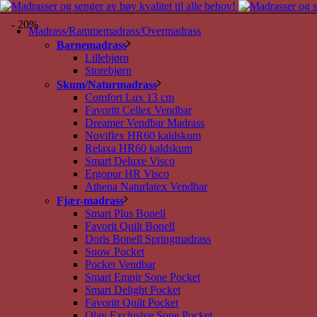
- 20%
Madrass/Rammemadrass/Overmadrass
Barnemadrass
Lillebjørn
Storebjørn
Skum/Naturmadrass
Comfort Lux 13 cm
Favoritt Cellex Vendbar
Dreamer Vendbar Madrass
Noviflex HR60 kaldskum
Relaxa HR60 kaldskum
Smart Deluxe Visco
Ergopur HR Visco
Athena Naturlatex Vendbar
Fjær-madrass
Smart Plus Bonell
Favorit Quilt Bonell
Doris Bonell Springmadrass
Snow Pocket
Pocket Vendbar
Smart Empir Sone Pocket
Smart Delight Pocket
Favoritt Quilt Pocket
Olav Exclusive Sone Pocket