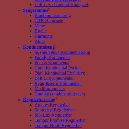
Loft Lux Diamond Hodegavl
Sengeramme
Bambino barneseng
GTR Barneseng
Mette
Estelle
Harmonie
Alnes
Kontinentalseng
Stjerne Tellus Kontinentalseng
Family Kontinental
Pocket Kontinental
Coral Kontinental Pocket
Olav Kontinental Exclusive
Loft Lux Kontinental
Ryggfikser`n Kontinental
Mediformpocket
Compact oppbevaringsseng
Regulerbar seng
Antares Regulerbar
Supreeme Regulerbar
Silk Lux Regulerbar
Tempur Promise Regulerbar
Tempur North Regulerbar