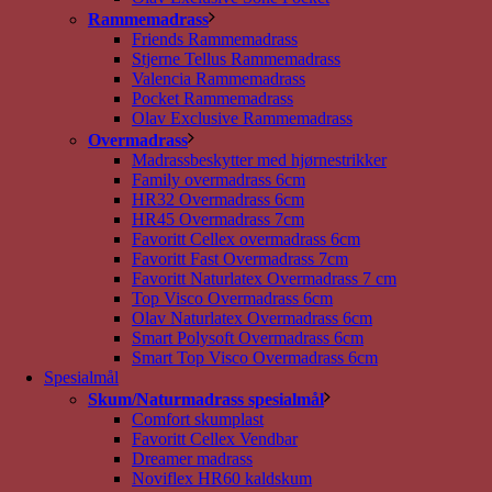
Rammemadrass
Friends Rammemadrass
Stjerne Tellus Rammemadrass
Valencia Rammemadrass
Pocket Rammemadrass
Olav Exclusive Rammemadrass
Overmadrass
Madrassbeskytter med hjørnestrikker
Family overmadrass 6cm
HR32 Overmadrass 6cm
HR45 Overmadrass 7cm
Favoritt Cellex overmadrass 6cm
Favoritt Fast Overmadrass 7cm
Favoritt Naturlatex Overmadrass 7 cm
Top Visco Overmadrass 6cm
Olav Naturlatex Overmadrass 6cm
Smart Polysoft Overmadrass 6cm
Smart Top Visco Overmadrass 6cm
Spesialmål
Skum/Naturmadrass spesialmål
Comfort skumplast
Favoritt Cellex Vendbar
Dreamer madrass
Noviflex HR60 kaldskum