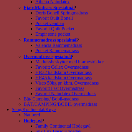
Athena Naturlatex
Fjær-Madrass Spesialmål
Doris Bonell Springmadrass
Favorit Quilt Bonell
Pocket vendbar
Favoritt Quilt Pocket
Empir sone pocket
Rammemadrass spesialmål
Valencia Rammemadrass
Pocket Rammemadrass
Overmadrass spesialmål
Madrassbeskytter med hjørnestrikker
Favoritt Cellex Overmadrass
HR32 kaldskum Overmadrass
HR45 kaldskum Overmadrass
Visco 50kg pr. kbm. Overmadrass
Favoritt Fast Overmadrass
Favoritt Naturlatex Overmadrass
Båt/ Camping/ Bobil-madrass
BÅT/CAMPING/BOBIL-overmadrass
Seng/Kontinental/Køye
Nattbord
Hodegavl
Family Continental Hodegavl
Silk Lux Basic Hodegavl