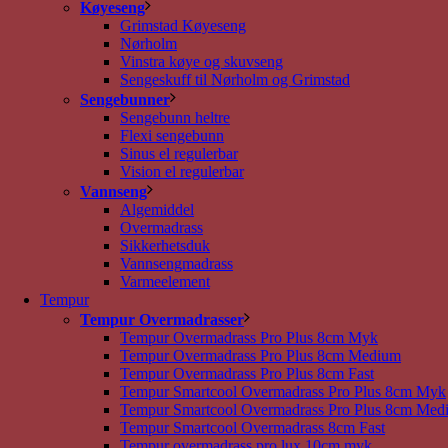
Køyeseng
Grimstad Køyeseng
Nørholm
Vinstra køye og skuvseng
Sengeskuff til Nørholm og Grimstad
Sengebunner
Sengebunn heltre
Flexi sengebunn
Sinus el regulerbar
Vision el regulerbar
Vannseng
Algemiddel
Overmadrass
Sikkerhetsduk
Vannsengmadrass
Varmeelement
Tempur
Tempur Overmadrasser
Tempur Overmadrass Pro Plus 8cm Myk
Tempur Overmadrass Pro Plus 8cm Medium
Tempur Overmadrass Pro Plus 8cm Fast
Tempur Smartcool Overmadrass Pro Plus 8cm Myk
Tempur Smartcool Overmadrass Pro Plus 8cm Med
Tempur Smartcool Overmadrass 8cm Fast
Tempur overmadrass pro lux 10cm myk