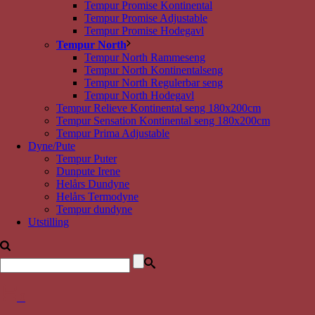
Tempur Promise Kontinental
Tempur Promise Adjustable
Tempur Promise Hodegavl
Tempur North
Tempur North Rammeseng
Tempur North Kontinentalseng
Tempur North Regulerbar seng
Tempur North Hodegavl
Tempur Relieve Kontinental seng 180x200cm
Tempur Sensation Kontinental seng 180x200cm
Tempur Prima Adjustable
Dyne/Pute
Tempur Puter
Dunpute Irene
Helårs Dundyne
Helårs Termodyne
Tempur dundyne
Utstilling
0