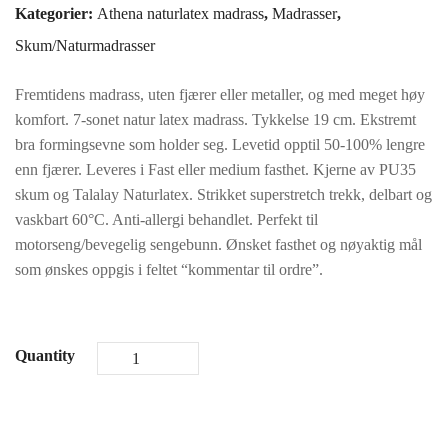
Kategorier:
Athena naturlatex madrass
,
Madrasser
,
kr10790.
kr8630.
Skum/Naturmadrasser
Fremtidens madrass, uten fjærer eller metaller, og med meget høy
komfort. 7-sonet natur latex madrass. Tykkelse 19 cm. Ekstremt
bra formingsevne som holder seg. Levetid opptil 50-100% lengre
enn fjærer. Leveres i Fast eller medium fasthet. Kjerne av PU35
skum og Talalay Naturlatex. Strikket superstretch trekk, delbart og
vaskbart 60°C. Anti-allergi behandlet. Perfekt til
motorseng/bevegelig sengebunn. Ønsket fasthet og nøyaktig mål
som ønskes oppgis i feltet “kommentar til ordre”.
Quantity