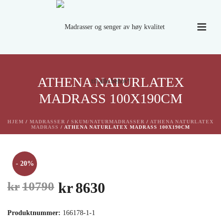
ATHENA NATURLATEX
MADRASS 100X190CM
HJEM
/
MADRASSER
/
SKUM/NATURMADRASSER
/
ATHENA NATURLATEX
MADRASS
/ ATHENA NATURLATEX MADRASS 100X190CM
- 20%
Opprinnelig
Nåværende
kr
10790
kr
8630
pris
pris
Produktnummer:
166178-1-1
var:
er: