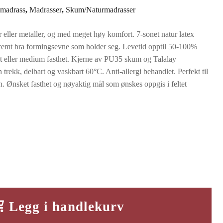
er:
 madrass
,
Madrasser
,
Skum/Naturmadrasser
.
kr19190.
 eller metaller, og med meget høy komfort. 7-sonet natur latex
remt bra formingsevne som holder seg. Levetid opptil 50-100%
ast eller medium fasthet. Kjerne av PU35 skum og Talalay
h trekk, delbart og vaskbart 60°C. Anti-allergi behandlet. Perfekt til
 Ønsket fasthet og nøyaktig mål som ønskes oppgis i feltet
Legg i handlekurv