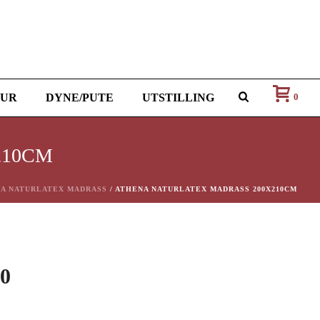
UR
DYNE/PUTE
UTSTILLING
0
210CM
A NATURLATEX MADRASS
/ ATHENA NATURLATEX MADRASS 200X210CM
elig
Nåværende
90
pris