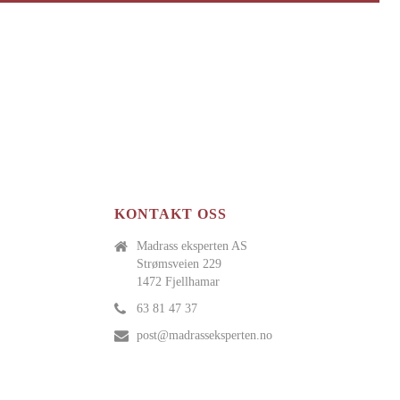
KONTAKT OSS
Madrass eksperten AS
Strømsveien 229
1472 Fjellhamar
63 81 47 37
post@madrasseksperten.no