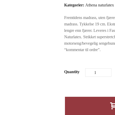
var:
Kategorier:
Athena naturlatex
kr23990
Fremtidens madrass, uten fjærer
madrass. Tykkelse 19 cm. Ekst
lengre enn fjærer. Leveres i F
Naturlatex. Strikket superstretc
motorseng/bevegelig sengebunn.
“kommentar til ordre”.
Quantity