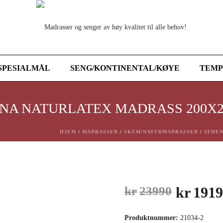
SPESIALMÅL
SENG/KONTINENTAL/KØYE
TEMP
NA NATURLATEX MADRASS 200X
HJEM
/
MADRASSER
/
SKUM/NATURMADRASSER
/
ATHEN
Opprinn
kr
23990
kr
191
pris
Produktnummer:
21034-2