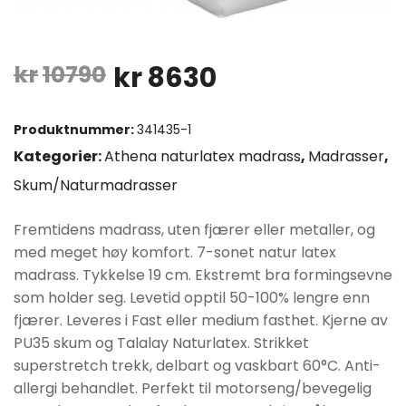
Opprinnelig
Nåværende
kr
10790
kr
8630
pris
pris
Produktnummer:
341435-1
var:
er:
Kategorier:
Athena naturlatex madrass
,
Madrasser
,
Skum/Naturmadrasser
kr10790.
kr8630.
Fremtidens madrass, uten fjærer eller metaller, og
med meget høy komfort. 7-sonet natur latex
madrass. Tykkelse 19 cm. Ekstremt bra formingsevne
som holder seg. Levetid opptil 50-100% lengre enn
fjærer. Leveres i Fast eller medium fasthet. Kjerne av
PU35 skum og Talalay Naturlatex. Strikket
superstretch trekk, delbart og vaskbart 60°C. Anti-
allergi behandlet. Perfekt til motorseng/bevegelig