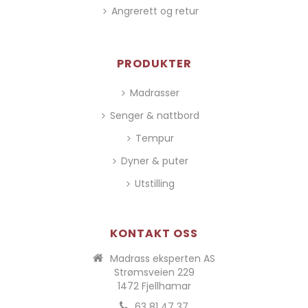
Angrerett og retur
PRODUKTER
Madrasser
Senger & nattbord
Tempur
Dyner & puter
Utstilling
KONTAKT OSS
Madrass eksperten AS
Strømsveien 229
1472 Fjellhamar
63 81 47 37