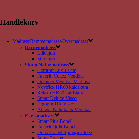
0
Handlekurv
Madrass/Rammemadrass/Overmadrass
Barnemadrass
Lillebjørn
Storebjørn
Skum/Naturmadrass
Comfort Lux 13 cm
Favoritt Cellex Vendbar
Dreamer Vendbar Madrass
Noviflex HR60 kaldskum
Relaxa HR60 kaldskum
Smart Deluxe Visco
Ergopur HR Visco
Athena Naturlatex Vendbar
Fjær-madrass
Smart Plus Bonell
Favorit Quilt Bonell
Doris Bonell Springmadrass
Snow Pocket