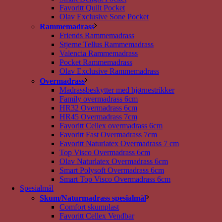
Favoritt Quilt Pocket
Olav Exclusive Sone Pocket
Rammemadrass
Friends Rammemadrass
Stjerne Tellus Rammemadrass
Valencia Rammemadrass
Pocket Rammemadrass
Olav Exclusive Rammemadrass
Overmadrass
Madrassbeskytter med hjørnestrikker
Family overmadrass 6cm
HR32 Overmadrass 6cm
HR45 Overmadrass 7cm
Favoritt Cellex overmadrass 6cm
Favoritt Fast Overmadrass 7cm
Favoritt Naturlatex Overmadrass 7 cm
Top Visco Overmadrass 6cm
Olav Naturlatex Overmadrass 6cm
Smart Polysoft Overmadrass 6cm
Smart Top Visco Overmadrass 6cm
Spesialmål
Skum/Naturmadrass spesialmål
Comfort skumplast
Favoritt Cellex Vendbar