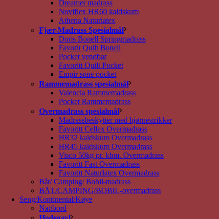
Dreamer madrass
Noviflex HR60 kaldskum
Athena Naturlatex
Fjær-Madrass Spesialmål
Doris Bonell Springmadrass
Favorit Quilt Bonell
Pocket vendbar
Favoritt Quilt Pocket
Empir sone pocket
Rammemadrass spesialmål
Valencia Rammemadrass
Pocket Rammemadrass
Overmadrass spesialmål
Madrassbeskytter med hjørnestrikker
Favoritt Cellex Overmadrass
HR32 kaldskum Overmadrass
HR45 kaldskum Overmadrass
Visco 50kg pr. kbm. Overmadrass
Favoritt Fast Overmadrass
Favoritt Naturlatex Overmadrass
Båt/ Camping/ Bobil-madrass
BÅT/CAMPING/BOBIL-overmadrass
Seng/Kontinental/Køye
Nattbord
Hodegavl