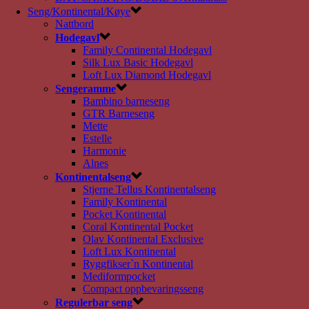
Seng/Kontinental/Køye
Nattbord
Hodegavl
Family Continental Hodegavl
Silk Lux Basic Hodegavl
Loft Lux Diamond Hodegavl
Sengeramme
Bambino barneseng
GTR Barneseng
Mette
Estelle
Harmonie
Alnes
Kontinentalseng
Stjerne Tellus Kontinentalseng
Family Kontinental
Pocket Kontinental
Coral Kontinental Pocket
Olav Kontinental Exclusive
Loft Lux Kontinental
Ryggfikser`n Kontinental
Mediformpocket
Compact oppbevaringsseng
Regulerbar seng