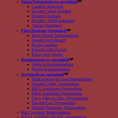
Skum/Naturmadrass spesialmål
Comfort skumplast
Favoritt Cellex Vendbar
Dreamer madrass
Noviflex HR60 kaldskum
Athena Naturlatex
Fjær-Madrass Spesialmål
Doris Bonell Springmadrass
Favorit Quilt Bonell
Pocket vendbar
Favoritt Quilt Pocket
Empir sone pocket
Rammemadrass spesialmål
Valencia Rammemadrass
Pocket Rammemadrass
Overmadrass spesialmål
Madrassbeskytter med hjørnestrikker
Favoritt Cellex Overmadrass
HR32 kaldskum Overmadrass
HR45 kaldskum Overmadrass
Visco 50kg pr. kbm. Overmadrass
Favoritt Fast Overmadrass
Favoritt Naturlatex Overmadrass
Båt/ Camping/ Bobil-madrass
BÅT/CAMPING/BOBIL-overmadrass