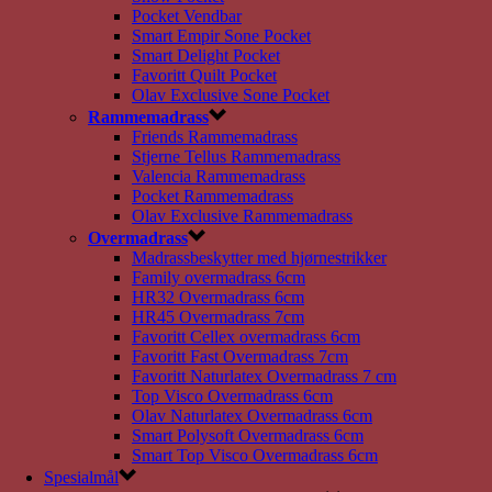
Pocket Vendbar
Smart Empir Sone Pocket
Smart Delight Pocket
Favoritt Quilt Pocket
Olav Exclusive Sone Pocket
Rammemadrass
Friends Rammemadrass
Stjerne Tellus Rammemadrass
Valencia Rammemadrass
Pocket Rammemadrass
Olav Exclusive Rammemadrass
Overmadrass
Madrassbeskytter med hjørnestrikker
Family overmadrass 6cm
HR32 Overmadrass 6cm
HR45 Overmadrass 7cm
Favoritt Cellex overmadrass 6cm
Favoritt Fast Overmadrass 7cm
Favoritt Naturlatex Overmadrass 7 cm
Top Visco Overmadrass 6cm
Olav Naturlatex Overmadrass 6cm
Smart Polysoft Overmadrass 6cm
Smart Top Visco Overmadrass 6cm
Spesialmål