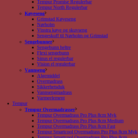
Tempur Promise Regulerbar
Tempur North Regulerbar
Køyeseng
Grimstad Køyeseng
Nørholm
Vinstra køye og skuvseng
Sengeskuff til Nørholm og Grimstad
Sengebunner
Sengebunn heltre
Flexi sengebunn
Sinus el regulerbar
Vision el regulerbar
Vannseng
Algemiddel
Overmadrass
Sikkerhetsduk
Vannsengmadrass
Varmeelement
Tempur
Tempur Overmadrasser
Tempur Overmadrass Pro Plus 8cm Myk
Tempur Overmadrass Pro Plus 8cm Medium
Tempur Overmadrass Pro Plus 8cm Fast
Tempur Smartcool Overmadrass Pro Plus 8cm Myk
Tempur Smartcool Overmadrass Pro Plus 8cm