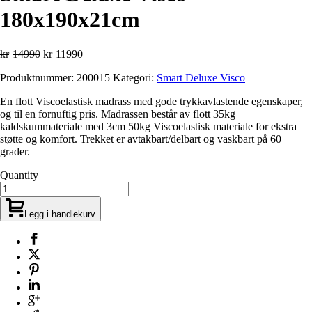
180x190x21cm
Opprinnelig
Nåværende
kr
14990
kr
11990
pris
pris
Produktnummer:
200015
Kategori:
Smart Deluxe Visco
var:
er:
kr14990.
kr11990.
En flott Viscoelastisk madrass med gode trykkavlastende egenskaper,
og til en fornuftig pris. Madrassen består av flott 35kg
kaldskummateriale med 3cm 50kg Viscoelastisk materiale for ekstra
støtte og komfort. Trekket er avtakbart/delbart og vaskbart på 60
grader.
Quantity
Legg i handlekurv