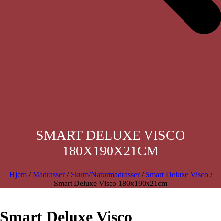
SMART DELUXE VISCO
180X190X21CM
Hjem
/
Madrasser
/
Skum/Naturmadrasser
/
Smart Deluxe Visco
/
Smart Deluxe Visco 180x190x21cm
Smart Deluxe Visco