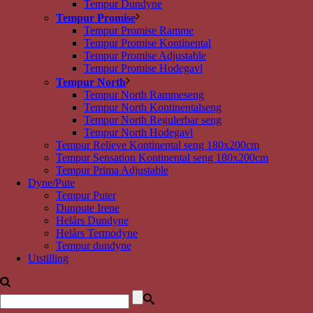
Tempur Dundyne
Tempur Promise
Tempur Promise Ramme
Tempur Promise Kontinental
Tempur Promise Adjustable
Tempur Promise Hodegavl
Tempur North
Tempur North Rammeseng
Tempur North Kontinentalseng
Tempur North Regulerbar seng
Tempur North Hodegavl
Tempur Relieve Kontinental seng 180x200cm
Tempur Sensation Kontinental seng 180x200cm
Tempur Prima Adjustable
Dyne/Pute
Tempur Puter
Dunpute Irene
Helårs Dundyne
Helårs Termodyne
Tempur dundyne
Utstilling