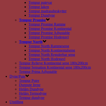
Tempur putevar
Tempur laken
Tempur madrassbeskytter
Tempur Dundyne
Tempur Promise
Tempur Promise Ramme
Tempur Promise Kontinental
Tempur Promise Adjustable
Tempur Promise Hodegavl
Tempur North
Tempur North Rammeseng
Tempur North Kontinentalseng
Tempur North Regulerbar seng
Tempur North Hodegavl
Tempur Relieve Kontinental seng 180x200cm
Tempur Sensation Kontinental seng 180x200cm
Tempur Prima Adjustable
Dyne/Pute
Tempur Puter
Dunpute Irene
Helårs Dundyne
Helårs Termodyne
Tempur dundyne
Utstilling