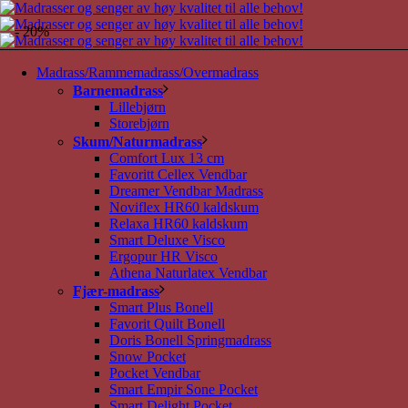
- 20%
Madrass/Rammemadrass/Overmadrass
Barnemadrass
Lillebjørn
Storebjørn
Skum/Naturmadrass
Comfort Lux 13 cm
Favoritt Cellex Vendbar
Dreamer Vendbar Madrass
Noviflex HR60 kaldskum
Relaxa HR60 kaldskum
Smart Deluxe Visco
Ergopur HR Visco
Athena Naturlatex Vendbar
Fjær-madrass
Smart Plus Bonell
Favorit Quilt Bonell
Doris Bonell Springmadrass
Snow Pocket
Pocket Vendbar
Smart Empir Sone Pocket
Smart Delight Pocket