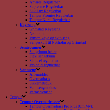
Antares Regulerbar
Supreeme Regulerbar
Silk Lux Regulerbar
Tempur Promise Regulerbar
Tempur North Regulerbar
Køyeseng
Grimstad Køyeseng
Nørholm
Vinstra køye og skuvseng
Sengeskuff til Nørholm og Grimstad
Sengebunner
Sengebunn heltre
Flexi sengebunn
Sinus el regulerbar
Vision el regulerbar
Vannseng
Algemiddel
Overmadrass
Sikkerhetsduk
Vannsengmadrass
Varmeelement
Tempur
Tempur Overmadrasser
Tempur Overmadrass Pro Plus 8cm Myk