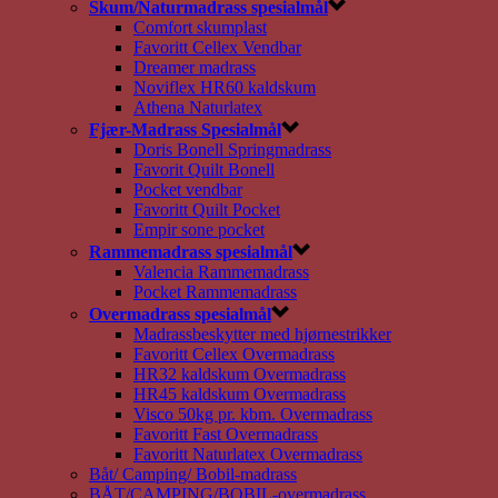
Skum/Naturmadrass spesialmål
Comfort skumplast
Favoritt Cellex Vendbar
Dreamer madrass
Noviflex HR60 kaldskum
Athena Naturlatex
Fjær-Madrass Spesialmål
Doris Bonell Springmadrass
Favorit Quilt Bonell
Pocket vendbar
Favoritt Quilt Pocket
Empir sone pocket
Rammemadrass spesialmål
Valencia Rammemadrass
Pocket Rammemadrass
Overmadrass spesialmål
Madrassbeskytter med hjørnestrikker
Favoritt Cellex Overmadrass
HR32 kaldskum Overmadrass
HR45 kaldskum Overmadrass
Visco 50kg pr. kbm. Overmadrass
Favoritt Fast Overmadrass
Favoritt Naturlatex Overmadrass
Båt/ Camping/ Bobil-madrass
BÅT/CAMPING/BOBIL-overmadrass