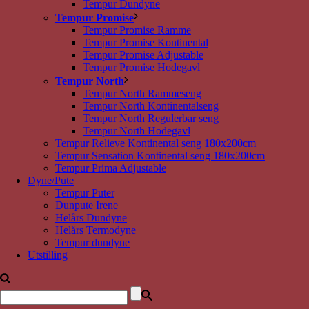
Tempur Dundyne
Tempur Promise
Tempur Promise Ramme
Tempur Promise Kontinental
Tempur Promise Adjustable
Tempur Promise Hodegavl
Tempur North
Tempur North Rammeseng
Tempur North Kontinentalseng
Tempur North Regulerbar seng
Tempur North Hodegavl
Tempur Relieve Kontinental seng 180x200cm
Tempur Sensation Kontinental seng 180x200cm
Tempur Prima Adjustable
Dyne/Pute
Tempur Puter
Dunpute Irene
Helårs Dundyne
Helårs Termodyne
Tempur dundyne
Utstilling