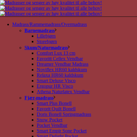
Madrass/Rammemadrass/Overmadrass
Barnemadrass
Lillebjørn
Storebjørn
Skum/Naturmadrass
Comfort Lux 13 cm
Favoritt Cellex Vendbar
Dreamer Vendbar Madrass
Noviflex HR60 kaldskum
Relaxa HR60 kaldskum
Smart Deluxe Visco
Ergopur HR Visco
Athena Naturlatex Vendbar
Fjær-madrass
Smart Plus Bonell
Favorit Quilt Bonell
Doris Bonell Springmadrass
Snow Pocket
Pocket Vendbar
Smart Empir Sone Pocket
Smart Delight Pocket