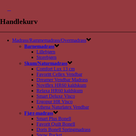
0
Handlekurv
Madrass/Rammemadrass/Overmadrass
Barnemadrass
Lillebjørn
Storebjørn
Skum/Naturmadrass
Comfort Lux 13 cm
Favoritt Cellex Vendbar
Dreamer Vendbar Madrass
Noviflex HR60 kaldskum
Relaxa HR60 kaldskum
Smart Deluxe Visco
Ergopur HR Visco
Athena Naturlatex Vendbar
Fjær-madrass
Smart Plus Bonell
Favorit Quilt Bonell
Doris Bonell Springmadrass
Snow Pocket