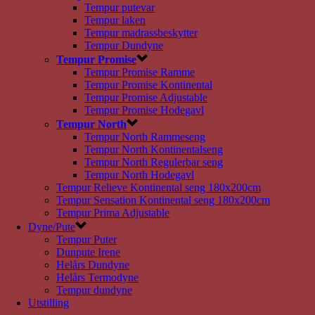
Tempur putevar
Tempur laken
Tempur madrassbeskytter
Tempur Dundyne
Tempur Promise
Tempur Promise Ramme
Tempur Promise Kontinental
Tempur Promise Adjustable
Tempur Promise Hodegavl
Tempur North
Tempur North Rammeseng
Tempur North Kontinentalseng
Tempur North Regulerbar seng
Tempur North Hodegavl
Tempur Relieve Kontinental seng 180x200cm
Tempur Sensation Kontinental seng 180x200cm
Tempur Prima Adjustable
Dyne/Pute
Tempur Puter
Dunpute Irene
Helårs Dundyne
Helårs Termodyne
Tempur dundyne
Utstilling