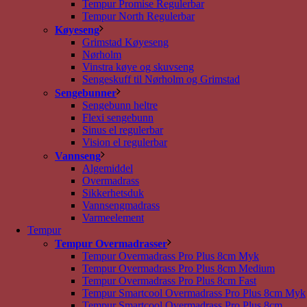
Tempur Promise Regulerbar
Tempur North Regulerbar
Køyeseng
Grimstad Køyeseng
Nørholm
Vinstra køye og skuvseng
Sengeskuff til Nørholm og Grimstad
Sengebunner
Sengebunn heltre
Flexi sengebunn
Sinus el regulerbar
Vision el regulerbar
Vannseng
Algemiddel
Overmadrass
Sikkerhetsduk
Vannsengmadrass
Varmeelement
Tempur
Tempur Overmadrasser
Tempur Overmadrass Pro Plus 8cm Myk
Tempur Overmadrass Pro Plus 8cm Medium
Tempur Overmadrass Pro Plus 8cm Fast
Tempur Smartcool Overmadrass Pro Plus 8cm Myk
Tempur Smartcool Overmadrass Pro Plus 8cm