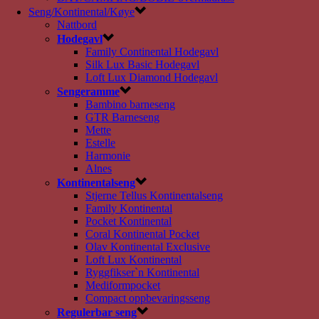
Seng/Kontinental/Køye
Nattbord
Hodegavl
Family Continental Hodegavl
Silk Lux Basic Hodegavl
Loft Lux Diamond Hodegavl
Sengeramme
Bambino barneseng
GTR Barneseng
Mette
Estelle
Harmonie
Alnes
Kontinentalseng
Stjerne Tellus Kontinentalseng
Family Kontinental
Pocket Kontinental
Coral Kontinental Pocket
Olav Kontinental Exclusive
Loft Lux Kontinental
Ryggfikser`n Kontinental
Mediformpocket
Compact oppbevaringsseng
Regulerbar seng