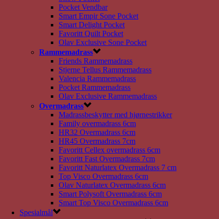
Pocket Vendbar
Smart Empir Sone Pocket
Smart Delight Pocket
Favoritt Quilt Pocket
Olav Exclusive Sone Pocket
Rammemadrass
Friends Rammemadrass
Stjerne Tellus Rammemadrass
Valencia Rammemadrass
Pocket Rammemadrass
Olav Exclusive Rammemadrass
Overmadrass
Madrassbeskytter med hjørnestrikker
Family overmadrass 6cm
HR32 Overmadrass 6cm
HR45 Overmadrass 7cm
Favoritt Cellex overmadrass 6cm
Favoritt Fast Overmadrass 7cm
Favoritt Naturlatex Overmadrass 7 cm
Top Visco Overmadrass 6cm
Olav Naturlatex Overmadrass 6cm
Smart Polysoft Overmadrass 6cm
Smart Top Visco Overmadrass 6cm
Spesialmål