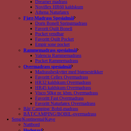
Dreamer madrass
Noviflex HR60 kaldskum
Athena Naturlatex
Fjær-Madrass Spesialmål
Doris Bonell Springmadrass
Favorit Quilt Bonell
Pocket vendbar
Favoritt Quilt Pocket
Empir sone pocket
Rammemadrass spesialmål
Valencia Rammemadrass
Pocket Rammemadrass
Overmadrass spesialmål
Madrassbeskytter med hjørnestrikker
Favoritt Cellex Overmadrass
HR32 kaldskum Overmadrass
HR45 kaldskum Overmadrass
Visco 50kg pr. kbm. Overmadrass
Favoritt Fast Overmadrass
Favoritt Naturlatex Overmadrass
Båt/ Camping/ Bobil-madrass
BÅT/CAMPING/BOBIL-overmadrass
Seng/Kontinental/Køye
Nattbord
Hodegavl