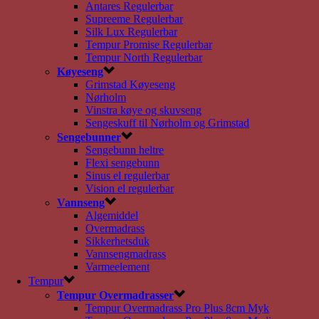
Antares Regulerbar
Supreeme Regulerbar
Silk Lux Regulerbar
Tempur Promise Regulerbar
Tempur North Regulerbar
Køyeseng
Grimstad Køyeseng
Nørholm
Vinstra køye og skuvseng
Sengeskuff til Nørholm og Grimstad
Sengebunner
Sengebunn heltre
Flexi sengebunn
Sinus el regulerbar
Vision el regulerbar
Vannseng
Algemiddel
Overmadrass
Sikkerhetsduk
Vannsengmadrass
Varmeelement
Tempur
Tempur Overmadrasser
Tempur Overmadrass Pro Plus 8cm Myk