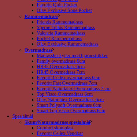
Favoritt Quilt Pocket
Olav Exclusive Sone Pocket
Rammemadrass
Friends Rammemadrass
Stjerne Tellus Rammemadrass
Valencia Rammemadrass
Pocket Rammemadrass
Olav Exclusive Rammemadrass
Overmadrass
Madrassbeskytter med hjørnestrikker
Family overmadrass 6cm
HR32 Overmadrass 6cm
HR45 Overmadrass 7cm
Favoritt Cellex overmadrass 6cm
Favoritt Fast Overmadrass 7cm
Favoritt Naturlatex Overmadrass 7 cm
Top Visco Overmadrass 6cm
Olav Naturlatex Overmadrass 6cm
Smart Polysoft Overmadrass 6cm
Smart Top Visco Overmadrass 6cm
Spesialmål
Skum/Naturmadrass spesialmål
Comfort skumplast
Favoritt Cellex Vendbar