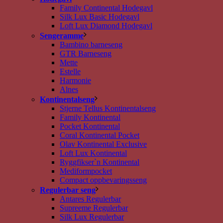
Family Continental Hodegavl
Silk Lux Basic Hodegavl
Loft Lux Diamond Hodegavl
Sengeramme
Bambino barneseng
GTR Barneseng
Mette
Estelle
Harmonie
Alnes
Kontinentalseng
Stjerne Tellus Kontinentalseng
Family Kontinental
Pocket Kontinental
Coral Kontinental Pocket
Olav Kontinental Exclusive
Loft Lux Kontinental
Ryggfikser`n Kontinental
Mediformpocket
Compact oppbevaringsseng
Regulerbar seng
Antares Regulerbar
Supreeme Regulerbar
Silk Lux Regulerbar