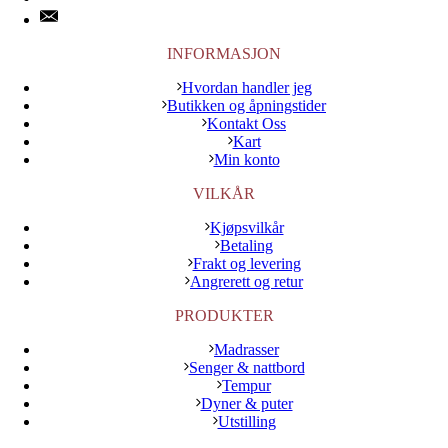
INFORMASJON
Hvordan handler jeg
Butikken og åpningstider
Kontakt Oss
Kart
Min konto
VILKÅR
Kjøpsvilkår
Betaling
Frakt og levering
Angrerett og retur
PRODUKTER
Madrasser
Senger & nattbord
Tempur
Dyner & puter
Utstilling