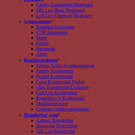
Family Continental Hodegavl
Silk Lux Basic Hodegavl
Loft Lux Diamond Hodegavl
Sengeramme
Bambino barneseng
GTR Barneseng
Mette
Estelle
Harmonie
Alnes
Kontinentalseng
Stjerne Tellus Kontinentalseng
Family Kontinental
Pocket Kontinental
Coral Kontinental Pocket
Olav Kontinental Exclusive
Loft Lux Kontinental
Ryggfikser`n Kontinental
Mediformpocket
Compact oppbevaringsseng
Regulerbar seng
Antares Regulerbar
Supreeme Regulerbar
Silk Lux Regulerbar