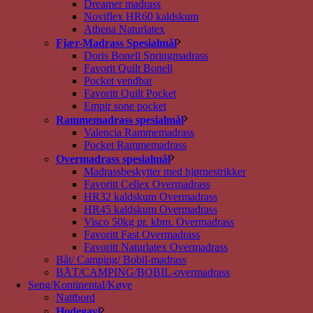
Dreamer madrass
Noviflex HR60 kaldskum
Athena Naturlatex
Fjær-Madrass Spesialmål
Doris Bonell Springmadrass
Favorit Quilt Bonell
Pocket vendbar
Favoritt Quilt Pocket
Empir sone pocket
Rammemadrass spesialmål
Valencia Rammemadrass
Pocket Rammemadrass
Overmadrass spesialmål
Madrassbeskytter med hjørnestrikker
Favoritt Cellex Overmadrass
HR32 kaldskum Overmadrass
HR45 kaldskum Overmadrass
Visco 50kg pr. kbm. Overmadrass
Favoritt Fast Overmadrass
Favoritt Naturlatex Overmadrass
Båt/ Camping/ Bobil-madrass
BÅT/CAMPING/BOBIL-overmadrass
Seng/Kontinental/Køye
Nattbord
Hodegavl