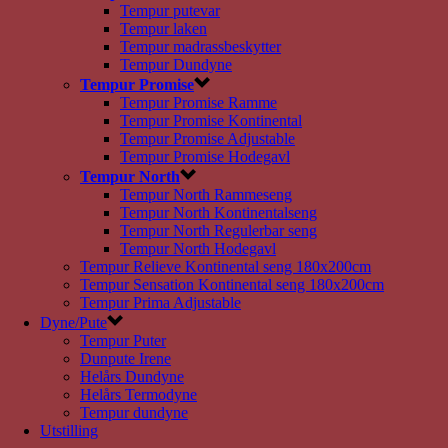
Tempur putevar
Tempur laken
Tempur madrassbeskytter
Tempur Dundyne
Tempur Promise
Tempur Promise Ramme
Tempur Promise Kontinental
Tempur Promise Adjustable
Tempur Promise Hodegavl
Tempur North
Tempur North Rammeseng
Tempur North Kontinentalseng
Tempur North Regulerbar seng
Tempur North Hodegavl
Tempur Relieve Kontinental seng 180x200cm
Tempur Sensation Kontinental seng 180x200cm
Tempur Prima Adjustable
Dyne/Pute
Tempur Puter
Dunpute Irene
Helårs Dundyne
Helårs Termodyne
Tempur dundyne
Utstilling