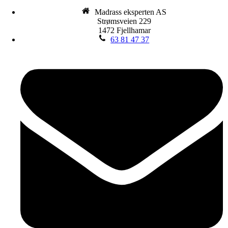
Madrass eksperten AS
Strømsveien 229
1472 Fjellhamar
63 81 47 37