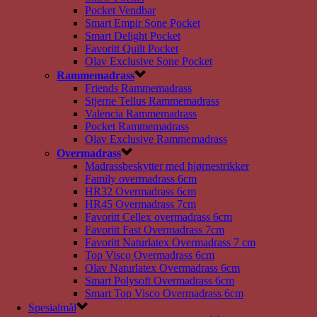
Pocket Vendbar
Smart Empir Sone Pocket
Smart Delight Pocket
Favoritt Quilt Pocket
Olav Exclusive Sone Pocket
Rammemadrass
Friends Rammemadrass
Stjerne Tellus Rammemadrass
Valencia Rammemadrass
Pocket Rammemadrass
Olav Exclusive Rammemadrass
Overmadrass
Madrassbeskytter med hjørnestrikker
Family overmadrass 6cm
HR32 Overmadrass 6cm
HR45 Overmadrass 7cm
Favoritt Cellex overmadrass 6cm
Favoritt Fast Overmadrass 7cm
Favoritt Naturlatex Overmadrass 7 cm
Top Visco Overmadrass 6cm
Olav Naturlatex Overmadrass 6cm
Smart Polysoft Overmadrass 6cm
Smart Top Visco Overmadrass 6cm
Spesialmål