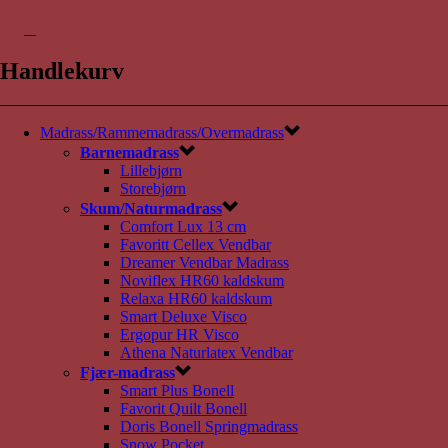
0
Handlekurv
Madrass/Rammemadrass/Overmadrass
Barnemadrass
Lillebjørn
Storebjørn
Skum/Naturmadrass
Comfort Lux 13 cm
Favoritt Cellex Vendbar
Dreamer Vendbar Madrass
Noviflex HR60 kaldskum
Relaxa HR60 kaldskum
Smart Deluxe Visco
Ergopur HR Visco
Athena Naturlatex Vendbar
Fjær-madrass
Smart Plus Bonell
Favorit Quilt Bonell
Doris Bonell Springmadrass
Snow Pocket