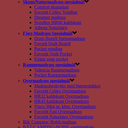
Skum/Naturmadrass spesialmål
Comfort skumplast
Favoritt Cellex Vendbar
Dreamer madrass
Noviflex HR60 kaldskum
Athena Naturlatex
Fjær-Madrass Spesialmål
Doris Bonell Springmadrass
Favorit Quilt Bonell
Pocket vendbar
Favoritt Quilt Pocket
Empir sone pocket
Rammemadrass spesialmål
Valencia Rammemadrass
Pocket Rammemadrass
Overmadrass spesialmål
Madrassbeskytter med hjørnestrikker
Favoritt Cellex Overmadrass
HR32 kaldskum Overmadrass
HR45 kaldskum Overmadrass
Visco 50kg pr. kbm. Overmadrass
Favoritt Fast Overmadrass
Favoritt Naturlatex Overmadrass
Båt/ Camping/ Bobil-madrass
BÅT/CAMPING/BOBIL-overmadrass