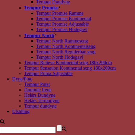
Tempur Dundyne
Tempur Promise
Tempur Promise Ramme
Tempur Promise Kontinental
Tempur Promise Adjustable
Tempur Promise Hodegavl
Tempur North
Tempur North Rammeseng
Tempur North Kontinentalseng
Tempur North Regulerbar seng
Tempur North Hodegavl
Tempur Relieve Kontinental seng 180x200cm
Tempur Sensation Kontinental seng 180x200cm
Tempur Prima Adjustable
Dyne/Pute
Tempur Puter
Dunpute Irene
Helårs Dundyne
Helårs Termodyne
Tempur dundyne
Utstilling