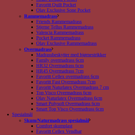
Favoritt Quilt Pocket
Olav Exclusive Sone Pocket
Rammemadrass
Friends Rammemadrass
Stjerne Tellus Rammemadrass
Valencia Rammemadrass
Pocket Rammemadrass
Olav Exclusive Rammemadrass
Overmadrass
Madrassbeskytter med hjørnestrikker
Family overmadrass 6cm
HR32 Overmadrass 6cm
HR45 Overmadrass 7cm
Favoritt Cellex overmadrass 6cm
Favoritt Fast Overmadrass 7cm
Favoritt Naturlatex Overmadrass 7 cm
Top Visco Overmadrass 6cm
Olav Naturlatex Overmadrass 6cm
Smart Polysoft Overmadrass 6cm
Smart Top Visco Overmadrass 6cm
Spesialmål
Skum/Naturmadrass spesialmål
Comfort skumplast
Favoritt Cellex Vendbar