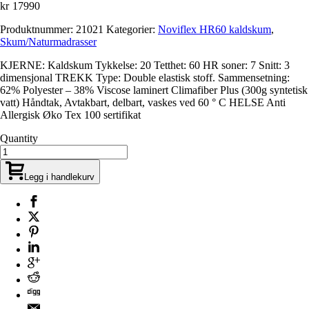
kr
17990
Produktnummer:
21021
Kategorier:
Noviflex HR60 kaldskum
,
Skum/Naturmadrasser
KJERNE: Kaldskum Tykkelse: 20 Tetthet: 60 HR soner: 7 Snitt: 3
dimensjonal TREKK Type: Double elastisk stoff. Sammensetning:
62% Polyester – 38% Viscose laminert Climafiber Plus (300g syntetisk
vatt) Håndtak, Avtakbart, delbart, vaskes ved 60 ° C HELSE Anti
Allergisk Øko Tex 100 sertifikat
Quantity
Legg i handlekurv