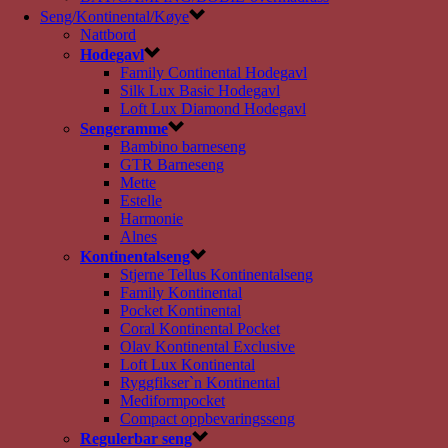
Seng/Kontinental/Køye
Nattbord
Hodegavl
Family Continental Hodegavl
Silk Lux Basic Hodegavl
Loft Lux Diamond Hodegavl
Sengeramme
Bambino barneseng
GTR Barneseng
Mette
Estelle
Harmonie
Alnes
Kontinentalseng
Stjerne Tellus Kontinentalseng
Family Kontinental
Pocket Kontinental
Coral Kontinental Pocket
Olav Kontinental Exclusive
Loft Lux Kontinental
Ryggfikser`n Kontinental
Mediformpocket
Compact oppbevaringsseng
Regulerbar seng