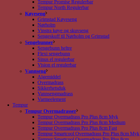
Tempur Promise Regulerbar
Tempur North Regulerbar
Køyeseng
Grimstad Køyeseng
Nørholm
Vinstra køye og skuvseng
Sengeskuff til Nørholm og Grimstad
Sengebunner
Sengebunn heltre
Flexi sengebunn
Sinus el regulerbar
Vision el regulerbar
Vannseng
Algemiddel
Overmadrass
Sikkerhetsduk
Vannsengmadrass
Varmeelement
Tempur
Tempur Overmadrasser
Tempur Overmadrass Pro Plus 8cm Myk
Tempur Overmadrass Pro Plus 8cm Medium
Tempur Overmadrass Pro Plus 8cm Fast
Tempur Smartcool Overmadrass Pro Plus 8cm Myk
Tempur Smartcool Overmadrass Pro Plus 8cm