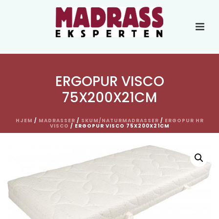
ERGOPUR VISCO
75X200X21CM
HJEM
/
MADRASSER
/
SKUM/NATURMADRASSER
/
ERGOPUR HR
VISCO
/ ERGOPUR VISCO 75X200X21CM