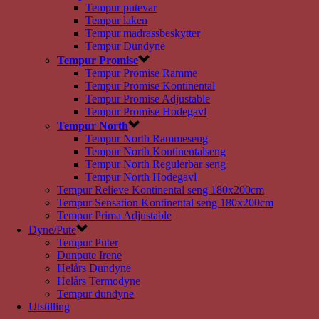
Tempur putevar
Tempur laken
Tempur madrassbeskytter
Tempur Dundyne
Tempur Promise
Tempur Promise Ramme
Tempur Promise Kontinental
Tempur Promise Adjustable
Tempur Promise Hodegavl
Tempur North
Tempur North Rammeseng
Tempur North Kontinentalseng
Tempur North Regulerbar seng
Tempur North Hodegavl
Tempur Relieve Kontinental seng 180x200cm
Tempur Sensation Kontinental seng 180x200cm
Tempur Prima Adjustable
Dyne/Pute
Tempur Puter
Dunpute Irene
Helårs Dundyne
Helårs Termodyne
Tempur dundyne
Utstilling