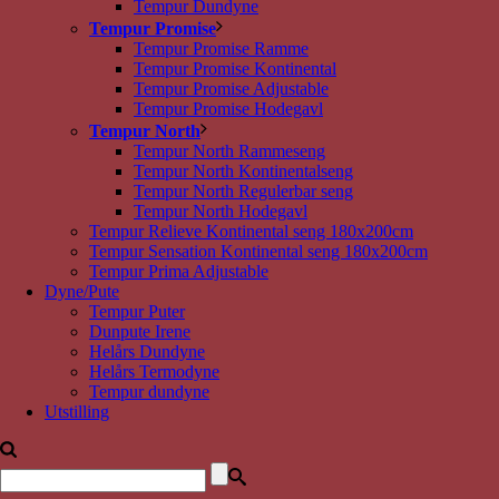
Tempur Dundyne
Tempur Promise
Tempur Promise Ramme
Tempur Promise Kontinental
Tempur Promise Adjustable
Tempur Promise Hodegavl
Tempur North
Tempur North Rammeseng
Tempur North Kontinentalseng
Tempur North Regulerbar seng
Tempur North Hodegavl
Tempur Relieve Kontinental seng 180x200cm
Tempur Sensation Kontinental seng 180x200cm
Tempur Prima Adjustable
Dyne/Pute
Tempur Puter
Dunpute Irene
Helårs Dundyne
Helårs Termodyne
Tempur dundyne
Utstilling