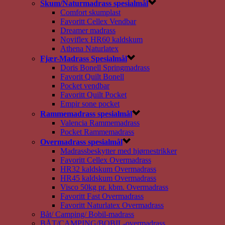
Skum/Naturmadrass spesialmål
Comfort skumplast
Favoritt Cellex Vendbar
Dreamer madrass
Noviflex HR60 kaldskum
Athena Naturlatex
Fjær-Madrass Spesialmål
Doris Bonell Springmadrass
Favorit Quilt Bonell
Pocket vendbar
Favoritt Quilt Pocket
Empir sone pocket
Rammemadrass spesialmål
Valencia Rammemadrass
Pocket Rammemadrass
Overmadrass spesialmål
Madrassbeskytter med hjørnestrikker
Favoritt Cellex Overmadrass
HR32 kaldskum Overmadrass
HR45 kaldskum Overmadrass
Visco 50kg pr. kbm. Overmadrass
Favoritt Fast Overmadrass
Favoritt Naturlatex Overmadrass
Båt/ Camping/ Bobil-madrass
BÅT/CAMPING/BOBIL-overmadrass