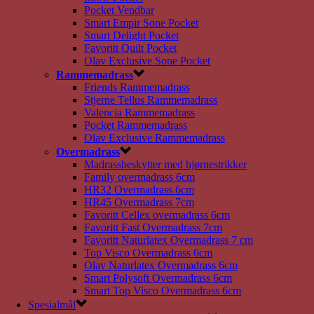
Pocket Vendbar
Smart Empir Sone Pocket
Smart Delight Pocket
Favoritt Quilt Pocket
Olav Exclusive Sone Pocket
Rammemadrass
Friends Rammemadrass
Stjerne Tellus Rammemadrass
Valencia Rammemadrass
Pocket Rammemadrass
Olav Exclusive Rammemadrass
Overmadrass
Madrassbeskytter med hjørnestrikker
Family overmadrass 6cm
HR32 Overmadrass 6cm
HR45 Overmadrass 7cm
Favoritt Cellex overmadrass 6cm
Favoritt Fast Overmadrass 7cm
Favoritt Naturlatex Overmadrass 7 cm
Top Visco Overmadrass 6cm
Olav Naturlatex Overmadrass 6cm
Smart Polysoft Overmadrass 6cm
Smart Top Visco Overmadrass 6cm
Spesialmål