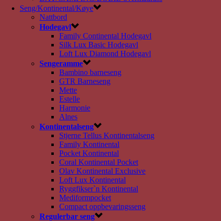
Seng/Kontinental/Køye
Nattbord
Hodegavl
Family Continental Hodegavl
Silk Lux Basic Hodegavl
Loft Lux Diamond Hodegavl
Sengeramme
Bambino barneseng
GTR Barneseng
Mette
Estelle
Harmonie
Alnes
Kontinentalseng
Stjerne Tellus Kontinentalseng
Family Kontinental
Pocket Kontinental
Coral Kontinental Pocket
Olav Kontinental Exclusive
Loft Lux Kontinental
Ryggfikser`n Kontinental
Mediformpocket
Compact oppbevaringsseng
Regulerbar seng