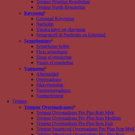
Tempur Promise Regulerbar
Tempur North Regulerbar
Køyeseng
Grimstad Køyeseng
Nørholm
Vinstra køye og skuvseng
Sengeskuff til Nørholm og Grimstad
Sengebunner
Sengebunn heltre
Flexi sengebunn
Sinus el regulerbar
Vision el regulerbar
Vannseng
Algemiddel
Overmadrass
Sikkerhetsduk
Vannsengmadrass
Varmeelement
Tempur
Tempur Overmadrasser
Tempur Overmadrass Pro Plus 8cm Myk
Tempur Overmadrass Pro Plus 8cm Medium
Tempur Overmadrass Pro Plus 8cm Fast
Tempur Smartcool Overmadrass Pro Plus 8cm Myk
Tempur Smartcool Overmadrass Pro Plus 8cm