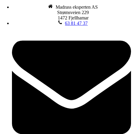
Madrass eksperten AS
Strømsveien 229
1472 Fjellhamar
63 81 47 37