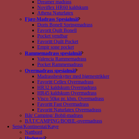
Dreamer madrass
Noviflex HR60 kaldskum
Athena Naturlatex
Fjær-Madrass Spesialmål
Doris Bonell Springmadrass
Favorit Quilt Bonell
Pocket vendbar
Favoritt Quilt Pocket
Empir sone pocket
Rammemadrass spesialmål
Valencia Rammemadrass
Pocket Rammemadrass
Overmadrass spesialmål
Madrassbeskytter med hjørnestrikker
Favoritt Cellex Overmadrass
HR32 kaldskum Overmadrass
HR45 kaldskum Overmadrass
Visco 50kg pr. kbm. Overmadrass
Favoritt Fast Overmadrass
Favoritt Naturlatex Overmadrass
Båt/ Camping/ Bobil-madrass
BÅT/CAMPING/BOBIL-overmadrass
Seng/Kontinental/Køye
Nattbord
Hodegavl