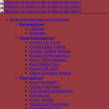
Madrass/Rammemadrass/Overmadrass
Barnemadrass
Lillebjørn
Storebjørn
Skum/Naturmadrass
Comfort Lux 13 cm
Favoritt Cellex Vendbar
Dreamer Vendbar Madrass
Noviflex HR60 kaldskum
Relaxa HR60 kaldskum
Smart Deluxe Visco
Ergopur HR Visco
Athena Naturlatex Vendbar
Fjær-madrass
Smart Plus Bonell
Favorit Quilt Bonell
Doris Bonell Springmadrass
Snow Pocket
Pocket Vendbar
Smart Empir Sone Pocket
Smart Delight Pocket