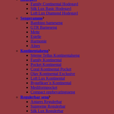
Family Continental Hodegavl
Silk Lux Basic Hodegavl
Loft Lux Diamond Hodegavl
Sengeramme
Bambino barneseng
GTR Barneseng
Mette
Estelle
Harmonie
Alnes
Kontinentalseng
Stjerne Tellus Kontinentalseng
Family Kontinental
Pocket Kontinental
Coral Kontinental Pocket
Olav Kontinental Exclusive
Loft Lux Kontinental
Ryggfikser`n Kontinental
Mediformpocket
Compact oppbevaringsseng
Regulerbar seng
Antares Regulerbar
Supreeme Regulerbar
Silk Lux Regulerbar