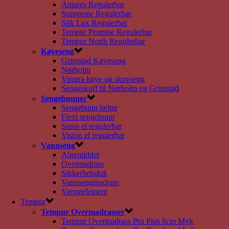
Antares Regulerbar
Supreeme Regulerbar
Silk Lux Regulerbar
Tempur Promise Regulerbar
Tempur North Regulerbar
Køyeseng
Grimstad Køyeseng
Nørholm
Vinstra køye og skuvseng
Sengeskuff til Nørholm og Grimstad
Sengebunner
Sengebunn heltre
Flexi sengebunn
Sinus el regulerbar
Vision el regulerbar
Vannseng
Algemiddel
Overmadrass
Sikkerhetsduk
Vannsengmadrass
Varmeelement
Tempur
Tempur Overmadrasser
Tempur Overmadrass Pro Plus 8cm Myk