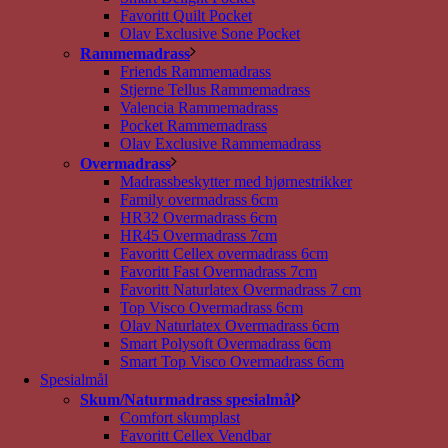
Favoritt Quilt Pocket
Olav Exclusive Sone Pocket
Rammemadrass
Friends Rammemadrass
Stjerne Tellus Rammemadrass
Valencia Rammemadrass
Pocket Rammemadrass
Olav Exclusive Rammemadrass
Overmadrass
Madrassbeskytter med hjørnestrikker
Family overmadrass 6cm
HR32 Overmadrass 6cm
HR45 Overmadrass 7cm
Favoritt Cellex overmadrass 6cm
Favoritt Fast Overmadrass 7cm
Favoritt Naturlatex Overmadrass 7 cm
Top Visco Overmadrass 6cm
Olav Naturlatex Overmadrass 6cm
Smart Polysoft Overmadrass 6cm
Smart Top Visco Overmadrass 6cm
Spesialmål
Skum/Naturmadrass spesialmål
Comfort skumplast
Favoritt Cellex Vendbar