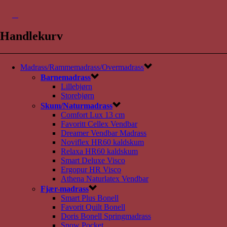
0
Handlekurv
Madrass/Rammemadrass/Overmadrass
Barnemadrass
Lillebjørn
Storebjørn
Skum/Naturmadrass
Comfort Lux 13 cm
Favoritt Cellex Vendbar
Dreamer Vendbar Madrass
Noviflex HR60 kaldskum
Relaxa HR60 kaldskum
Smart Deluxe Visco
Ergopur HR Visco
Athena Naturlatex Vendbar
Fjær-madrass
Smart Plus Bonell
Favorit Quilt Bonell
Doris Bonell Springmadrass
Snow Pocket