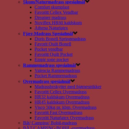
Skum/Naturmadrass spesialmål
Comfort skumplast
Favoritt Cellex Vendbar
Dreamer madrass
Noviflex HR60 kaldskum
Athena Naturlatex
Fjær-Madrass Spesialmål
Doris Bonell Springmadrass
Favorit Quilt Bonell
Pocket vendbar
Favoritt Quilt Pocket
Empir sone pocket
Rammemadrass spesialmål
Valencia Rammemadrass
Pocket Rammemadrass
Overmadrass spesialmål
Madrassbeskytter med hjørnestrikker
Favoritt Cellex Overmadrass
HR32 kaldskum Overmadrass
HR45 kaldskum Overmadrass
Visco 50kg pr. kbm. Overmadrass
Favoritt Fast Overmadrass
Favoritt Naturlatex Overmadrass
Båt/ Camping/ Bobil-madrass
BÅT/CAMPING/BOBIL-overmadrass