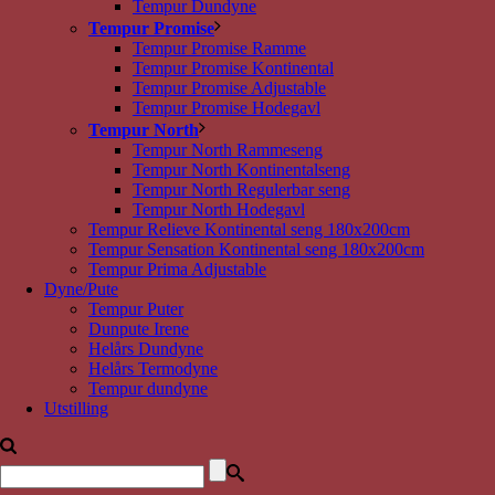
Tempur Dundyne
Tempur Promise
Tempur Promise Ramme
Tempur Promise Kontinental
Tempur Promise Adjustable
Tempur Promise Hodegavl
Tempur North
Tempur North Rammeseng
Tempur North Kontinentalseng
Tempur North Regulerbar seng
Tempur North Hodegavl
Tempur Relieve Kontinental seng 180x200cm
Tempur Sensation Kontinental seng 180x200cm
Tempur Prima Adjustable
Dyne/Pute
Tempur Puter
Dunpute Irene
Helårs Dundyne
Helårs Termodyne
Tempur dundyne
Utstilling