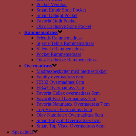
Pocket Vendbar
Smart Empir Sone Pocket
Smart Delight Pocket
Favoritt Quilt Pocket
Olav Exclusive Sone Pocket
Rammemadrass
Friends Rammemadrass
Stjerne Tellus Rammemadrass
Valencia Rammemadrass
Pocket Rammemadrass
Olav Exclusive Rammemadrass
Overmadrass
Madrassbeskytter med hjørnestrikker
Family overmadrass 6cm
HR32 Overmadrass 6cm
HR45 Overmadrass 7cm
Favoritt Cellex overmadrass 6cm
Favoritt Fast Overmadrass 7cm
Favoritt Naturlatex Overmadrass 7 cm
Top Visco Overmadrass 6cm
Olav Naturlatex Overmadrass 6cm
Smart Polysoft Overmadrass 6cm
Smart Top Visco Overmadrass 6cm
Spesialmål