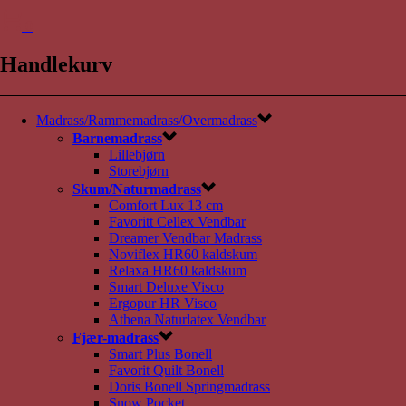
0
Handlekurv
Madrass/Rammemadrass/Overmadrass
Barnemadrass
Lillebjørn
Storebjørn
Skum/Naturmadrass
Comfort Lux 13 cm
Favoritt Cellex Vendbar
Dreamer Vendbar Madrass
Noviflex HR60 kaldskum
Relaxa HR60 kaldskum
Smart Deluxe Visco
Ergopur HR Visco
Athena Naturlatex Vendbar
Fjær-madrass
Smart Plus Bonell
Favorit Quilt Bonell
Doris Bonell Springmadrass
Snow Pocket