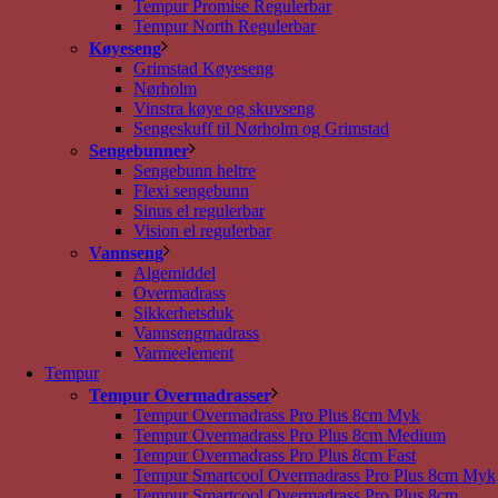
Tempur Promise Regulerbar
Tempur North Regulerbar
Køyeseng
Grimstad Køyeseng
Nørholm
Vinstra køye og skuvseng
Sengeskuff til Nørholm og Grimstad
Sengebunner
Sengebunn heltre
Flexi sengebunn
Sinus el regulerbar
Vision el regulerbar
Vannseng
Algemiddel
Overmadrass
Sikkerhetsduk
Vannsengmadrass
Varmeelement
Tempur
Tempur Overmadrasser
Tempur Overmadrass Pro Plus 8cm Myk
Tempur Overmadrass Pro Plus 8cm Medium
Tempur Overmadrass Pro Plus 8cm Fast
Tempur Smartcool Overmadrass Pro Plus 8cm Myk
Tempur Smartcool Overmadrass Pro Plus 8cm