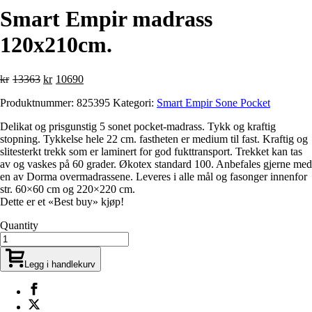
Smart Empir madrass
120x210cm.
Opprinnelig
Nåværende
kr
13363
kr
10690
pris
pris
Produktnummer:
825395
Kategori:
Smart Empir Sone Pocket
var:
er:
kr13363.
kr10690.
Delikat og prisgunstig 5 sonet pocket-madrass. Tykk og kraftig
stopning. Tykkelse hele 22 cm. fastheten er medium til fast. Kraftig og
slitesterkt trekk som er laminert for god fukttransport. Trekket kan tas
av og vaskes på 60 grader. Økotex standard 100. Anbefales gjerne med
en av Dorma overmadrassene. Leveres i alle mål og fasonger innenfor
str. 60×60 cm og 220×220 cm.
Dette er et «Best buy» kjøp!
Quantity
Legg i handlekurv