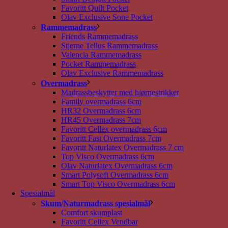
Favoritt Quilt Pocket
Olav Exclusive Sone Pocket
Rammemadrass
Friends Rammemadrass
Stjerne Tellus Rammemadrass
Valencia Rammemadrass
Pocket Rammemadrass
Olav Exclusive Rammemadrass
Overmadrass
Madrassbeskytter med hjørnestrikker
Family overmadrass 6cm
HR32 Overmadrass 6cm
HR45 Overmadrass 7cm
Favoritt Cellex overmadrass 6cm
Favoritt Fast Overmadrass 7cm
Favoritt Naturlatex Overmadrass 7 cm
Top Visco Overmadrass 6cm
Olav Naturlatex Overmadrass 6cm
Smart Polysoft Overmadrass 6cm
Smart Top Visco Overmadrass 6cm
Spesialmål
Skum/Naturmadrass spesialmål
Comfort skumplast
Favoritt Cellex Vendbar