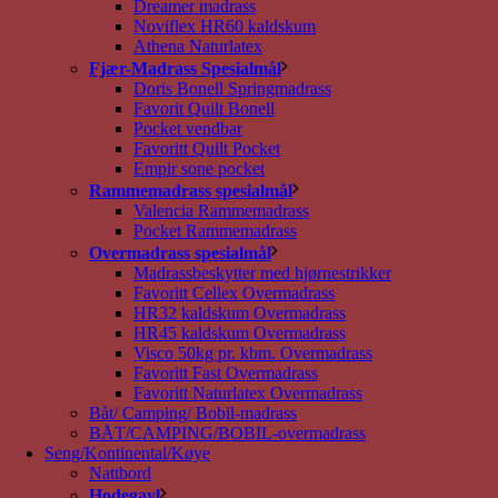
Dreamer madrass
Noviflex HR60 kaldskum
Athena Naturlatex
Fjær-Madrass Spesialmål
Doris Bonell Springmadrass
Favorit Quilt Bonell
Pocket vendbar
Favoritt Quilt Pocket
Empir sone pocket
Rammemadrass spesialmål
Valencia Rammemadrass
Pocket Rammemadrass
Overmadrass spesialmål
Madrassbeskytter med hjørnestrikker
Favoritt Cellex Overmadrass
HR32 kaldskum Overmadrass
HR45 kaldskum Overmadrass
Visco 50kg pr. kbm. Overmadrass
Favoritt Fast Overmadrass
Favoritt Naturlatex Overmadrass
Båt/ Camping/ Bobil-madrass
BÅT/CAMPING/BOBIL-overmadrass
Seng/Kontinental/Køye
Nattbord
Hodegavl