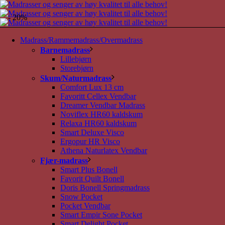
- 20%
Madrass/Rammemadrass/Overmadrass
Barnemadrass
Lillebjørn
Storebjørn
Skum/Naturmadrass
Comfort Lux 13 cm
Favoritt Cellex Vendbar
Dreamer Vendbar Madrass
Noviflex HR60 kaldskum
Relaxa HR60 kaldskum
Smart Deluxe Visco
Ergopur HR Visco
Athena Naturlatex Vendbar
Fjær-madrass
Smart Plus Bonell
Favorit Quilt Bonell
Doris Bonell Springmadrass
Snow Pocket
Pocket Vendbar
Smart Empir Sone Pocket
Smart Delight Pocket