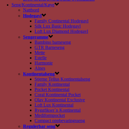
Seng/Kontinental/Køye
Nattbord
Hodegavl
Family Continental Hodegavl
Silk Lux Basic Hodegavl
Loft Lux Diamond Hodegavl
Sengeramme
Bambino barneseng
GTR Barneseng
Mette
Estelle
Harmonie
Alnes
Kontinentalseng
Stjerne Tellus Kontinentalseng
Family Kontinental
Pocket Kontinental
Coral Kontinental Pocket
Olav Kontinental Exclusive
Loft Lux Kontinental
Ryggfikser`n Kontinental
Mediformpocket
Compact oppbevaringsseng
Regulerbar seng