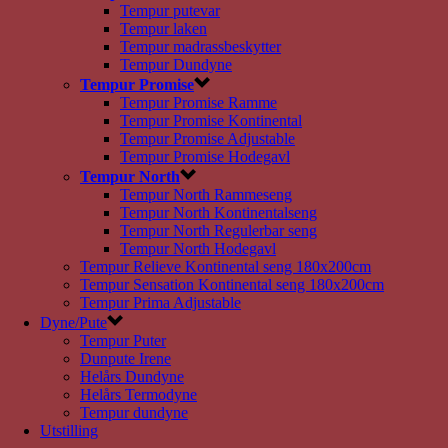
Tempur putevar
Tempur laken
Tempur madrassbeskytter
Tempur Dundyne
Tempur Promise
Tempur Promise Ramme
Tempur Promise Kontinental
Tempur Promise Adjustable
Tempur Promise Hodegavl
Tempur North
Tempur North Rammeseng
Tempur North Kontinentalseng
Tempur North Regulerbar seng
Tempur North Hodegavl
Tempur Relieve Kontinental seng 180x200cm
Tempur Sensation Kontinental seng 180x200cm
Tempur Prima Adjustable
Dyne/Pute
Tempur Puter
Dunpute Irene
Helårs Dundyne
Helårs Termodyne
Tempur dundyne
Utstilling