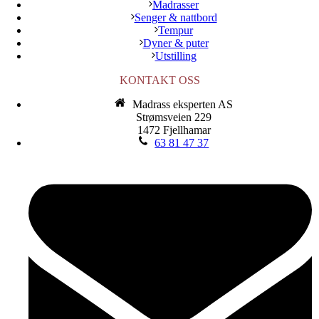
Madrasser
Senger & nattbord
Tempur
Dyner & puter
Utstilling
KONTAKT OSS
Madrass eksperten AS
Strømsveien 229
1472 Fjellhamar
63 81 47 37