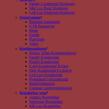
Family Continental Hodegavl
Silk Lux Basic Hodegavl
Loft Lux Diamond Hodegavl
Sengeramme
Bambino barneseng
GTR Barneseng
Mette
Estelle
Harmonie
Alnes
Kontinentalseng
Stjerne Tellus Kontinentalseng
Family Kontinental
Pocket Kontinental
Coral Kontinental Pocket
Olav Kontinental Exclusive
Loft Lux Kontinental
Ryggfikser`n Kontinental
Mediformpocket
Compact oppbevaringsseng
Regulerbar seng
Antares Regulerbar
Supreeme Regulerbar
Silk Lux Regulerbar