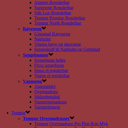
Antares Regulerbar
Supreeme Regulerbar
Silk Lux Regulerbar
Tempur Promise Regulerbar
Tempur North Regulerbar
Køyeseng
Grimstad Køyeseng
Nørholm
Vinstra køye og skuvseng
Sengeskuff til Nørholm og Grimstad
Sengebunner
Sengebunn heltre
Flexi sengebunn
Sinus el regulerbar
Vision el regulerbar
Vannseng
Algemiddel
Overmadrass
Sikkerhetsduk
Vannsengmadrass
Varmeelement
Tempur
Tempur Overmadrasser
Tempur Overmadrass Pro Plus 8cm Myk