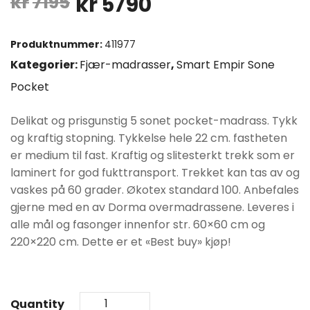
Opprinnelig
Nåværende
kr
7195
kr
5790
pris
pris
Produktnummer:
411977
var:
er:
Kategorier:
Fjær-madrasser
,
Smart Empir Sone
Pocket
kr7195.
kr5790.
Delikat og prisgunstig 5 sonet pocket-madrass. Tykk
og kraftig stopning. Tykkelse hele 22 cm. fastheten
er medium til fast. Kraftig og slitesterkt trekk som er
laminert for god fukttransport. Trekket kan tas av og
vaskes på 60 grader. Økotex standard 100. Anbefales
gjerne med en av Dorma overmadrassene. Leveres i
alle mål og fasonger innenfor str. 60×60 cm og
220×220 cm. Dette er et «Best buy» kjøp!
Quantity