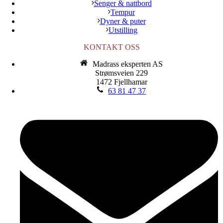
Senger & nattbord
Tempur
Dyner & puter
Utstilling
KONTAKT OSS
Madrass eksperten AS
Strømsveien 229
1472 Fjellhamar
63 81 47 37