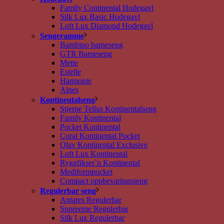
Family Continental Hodegavl
Silk Lux Basic Hodegavl
Loft Lux Diamond Hodegavl
Sengeramme
Bambino barneseng
GTR Barneseng
Mette
Estelle
Harmonie
Alnes
Kontinentalseng
Stjerne Tellus Kontinentalseng
Family Kontinental
Pocket Kontinental
Coral Kontinental Pocket
Olav Kontinental Exclusive
Loft Lux Kontinental
Ryggfikser`n Kontinental
Mediformpocket
Compact oppbevaringsseng
Regulerbar seng
Antares Regulerbar
Supreeme Regulerbar
Silk Lux Regulerbar