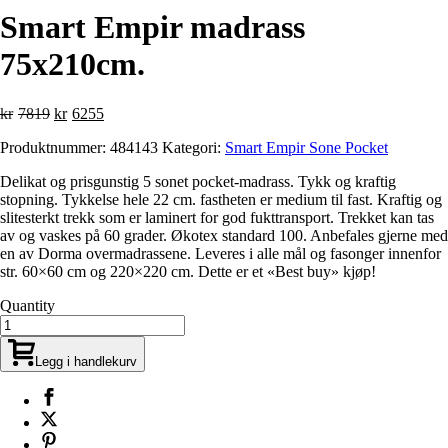
Smart Empir madrass
75x210cm.
Opprinnelig
Nåværende
kr
7819
kr
6255
pris
pris
Produktnummer:
484143
Kategori:
Smart Empir Sone Pocket
var:
er:
kr7819.
kr6255.
Delikat og prisgunstig 5 sonet pocket-madrass. Tykk og kraftig
stopning. Tykkelse hele 22 cm. fastheten er medium til fast. Kraftig og
slitesterkt trekk som er laminert for god fukttransport. Trekket kan tas
av og vaskes på 60 grader. Økotex standard 100. Anbefales gjerne med
en av Dorma overmadrassene. Leveres i alle mål og fasonger innenfor
str. 60×60 cm og 220×220 cm. Dette er et «Best buy» kjøp!
Quantity
Legg i handlekurv