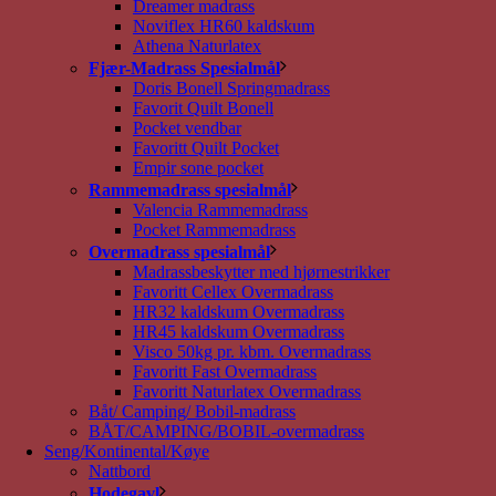
Dreamer madrass
Noviflex HR60 kaldskum
Athena Naturlatex
Fjær-Madrass Spesialmål
Doris Bonell Springmadrass
Favorit Quilt Bonell
Pocket vendbar
Favoritt Quilt Pocket
Empir sone pocket
Rammemadrass spesialmål
Valencia Rammemadrass
Pocket Rammemadrass
Overmadrass spesialmål
Madrassbeskytter med hjørnestrikker
Favoritt Cellex Overmadrass
HR32 kaldskum Overmadrass
HR45 kaldskum Overmadrass
Visco 50kg pr. kbm. Overmadrass
Favoritt Fast Overmadrass
Favoritt Naturlatex Overmadrass
Båt/ Camping/ Bobil-madrass
BÅT/CAMPING/BOBIL-overmadrass
Seng/Kontinental/Køye
Nattbord
Hodegavl