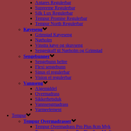
Antares Regulerbar
Supreeme Regulerbar
Silk Lux Regulerbar
Tempur Promise Regulerbar
Tempur North Regulerbar
Køyeseng
Grimstad Køyeseng
Nørholm
Vinstra køye og skuvseng
Sengeskuff til Nørholm og Grimstad
Sengebunner
Sengebunn heltre
Flexi sengebunn
Sinus el regulerbar
Vision el regulerbar
Vannseng
Algemiddel
Overmadrass
Sikkerhetsduk
Vannsengmadrass
Varmeelement
Tempur
Tempur Overmadrasser
Tempur Overmadrass Pro Plus 8cm Myk