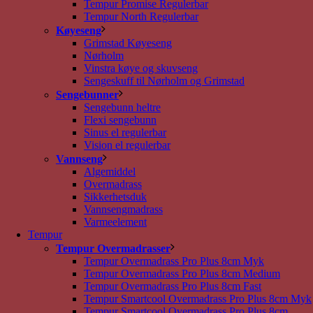
Tempur Promise Regulerbar
Tempur North Regulerbar
Køyeseng
Grimstad Køyeseng
Nørholm
Vinstra køye og skuvseng
Sengeskuff til Nørholm og Grimstad
Sengebunner
Sengebunn heltre
Flexi sengebunn
Sinus el regulerbar
Vision el regulerbar
Vannseng
Algemiddel
Overmadrass
Sikkerhetsduk
Vannsengmadrass
Varmeelement
Tempur
Tempur Overmadrasser
Tempur Overmadrass Pro Plus 8cm Myk
Tempur Overmadrass Pro Plus 8cm Medium
Tempur Overmadrass Pro Plus 8cm Fast
Tempur Smartcool Overmadrass Pro Plus 8cm Myk
Tempur Smartcool Overmadrass Pro Plus 8cm