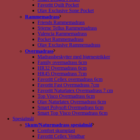
Favoritt Quilt Pocket
Olav Exclusive Sone Pocket
Rammemadrass
Friends Rammemadrass
Stjerne Tellus Rammemadrass
Valencia Rammemadrass
Pocket Rammemadrass
Olav Exclusive Rammemadrass
Overmadrass
Madrassbeskytter med hjørnestrikker
Family overmadrass 6cm
HR32 Overmadrass 6cm
HR45 Overmadrass 7cm
Favoritt Cellex overmadrass 6cm
Favoritt Fast Overmadrass 7cm
Favoritt Naturlatex Overmadrass 7 cm
Top Visco Overmadrass 6cm
Olav Naturlatex Overmadrass 6cm
Smart Polysoft Overmadrass 6cm
Smart Top Visco Overmadrass 6cm
Spesialmål
Skum/Naturmadrass spesialmål
Comfort skumplast
Favoritt Cellex Vendbar