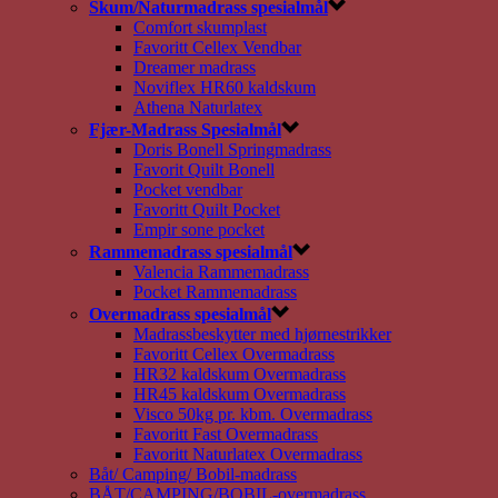
Skum/Naturmadrass spesialmål
Comfort skumplast
Favoritt Cellex Vendbar
Dreamer madrass
Noviflex HR60 kaldskum
Athena Naturlatex
Fjær-Madrass Spesialmål
Doris Bonell Springmadrass
Favorit Quilt Bonell
Pocket vendbar
Favoritt Quilt Pocket
Empir sone pocket
Rammemadrass spesialmål
Valencia Rammemadrass
Pocket Rammemadrass
Overmadrass spesialmål
Madrassbeskytter med hjørnestrikker
Favoritt Cellex Overmadrass
HR32 kaldskum Overmadrass
HR45 kaldskum Overmadrass
Visco 50kg pr. kbm. Overmadrass
Favoritt Fast Overmadrass
Favoritt Naturlatex Overmadrass
Båt/ Camping/ Bobil-madrass
BÅT/CAMPING/BOBIL-overmadrass