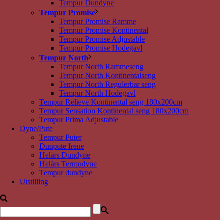
Tempur Dundyne
Tempur Promise
Tempur Promise Ramme
Tempur Promise Kontinental
Tempur Promise Adjustable
Tempur Promise Hodegavl
Tempur North
Tempur North Rammeseng
Tempur North Kontinentalseng
Tempur North Regulerbar seng
Tempur North Hodegavl
Tempur Relieve Kontinental seng 180x200cm
Tempur Sensation Kontinental seng 180x200cm
Tempur Prima Adjustable
Dyne/Pute
Tempur Puter
Dunpute Irene
Helårs Dundyne
Helårs Termodyne
Tempur dundyne
Utstilling