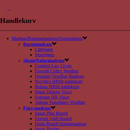
0
Handlekurv
Madrass/Rammemadrass/Overmadrass
Barnemadrass
Lillebjørn
Storebjørn
Skum/Naturmadrass
Comfort Lux 13 cm
Favoritt Cellex Vendbar
Dreamer Vendbar Madrass
Noviflex HR60 kaldskum
Relaxa HR60 kaldskum
Smart Deluxe Visco
Ergopur HR Visco
Athena Naturlatex Vendbar
Fjær-madrass
Smart Plus Bonell
Favorit Quilt Bonell
Doris Bonell Springmadrass
Snow Pocket