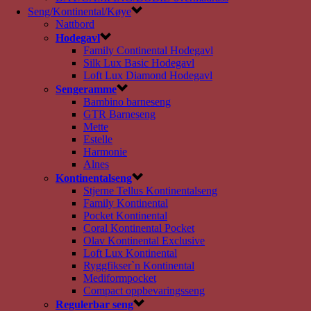
Seng/Kontinental/Køye
Nattbord
Hodegavl
Family Continental Hodegavl
Silk Lux Basic Hodegavl
Loft Lux Diamond Hodegavl
Sengeramme
Bambino barneseng
GTR Barneseng
Mette
Estelle
Harmonie
Alnes
Kontinentalseng
Stjerne Tellus Kontinentalseng
Family Kontinental
Pocket Kontinental
Coral Kontinental Pocket
Olav Kontinental Exclusive
Loft Lux Kontinental
Ryggfikser`n Kontinental
Mediformpocket
Compact oppbevaringsseng
Regulerbar seng