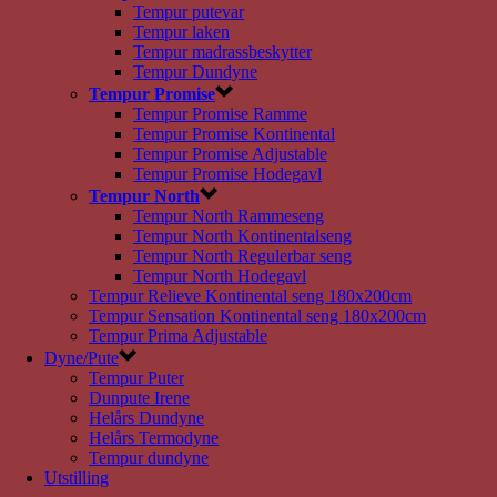
Tempur putevar
Tempur laken
Tempur madrassbeskytter
Tempur Dundyne
Tempur Promise
Tempur Promise Ramme
Tempur Promise Kontinental
Tempur Promise Adjustable
Tempur Promise Hodegavl
Tempur North
Tempur North Rammeseng
Tempur North Kontinentalseng
Tempur North Regulerbar seng
Tempur North Hodegavl
Tempur Relieve Kontinental seng 180x200cm
Tempur Sensation Kontinental seng 180x200cm
Tempur Prima Adjustable
Dyne/Pute
Tempur Puter
Dunpute Irene
Helårs Dundyne
Helårs Termodyne
Tempur dundyne
Utstilling