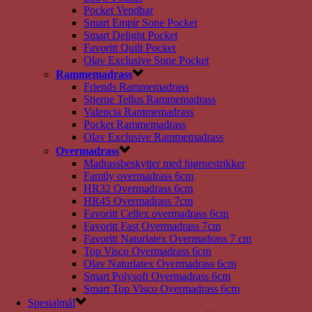
Pocket Vendbar
Smart Empir Sone Pocket
Smart Delight Pocket
Favoritt Quilt Pocket
Olav Exclusive Sone Pocket
Rammemadrass
Friends Rammemadrass
Stjerne Tellus Rammemadrass
Valencia Rammemadrass
Pocket Rammemadrass
Olav Exclusive Rammemadrass
Overmadrass
Madrassbeskytter med hjørnestrikker
Family overmadrass 6cm
HR32 Overmadrass 6cm
HR45 Overmadrass 7cm
Favoritt Cellex overmadrass 6cm
Favoritt Fast Overmadrass 7cm
Favoritt Naturlatex Overmadrass 7 cm
Top Visco Overmadrass 6cm
Olav Naturlatex Overmadrass 6cm
Smart Polysoft Overmadrass 6cm
Smart Top Visco Overmadrass 6cm
Spesialmål