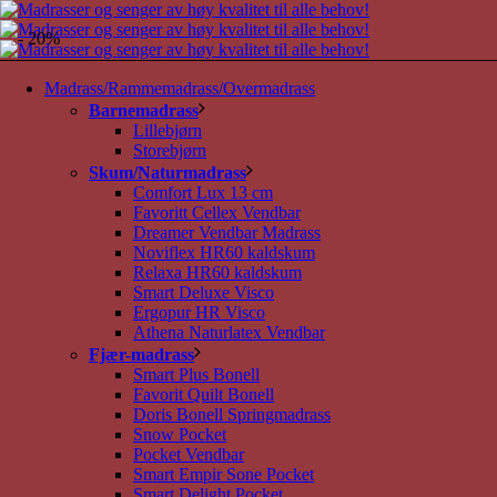
- 20%
Madrass/Rammemadrass/Overmadrass
Barnemadrass
Lillebjørn
Storebjørn
Skum/Naturmadrass
Comfort Lux 13 cm
Favoritt Cellex Vendbar
Dreamer Vendbar Madrass
Noviflex HR60 kaldskum
Relaxa HR60 kaldskum
Smart Deluxe Visco
Ergopur HR Visco
Athena Naturlatex Vendbar
Fjær-madrass
Smart Plus Bonell
Favorit Quilt Bonell
Doris Bonell Springmadrass
Snow Pocket
Pocket Vendbar
Smart Empir Sone Pocket
Smart Delight Pocket