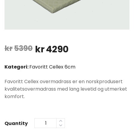
Opprinnelig
Nåværende
kr
5390
kr
4290
pris
pris
Kategori:
Favoritt Cellex 6cm
var:
er:
Favoritt Cellex overmadrass er en norskprodusert
kr5390.
kr4290.
kvalitetsovermadrass med lang levetid og utmerket
komfort.
Quantity