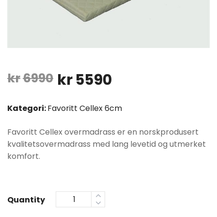
Opprinnelig
Nåværende
kr
6990
kr
5590
pris
pris
Kategori:
Favoritt Cellex 6cm
var:
er:
Favoritt Cellex overmadrass er en norskprodusert
kr6990.
kr5590.
kvalitetsovermadrass med lang levetid og utmerket
komfort.
Quantity