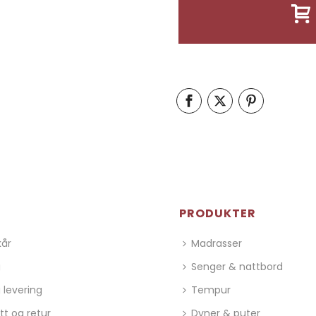
PRODUKTER
kår
Madrasser
g
Senger & nattbord
 levering
Tempur
tt og retur
Dyner & puter