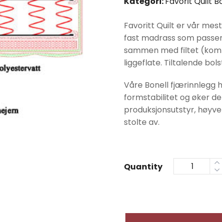
Kategori:
Favorit Quilt B
Favoritt Quilt er vår me
fast madrass som passer d
sammen med filtet (kompr
liggeflate. Tiltalende bol
Våre Bonell fjærinnlegg 
formstabilitet og øker de
produksjonsutstyr, høyver
stolte av.
Quantity