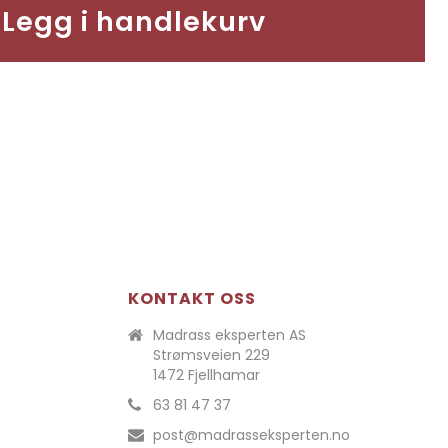
Legg i handlekurv
KONTAKT OSS
Madrass eksperten AS
Strømsveien 229
1472 Fjellhamar
63 81 47 37
post@madrasseksperten.no