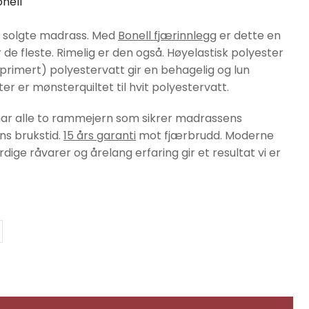
onell
st solgte madrass. Med
Bonell fjærinnlegg
er dette en
e fleste. Rimelig er den også. Høyelastisk polyester
imert) polyestervatt gir en behagelig og lun
ster er mønsterquiltet til hvit polyestervatt.
har alle to rammejern som sikrer madrassens
ns brukstid.
15 års garanti
mot fjærbrudd. Moderne
dige råvarer og årelang erfaring gir et resultat vi er