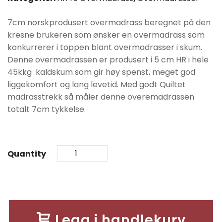
var:
er:
7cm norskprodusert overmadrass beregnet på den
kr8790.
kr7030.
kresne brukeren som ønsker en overmadrass som
konkurrerer i toppen blant overmadrasser i skum.
Denne overmadrassen er produsert i 5 cm HR i hele
45kkg kaldskum som gir høy spenst, meget god
liggekomfort og lang levetid. Med godt Quiltet
madrasstrekk så måler denne overemadrassen
totalt 7cm tykkelse.
Quantity
Legg i handlekurv