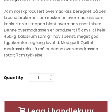
var:
er:
7cm norskprodusert overmadrass beregnet på den
kr8790.
kr7030.
kresne brukeren som ønsker en overmadrass som
konkurrerer i toppen blant overmadrasser i skum.
Denne overmadrassen er produsert i 5 cm HR i hele
45kkg kaldskum som gir høy spenst, meget god
liggekomfort og lang levetid. Med godt Quiltet
madrasstrekk så måler denne overemadrassen
totalt 7cm tykkelse.
Quantity
Legg i handlekurv