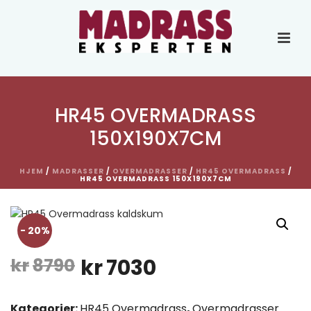
HR45 OVERMADRASS
150X190X7CM
HJEM
/
MADRASSER
/
OVERMADRASSER
/
HR45 OVERMADRASS
/
HR45 OVERMADRASS 150X190X7CM
- 20%
Opprinnelig
Nåværende
kr
8790
kr
7030
pris
pris
Kategorier:
HR45 Overmadrass
,
Overmadrasser