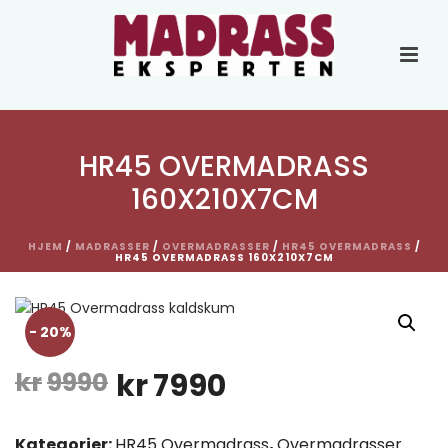
HR45 OVERMADRASS
160X210X7CM
HJEM
/
MADRASSER
/
OVERMADRASSER
/
HR45 OVERMADRASS
/
HR45 OVERMADRASS 160X210X7CM
- 20%
Opprinnelig
Nåværende
kr
9990
kr
7990
pris
pris
Kategorier:
HR45 Overmadrass
,
Overmadrasser