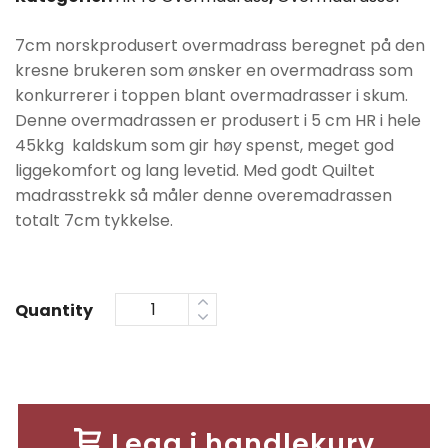
var:
er:
7cm norskprodusert overmadrass beregnet på den
kr9990.
kr7990.
kresne brukeren som ønsker en overmadrass som
konkurrerer i toppen blant overmadrasser i skum.
Denne overmadrassen er produsert i 5 cm HR i hele
45kkg kaldskum som gir høy spenst, meget god
liggekomfort og lang levetid. Med godt Quiltet
madrasstrekk så måler denne overemadrassen
totalt 7cm tykkelse.
Quantity
Legg i handlekurv