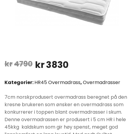
Opprinnelig
Nåværende
kr
4790
kr
3830
pris
pris
Kategorier:
HR45 Overmadrass
,
Overmadrasser
var:
er:
7cm norskprodusert overmadrass beregnet på den
kr4790.
kr3830.
kresne brukeren som ønsker en overmadrass som
konkurrerer i toppen blant overmadrasser i skum.
Denne overmadrassen er produsert i 5 cm HR i hele
45kkg kaldskum som gir høy spenst, meget god