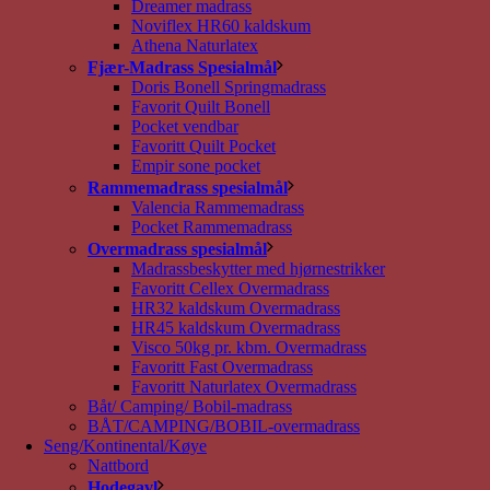
Dreamer madrass
Noviflex HR60 kaldskum
Athena Naturlatex
Fjær-Madrass Spesialmål
Doris Bonell Springmadrass
Favorit Quilt Bonell
Pocket vendbar
Favoritt Quilt Pocket
Empir sone pocket
Rammemadrass spesialmål
Valencia Rammemadrass
Pocket Rammemadrass
Overmadrass spesialmål
Madrassbeskytter med hjørnestrikker
Favoritt Cellex Overmadrass
HR32 kaldskum Overmadrass
HR45 kaldskum Overmadrass
Visco 50kg pr. kbm. Overmadrass
Favoritt Fast Overmadrass
Favoritt Naturlatex Overmadrass
Båt/ Camping/ Bobil-madrass
BÅT/CAMPING/BOBIL-overmadrass
Seng/Kontinental/Køye
Nattbord
Hodegavl