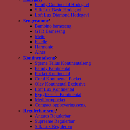
Family Continental Hodegavl
Silk Lux Basic Hodegavl
Loft Lux Diamond Hodegavl
Sengeramme
Bambino barneseng
GTR Barneseng
Mette
Estelle
Harmonie
Alnes
Kontinentalseng
Stjerne Tellus Kontinentalseng
Family Kontinental
Pocket Kontinental
Coral Kontinental Pocket
Olav Kontinental Exclusive
Loft Lux Kontinental
Ryggfikser`n Kontinental
Mediformpocket
Compact oppbevaringsseng
Regulerbar seng
Antares Regulerbar
Supreeme Regulerbar
Silk Lux Regulerbar