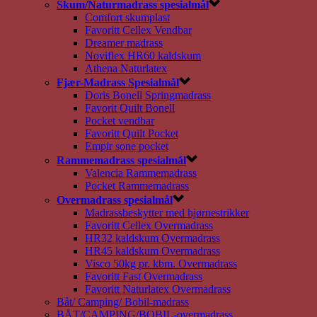
Skum/Naturmadrass spesialmål
Comfort skumplast
Favoritt Cellex Vendbar
Dreamer madrass
Noviflex HR60 kaldskum
Athena Naturlatex
Fjær-Madrass Spesialmål
Doris Bonell Springmadrass
Favorit Quilt Bonell
Pocket vendbar
Favoritt Quilt Pocket
Empir sone pocket
Rammemadrass spesialmål
Valencia Rammemadrass
Pocket Rammemadrass
Overmadrass spesialmål
Madrassbeskytter med hjørnestrikker
Favoritt Cellex Overmadrass
HR32 kaldskum Overmadrass
HR45 kaldskum Overmadrass
Visco 50kg pr. kbm. Overmadrass
Favoritt Fast Overmadrass
Favoritt Naturlatex Overmadrass
Båt/ Camping/ Bobil-madrass
BÅT/CAMPING/BOBIL-overmadrass