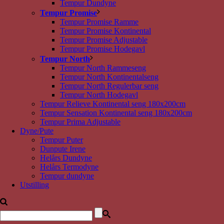
Tempur Dundyne
Tempur Promise
Tempur Promise Ramme
Tempur Promise Kontinental
Tempur Promise Adjustable
Tempur Promise Hodegavl
Tempur North
Tempur North Rammeseng
Tempur North Kontinentalseng
Tempur North Regulerbar seng
Tempur North Hodegavl
Tempur Relieve Kontinental seng 180x200cm
Tempur Sensation Kontinental seng 180x200cm
Tempur Prima Adjustable
Dyne/Pute
Tempur Puter
Dunpute Irene
Helårs Dundyne
Helårs Termodyne
Tempur dundyne
Utstilling