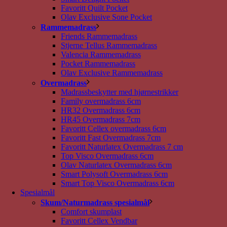
Favoritt Quilt Pocket
Olav Exclusive Sone Pocket
Rammemadrass
Friends Rammemadrass
Stjerne Tellus Rammemadrass
Valencia Rammemadrass
Pocket Rammemadrass
Olav Exclusive Rammemadrass
Overmadrass
Madrassbeskytter med hjørnestrikker
Family overmadrass 6cm
HR32 Overmadrass 6cm
HR45 Overmadrass 7cm
Favoritt Cellex overmadrass 6cm
Favoritt Fast Overmadrass 7cm
Favoritt Naturlatex Overmadrass 7 cm
Top Visco Overmadrass 6cm
Olav Naturlatex Overmadrass 6cm
Smart Polysoft Overmadrass 6cm
Smart Top Visco Overmadrass 6cm
Spesialmål
Skum/Naturmadrass spesialmål
Comfort skumplast
Favoritt Cellex Vendbar