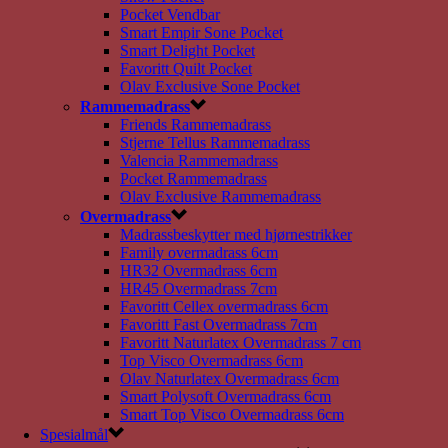
Pocket Vendbar
Smart Empir Sone Pocket
Smart Delight Pocket
Favoritt Quilt Pocket
Olav Exclusive Sone Pocket
Rammemadrass
Friends Rammemadrass
Stjerne Tellus Rammemadrass
Valencia Rammemadrass
Pocket Rammemadrass
Olav Exclusive Rammemadrass
Overmadrass
Madrassbeskytter med hjørnestrikker
Family overmadrass 6cm
HR32 Overmadrass 6cm
HR45 Overmadrass 7cm
Favoritt Cellex overmadrass 6cm
Favoritt Fast Overmadrass 7cm
Favoritt Naturlatex Overmadrass 7 cm
Top Visco Overmadrass 6cm
Olav Naturlatex Overmadrass 6cm
Smart Polysoft Overmadrass 6cm
Smart Top Visco Overmadrass 6cm
Spesialmål