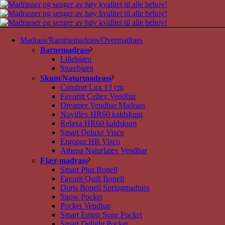
Madrass/Rammemadrass/Overmadrass
Barnemadrass
Lillebjørn
Storebjørn
Skum/Naturmadrass
Comfort Lux 13 cm
Favoritt Cellex Vendbar
Dreamer Vendbar Madrass
Noviflex HR60 kaldskum
Relaxa HR60 kaldskum
Smart Deluxe Visco
Ergopur HR Visco
Athena Naturlatex Vendbar
Fjær-madrass
Smart Plus Bonell
Favorit Quilt Bonell
Doris Bonell Springmadrass
Snow Pocket
Pocket Vendbar
Smart Empir Sone Pocket
Smart Delight Pocket