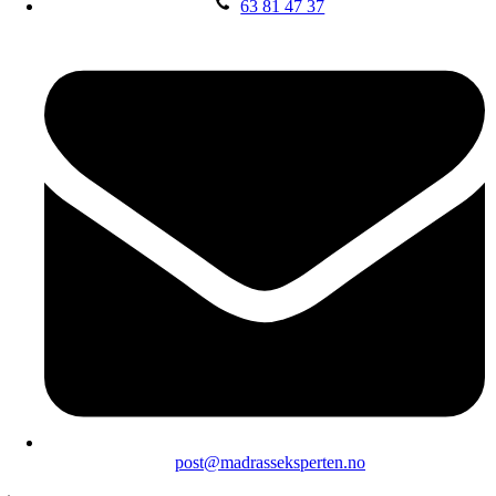
63 81 47 37
post@madrasseksperten.no