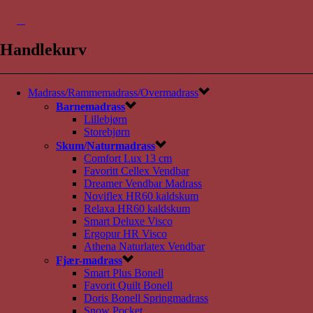
0
Handlekurv
Madrass/Rammemadrass/Overmadrass
Barnemadrass
Lillebjørn
Storebjørn
Skum/Naturmadrass
Comfort Lux 13 cm
Favoritt Cellex Vendbar
Dreamer Vendbar Madrass
Noviflex HR60 kaldskum
Relaxa HR60 kaldskum
Smart Deluxe Visco
Ergopur HR Visco
Athena Naturlatex Vendbar
Fjær-madrass
Smart Plus Bonell
Favorit Quilt Bonell
Doris Bonell Springmadrass
Snow Pocket