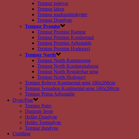
Tempur putevar
Tempur laken
Tempur madrassbeskytter
Tempur Dundyne
Tempur Promise
Tempur Promise Ramme
Tempur Promise Kontinental
Tempur Promise Adjustable
Tempur Promise Hodegavl
Tempur North
Tempur North Rammeseng
Tempur North Kontinentalseng
Tempur North Regulerbar seng
Tempur North Hodegavl
Tempur Relieve Kontinental seng 180x200cm
Tempur Sensation Kontinental seng 180x200cm
Tempur Prima Adjustable
Dyne/Pute
Tempur Puter
Dunpute Irene
Helårs Dundyne
Helårs Termodyne
Tempur dundyne
Utstilling