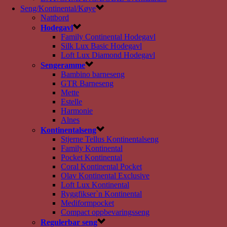
Seng/Kontinental/Køye
Nattbord
Hodegavl
Family Continental Hodegavl
Silk Lux Basic Hodegavl
Loft Lux Diamond Hodegavl
Sengeramme
Bambino barneseng
GTR Barneseng
Mette
Estelle
Harmonie
Alnes
Kontinentalseng
Stjerne Tellus Kontinentalseng
Family Kontinental
Pocket Kontinental
Coral Kontinental Pocket
Olav Kontinental Exclusive
Loft Lux Kontinental
Ryggfikser`n Kontinental
Mediformpocket
Compact oppbevaringsseng
Regulerbar seng