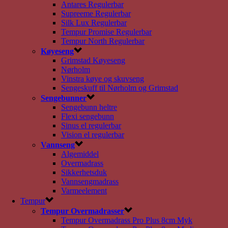
Antares Regulerbar
Supreeme Regulerbar
Silk Lux Regulerbar
Tempur Promise Regulerbar
Tempur North Regulerbar
Køyeseng
Grimstad Køyeseng
Nørholm
Vinstra køye og skuvseng
Sengeskuff til Nørholm og Grimstad
Sengebunner
Sengebunn heltre
Flexi sengebunn
Sinus el regulerbar
Vision el regulerbar
Vannseng
Algemiddel
Overmadrass
Sikkerhetsduk
Vannsengmadrass
Varmeelement
Tempur
Tempur Overmadrasser
Tempur Overmadrass Pro Plus 8cm Myk