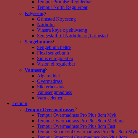
Tempur Promise Regulerbar
Tempur North Regulerbar
Køyeseng
Grimstad Køyeseng
Nørholm
Vinstra køye og skuvseng
Sengeskuff til Nørholm og Grimstad
Sengebunner
Sengebunn heltre
Flexi sengebunn
Sinus el regulerbar
Vision el regulerbar
Vannseng
Algemiddel
Overmadrass
Sikkerhetsduk
Vannsengmadrass
Varmeelement
Tempur
Tempur Overmadrasser
Tempur Overmadrass Pro Plus 8cm Myk
Tempur Overmadrass Pro Plus 8cm Medium
Tempur Overmadrass Pro Plus 8cm Fast
Tempur Smartcool Overmadrass Pro Plus 8cm Myk
Tempur Smartcool Overmadrass Pro Plus 8cm