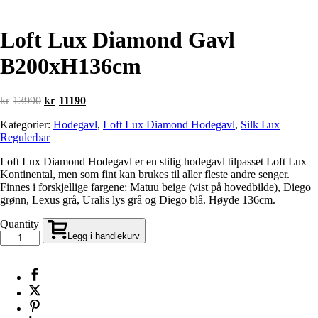
Loft Lux Diamond Gavl
B200xH136cm
Opprinnelig
Nåværende
kr
13990
kr
11190
pris
pris
Kategorier:
Hodegavl
,
Loft Lux Diamond Hodegavl
,
Silk Lux
var:
er:
Regulerbar
kr13990.
kr11190.
Loft Lux Diamond Hodegavl er en stilig hodegavl tilpasset Loft Lux
Kontinental, men som fint kan brukes til aller fleste andre senger.
Finnes i forskjellige fargene: Matuu beige (vist på hovedbilde), Diego
grønn, Lexus grå, Uralis lys grå og Diego blå. Høyde 136cm.
Quantity
Legg i handlekurv