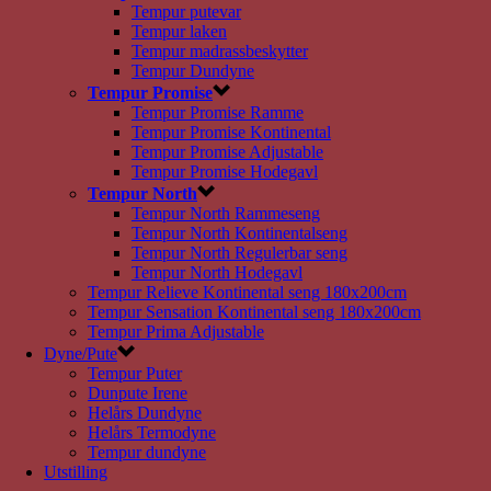
Tempur putevar
Tempur laken
Tempur madrassbeskytter
Tempur Dundyne
Tempur Promise
Tempur Promise Ramme
Tempur Promise Kontinental
Tempur Promise Adjustable
Tempur Promise Hodegavl
Tempur North
Tempur North Rammeseng
Tempur North Kontinentalseng
Tempur North Regulerbar seng
Tempur North Hodegavl
Tempur Relieve Kontinental seng 180x200cm
Tempur Sensation Kontinental seng 180x200cm
Tempur Prima Adjustable
Dyne/Pute
Tempur Puter
Dunpute Irene
Helårs Dundyne
Helårs Termodyne
Tempur dundyne
Utstilling