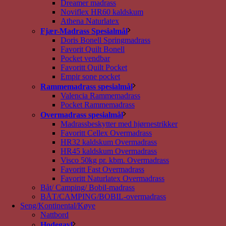
Dreamer madrass
Noviflex HR60 kaldskum
Athena Naturlatex
Fjær-Madrass Spesialmål
Doris Bonell Springmadrass
Favorit Quilt Bonell
Pocket vendbar
Favoritt Quilt Pocket
Empir sone pocket
Rammemadrass spesialmål
Valencia Rammemadrass
Pocket Rammemadrass
Overmadrass spesialmål
Madrassbeskytter med hjørnestrikker
Favoritt Cellex Overmadrass
HR32 kaldskum Overmadrass
HR45 kaldskum Overmadrass
Visco 50kg pr. kbm. Overmadrass
Favoritt Fast Overmadrass
Favoritt Naturlatex Overmadrass
Båt/ Camping/ Bobil-madrass
BÅT/CAMPING/BOBIL-overmadrass
Seng/Kontinental/Køye
Nattbord
Hodegavl