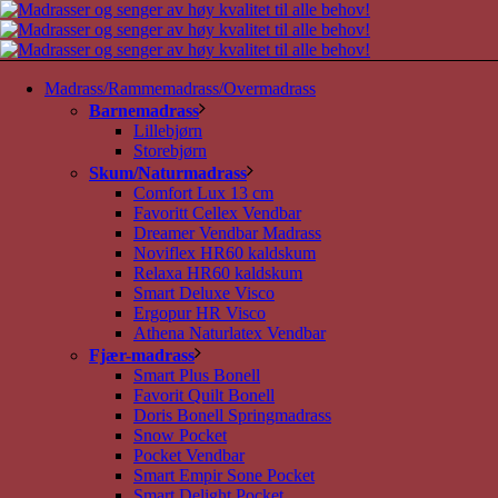
Madrass/Rammemadrass/Overmadrass
Barnemadrass
Lillebjørn
Storebjørn
Skum/Naturmadrass
Comfort Lux 13 cm
Favoritt Cellex Vendbar
Dreamer Vendbar Madrass
Noviflex HR60 kaldskum
Relaxa HR60 kaldskum
Smart Deluxe Visco
Ergopur HR Visco
Athena Naturlatex Vendbar
Fjær-madrass
Smart Plus Bonell
Favorit Quilt Bonell
Doris Bonell Springmadrass
Snow Pocket
Pocket Vendbar
Smart Empir Sone Pocket
Smart Delight Pocket