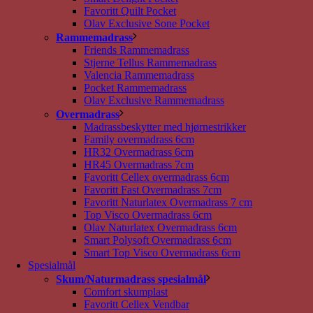
Favoritt Quilt Pocket
Olav Exclusive Sone Pocket
Rammemadrass
Friends Rammemadrass
Stjerne Tellus Rammemadrass
Valencia Rammemadrass
Pocket Rammemadrass
Olav Exclusive Rammemadrass
Overmadrass
Madrassbeskytter med hjørnestrikker
Family overmadrass 6cm
HR32 Overmadrass 6cm
HR45 Overmadrass 7cm
Favoritt Cellex overmadrass 6cm
Favoritt Fast Overmadrass 7cm
Favoritt Naturlatex Overmadrass 7 cm
Top Visco Overmadrass 6cm
Olav Naturlatex Overmadrass 6cm
Smart Polysoft Overmadrass 6cm
Smart Top Visco Overmadrass 6cm
Spesialmål
Skum/Naturmadrass spesialmål
Comfort skumplast
Favoritt Cellex Vendbar