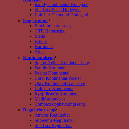
Family Continental Hodegavl
Silk Lux Basic Hodegavl
Loft Lux Diamond Hodegavl
Sengeramme
Bambino barneseng
GTR Barneseng
Mette
Estelle
Harmonie
Alnes
Kontinentalseng
Stjerne Tellus Kontinentalseng
Family Kontinental
Pocket Kontinental
Coral Kontinental Pocket
Olav Kontinental Exclusive
Loft Lux Kontinental
Ryggfikser`n Kontinental
Mediformpocket
Compact oppbevaringsseng
Regulerbar seng
Antares Regulerbar
Supreeme Regulerbar
Silk Lux Regulerbar