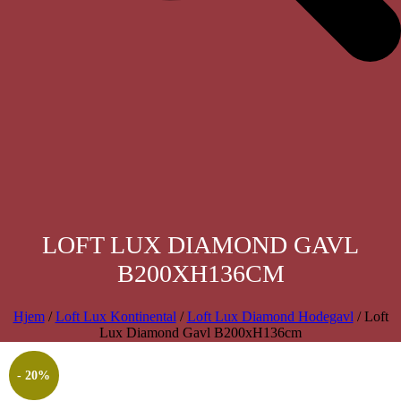
LOFT LUX DIAMOND GAVL
B200XH136CM
Hjem
/
Loft Lux Kontinental
/
Loft Lux Diamond Hodegavl
/ Loft
Lux Diamond Gavl B200xH136cm
- 20%