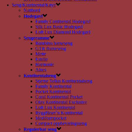
Seng/Kontinental/Køye
Nattbord
Hodegavl
Family Continental Hodegavl
Silk Lux Basic Hodegavl
Loft Lux Diamond Hodegavl
Sengeramme
Bambino barneseng
GTR Barneseng
Mette
Estelle
Harmonie
Alnes
Kontinentalseng
Stjerne Tellus Kontinentalseng
Family Kontinental
Pocket Kontinental
Coral Kontinental Pocket
Olav Kontinental Exclusive
Loft Lux Kontinental
Ryggfikser`n Kontinental
Mediformpocket
Compact oppbevaringsseng
Regulerbar seng