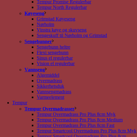
Tempur Promise Regulerbar
Tempur North Regulerbar
Køyeseng
Grimstad Køyeseng
Nørholm
Vinstra køye og skuvseng
Sengeskuff til Nørholm og Grimstad
Sengebunner
Sengebunn heltre
Flexi sengebunn
Sinus el regulerbar
Vision el regulerbar
Vannseng
Algemiddel
Overmadrass
Sikkerhetsduk
Vannsengmadrass
Varmeelement
Tempur
Tempur Overmadrasser
Tempur Overmadrass Pro Plus 8cm Myk
Tempur Overmadrass Pro Plus 8cm Medium
Tempur Overmadrass Pro Plus 8cm Fast
Tempur Smartcool Overmadrass Pro Plus 8cm Myk
Tempur Smartcool Overmadrass Pro Plus 8cm