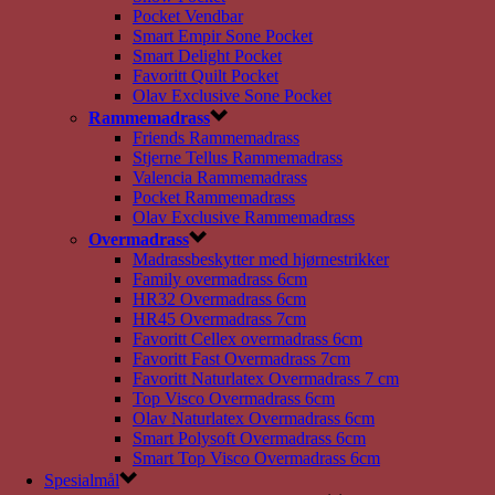
Pocket Vendbar
Smart Empir Sone Pocket
Smart Delight Pocket
Favoritt Quilt Pocket
Olav Exclusive Sone Pocket
Rammemadrass
Friends Rammemadrass
Stjerne Tellus Rammemadrass
Valencia Rammemadrass
Pocket Rammemadrass
Olav Exclusive Rammemadrass
Overmadrass
Madrassbeskytter med hjørnestrikker
Family overmadrass 6cm
HR32 Overmadrass 6cm
HR45 Overmadrass 7cm
Favoritt Cellex overmadrass 6cm
Favoritt Fast Overmadrass 7cm
Favoritt Naturlatex Overmadrass 7 cm
Top Visco Overmadrass 6cm
Olav Naturlatex Overmadrass 6cm
Smart Polysoft Overmadrass 6cm
Smart Top Visco Overmadrass 6cm
Spesialmål