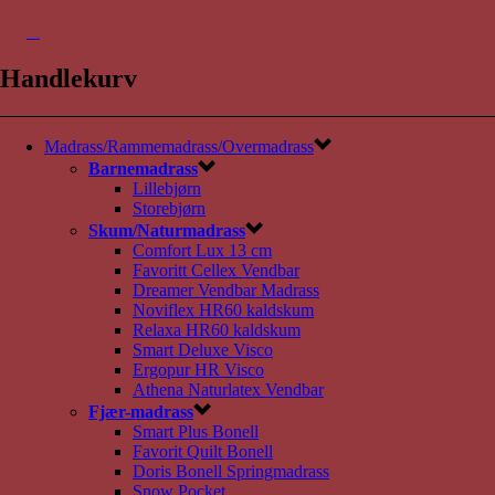
0
Handlekurv
Madrass/Rammemadrass/Overmadrass
Barnemadrass
Lillebjørn
Storebjørn
Skum/Naturmadrass
Comfort Lux 13 cm
Favoritt Cellex Vendbar
Dreamer Vendbar Madrass
Noviflex HR60 kaldskum
Relaxa HR60 kaldskum
Smart Deluxe Visco
Ergopur HR Visco
Athena Naturlatex Vendbar
Fjær-madrass
Smart Plus Bonell
Favorit Quilt Bonell
Doris Bonell Springmadrass
Snow Pocket