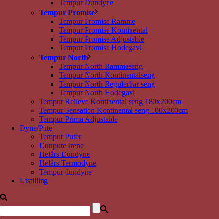
Tempur Dundyne
Tempur Promise
Tempur Promise Ramme
Tempur Promise Kontinental
Tempur Promise Adjustable
Tempur Promise Hodegavl
Tempur North
Tempur North Rammeseng
Tempur North Kontinentalseng
Tempur North Regulerbar seng
Tempur North Hodegavl
Tempur Relieve Kontinental seng 180x200cm
Tempur Sensation Kontinental seng 180x200cm
Tempur Prima Adjustable
Dyne/Pute
Tempur Puter
Dunpute Irene
Helårs Dundyne
Helårs Termodyne
Tempur dundyne
Utstilling