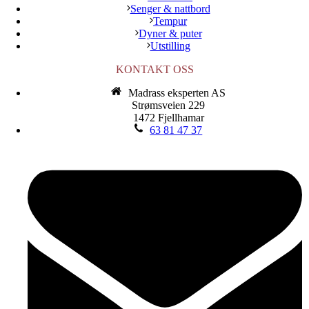
Senger & nattbord
Tempur
Dyner & puter
Utstilling
KONTAKT OSS
Madrass eksperten AS
Strømsveien 229
1472 Fjellhamar
63 81 47 37