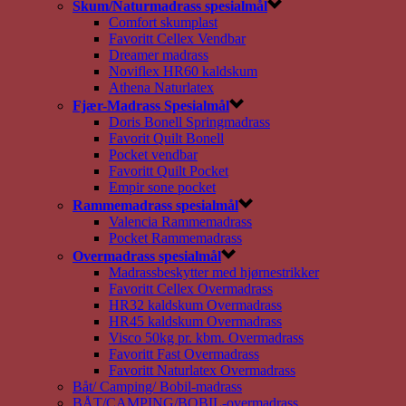
Skum/Naturmadrass spesialmål
Comfort skumplast
Favoritt Cellex Vendbar
Dreamer madrass
Noviflex HR60 kaldskum
Athena Naturlatex
Fjær-Madrass Spesialmål
Doris Bonell Springmadrass
Favorit Quilt Bonell
Pocket vendbar
Favoritt Quilt Pocket
Empir sone pocket
Rammemadrass spesialmål
Valencia Rammemadrass
Pocket Rammemadrass
Overmadrass spesialmål
Madrassbeskytter med hjørnestrikker
Favoritt Cellex Overmadrass
HR32 kaldskum Overmadrass
HR45 kaldskum Overmadrass
Visco 50kg pr. kbm. Overmadrass
Favoritt Fast Overmadrass
Favoritt Naturlatex Overmadrass
Båt/ Camping/ Bobil-madrass
BÅT/CAMPING/BOBIL-overmadrass