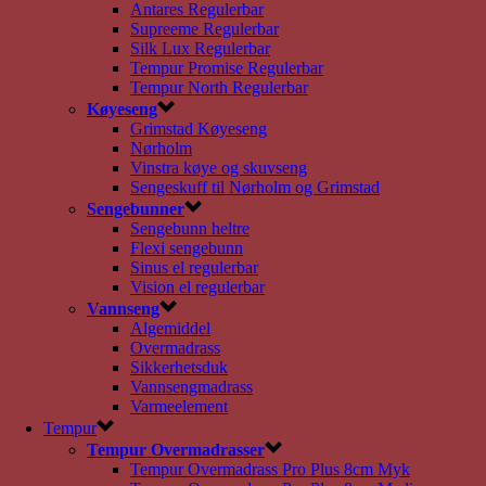
Antares Regulerbar
Supreeme Regulerbar
Silk Lux Regulerbar
Tempur Promise Regulerbar
Tempur North Regulerbar
Køyeseng
Grimstad Køyeseng
Nørholm
Vinstra køye og skuvseng
Sengeskuff til Nørholm og Grimstad
Sengebunner
Sengebunn heltre
Flexi sengebunn
Sinus el regulerbar
Vision el regulerbar
Vannseng
Algemiddel
Overmadrass
Sikkerhetsduk
Vannsengmadrass
Varmeelement
Tempur
Tempur Overmadrasser
Tempur Overmadrass Pro Plus 8cm Myk