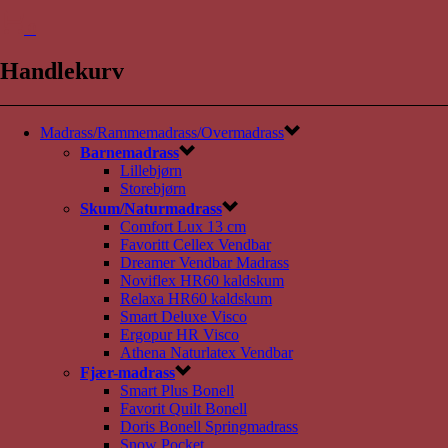
0
Handlekurv
Madrass/Rammemadrass/Overmadrass
Barnemadrass
Lillebjørn
Storebjørn
Skum/Naturmadrass
Comfort Lux 13 cm
Favoritt Cellex Vendbar
Dreamer Vendbar Madrass
Noviflex HR60 kaldskum
Relaxa HR60 kaldskum
Smart Deluxe Visco
Ergopur HR Visco
Athena Naturlatex Vendbar
Fjær-madrass
Smart Plus Bonell
Favorit Quilt Bonell
Doris Bonell Springmadrass
Snow Pocket