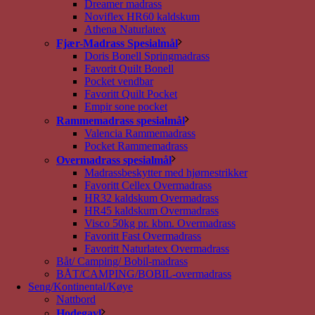
Dreamer madrass
Noviflex HR60 kaldskum
Athena Naturlatex
Fjær-Madrass Spesialmål
Doris Bonell Springmadrass
Favorit Quilt Bonell
Pocket vendbar
Favoritt Quilt Pocket
Empir sone pocket
Rammemadrass spesialmål
Valencia Rammemadrass
Pocket Rammemadrass
Overmadrass spesialmål
Madrassbeskytter med hjørnestrikker
Favoritt Cellex Overmadrass
HR32 kaldskum Overmadrass
HR45 kaldskum Overmadrass
Visco 50kg pr. kbm. Overmadrass
Favoritt Fast Overmadrass
Favoritt Naturlatex Overmadrass
Båt/ Camping/ Bobil-madrass
BÅT/CAMPING/BOBIL-overmadrass
Seng/Kontinental/Køye
Nattbord
Hodegavl