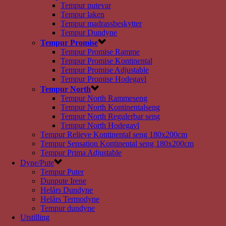
Tempur putevar
Tempur laken
Tempur madrassbeskytter
Tempur Dundyne
Tempur Promise
Tempur Promise Ramme
Tempur Promise Kontinental
Tempur Promise Adjustable
Tempur Promise Hodegavl
Tempur North
Tempur North Rammeseng
Tempur North Kontinentalseng
Tempur North Regulerbar seng
Tempur North Hodegavl
Tempur Relieve Kontinental seng 180x200cm
Tempur Sensation Kontinental seng 180x200cm
Tempur Prima Adjustable
Dyne/Pute
Tempur Puter
Dunpute Irene
Helårs Dundyne
Helårs Termodyne
Tempur dundyne
Utstilling