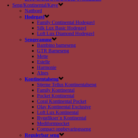
Seng/Kontinental/Køye
Nattbord
Hodegavl
Family Continental Hodegavl
Silk Lux Basic Hodegavl
Loft Lux Diamond Hodegavl
Sengeramme
Bambino barneseng
GTR Barneseng
Mette
Estelle
Harmonie
Alnes
Kontinentalseng
Stjerne Tellus Kontinentalseng
Family Kontinental
Pocket Kontinental
Coral Kontinental Pocket
Olav Kontinental Exclusive
Loft Lux Kontinental
Ryggfikser`n Kontinental
Mediformpocket
Compact oppbevaringsseng
Regulerbar seng