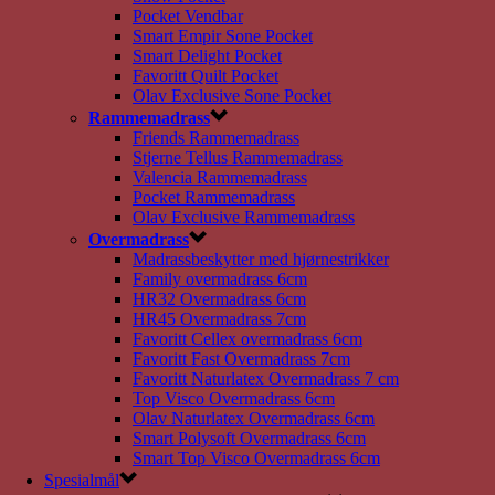
Pocket Vendbar
Smart Empir Sone Pocket
Smart Delight Pocket
Favoritt Quilt Pocket
Olav Exclusive Sone Pocket
Rammemadrass
Friends Rammemadrass
Stjerne Tellus Rammemadrass
Valencia Rammemadrass
Pocket Rammemadrass
Olav Exclusive Rammemadrass
Overmadrass
Madrassbeskytter med hjørnestrikker
Family overmadrass 6cm
HR32 Overmadrass 6cm
HR45 Overmadrass 7cm
Favoritt Cellex overmadrass 6cm
Favoritt Fast Overmadrass 7cm
Favoritt Naturlatex Overmadrass 7 cm
Top Visco Overmadrass 6cm
Olav Naturlatex Overmadrass 6cm
Smart Polysoft Overmadrass 6cm
Smart Top Visco Overmadrass 6cm
Spesialmål