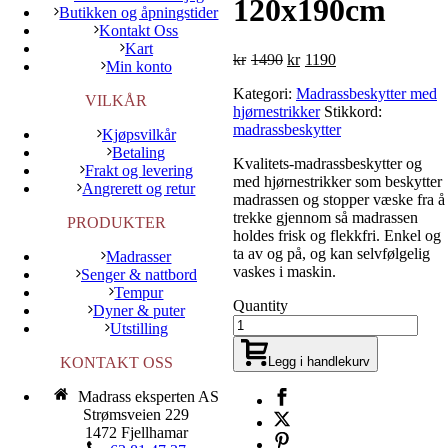
120x190cm
Butikken og åpningstider
Kontakt Oss
Kart
Opprinnelig
Nåværende
kr
1490
kr
1190
Min konto
pris
pris
Kategori:
Madrassbeskytter med
var:
er:
VILKÅR
hjørnestrikker
Stikkord:
kr1490.
kr1190.
madrassbeskytter
Kjøpsvilkår
Betaling
Kvalitets-madrassbeskytter og
Frakt og levering
med hjørnestrikker som beskytter
Angrerett og retur
madrassen og stopper væske fra å
trekke gjennom så madrassen
PRODUKTER
holdes frisk og flekkfri. Enkel og
ta av og på, og kan selvfølgelig
Madrasser
vaskes i maskin.
Senger & nattbord
Tempur
Quantity
Dyner & puter
Utstilling
Legg i handlekurv
KONTAKT OSS
Madrass eksperten AS
Strømsveien 229
1472 Fjellhamar