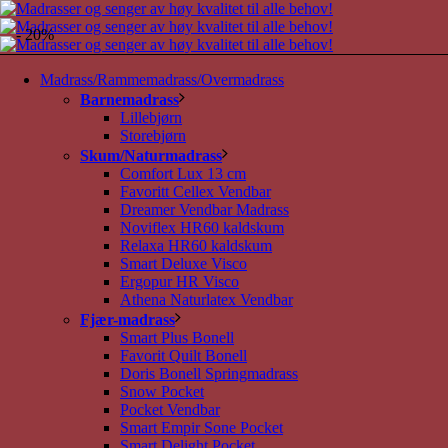
- 20%
Madrass/Rammemadrass/Overmadrass
Barnemadrass
Lillebjørn
Storebjørn
Skum/Naturmadrass
Comfort Lux 13 cm
Favoritt Cellex Vendbar
Dreamer Vendbar Madrass
Noviflex HR60 kaldskum
Relaxa HR60 kaldskum
Smart Deluxe Visco
Ergopur HR Visco
Athena Naturlatex Vendbar
Fjær-madrass
Smart Plus Bonell
Favorit Quilt Bonell
Doris Bonell Springmadrass
Snow Pocket
Pocket Vendbar
Smart Empir Sone Pocket
Smart Delight Pocket