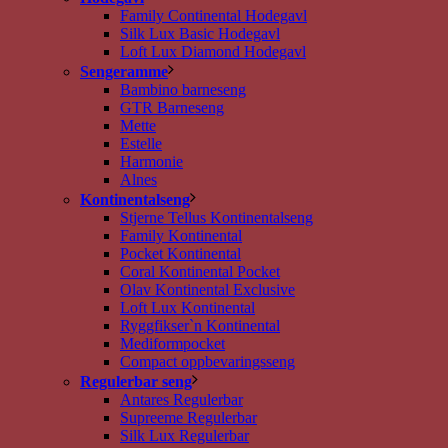
Family Continental Hodegavl
Silk Lux Basic Hodegavl
Loft Lux Diamond Hodegavl
Sengeramme
Bambino barneseng
GTR Barneseng
Mette
Estelle
Harmonie
Alnes
Kontinentalseng
Stjerne Tellus Kontinentalseng
Family Kontinental
Pocket Kontinental
Coral Kontinental Pocket
Olav Kontinental Exclusive
Loft Lux Kontinental
Ryggfikser`n Kontinental
Mediformpocket
Compact oppbevaringsseng
Regulerbar seng
Antares Regulerbar
Supreeme Regulerbar
Silk Lux Regulerbar