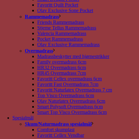
Favoritt Quilt Pocket
Olav Exclusive Sone Pocket
Rammemadrass
Friends Rammemadrass
Stjerne Tellus Rammemadrass
Valencia Rammemadrass
Pocket Rammemadrass
Olav Exclusive Rammemadrass
Overmadrass
Madrassbeskytter med hjørnestrikker
Family overmadrass 6cm
HR32 Overmadrass 6cm
HR45 Overmadrass 7cm
Favoritt Cellex overmadrass 6cm
Favoritt Fast Overmadrass 7cm
Favoritt Naturlatex Overmadrass 7 cm
Top Visco Overmadrass 6cm
Olav Naturlatex Overmadrass 6cm
Smart Polysoft Overmadrass 6cm
Smart Top Visco Overmadrass 6cm
Spesialmål
Skum/Naturmadrass spesialmål
Comfort skumplast
Favoritt Cellex Vendbar