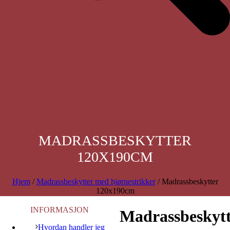
MADRASSBESKYTTER
120X190CM
Hjem
/
Madrassbeskytter med hjørnestrikker
/ Madrassbeskytter
120x190cm
INFORMASJON
Madrassbeskytt
Hvordan handler jeg