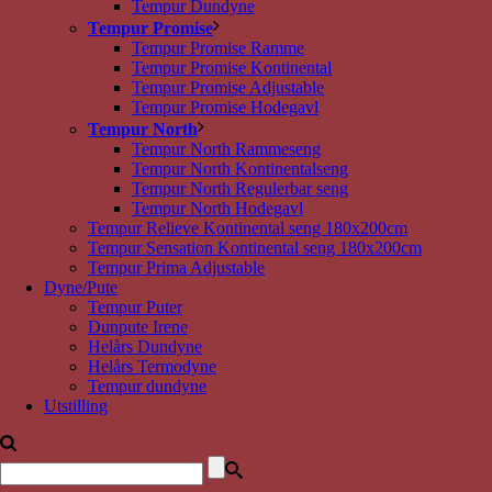
Tempur Dundyne
Tempur Promise
Tempur Promise Ramme
Tempur Promise Kontinental
Tempur Promise Adjustable
Tempur Promise Hodegavl
Tempur North
Tempur North Rammeseng
Tempur North Kontinentalseng
Tempur North Regulerbar seng
Tempur North Hodegavl
Tempur Relieve Kontinental seng 180x200cm
Tempur Sensation Kontinental seng 180x200cm
Tempur Prima Adjustable
Dyne/Pute
Tempur Puter
Dunpute Irene
Helårs Dundyne
Helårs Termodyne
Tempur dundyne
Utstilling