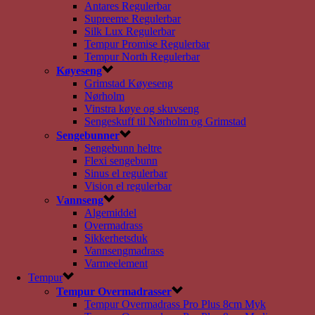
Antares Regulerbar
Supreeme Regulerbar
Silk Lux Regulerbar
Tempur Promise Regulerbar
Tempur North Regulerbar
Køyeseng
Grimstad Køyeseng
Nørholm
Vinstra køye og skuvseng
Sengeskuff til Nørholm og Grimstad
Sengebunner
Sengebunn heltre
Flexi sengebunn
Sinus el regulerbar
Vision el regulerbar
Vannseng
Algemiddel
Overmadrass
Sikkerhetsduk
Vannsengmadrass
Varmeelement
Tempur
Tempur Overmadrasser
Tempur Overmadrass Pro Plus 8cm Myk