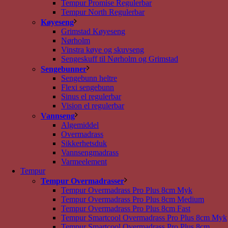
Tempur Promise Regulerbar
Tempur North Regulerbar
Køyeseng
Grimstad Køyeseng
Nørholm
Vinstra køye og skuvseng
Sengeskuff til Nørholm og Grimstad
Sengebunner
Sengebunn heltre
Flexi sengebunn
Sinus el regulerbar
Vision el regulerbar
Vannseng
Algemiddel
Overmadrass
Sikkerhetsduk
Vannsengmadrass
Varmeelement
Tempur
Tempur Overmadrasser
Tempur Overmadrass Pro Plus 8cm Myk
Tempur Overmadrass Pro Plus 8cm Medium
Tempur Overmadrass Pro Plus 8cm Fast
Tempur Smartcool Overmadrass Pro Plus 8cm Myk
Tempur Smartcool Overmadrass Pro Plus 8cm