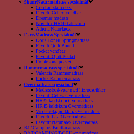
Skum/Naturmadrass spesialmål
Comfort skumplast
Favoritt Cellex Vendbar
Dreamer madrass
Noviflex HR60 kaldskum
Athena Naturlatex
Fjær-Madrass Spesialmål
Doris Bonell Springmadrass
Favorit Quilt Bonell
Pocket vendbar
Favoritt Quilt Pocket
Empir sone pocket
Rammemadrass spesialmål
Valencia Rammemadrass
Pocket Rammemadrass
Overmadrass spesialmål
Madrassbeskytter med hjørnestrikker
Favoritt Cellex Overmadrass
HR32 kaldskum Overmadrass
HR45 kaldskum Overmadrass
Visco 50kg pr. kbm. Overmadrass
Favoritt Fast Overmadrass
Favoritt Naturlatex Overmadrass
Båt/ Camping/ Bobil-madrass
BÅT/CAMPING/BOBIL-overmadrass