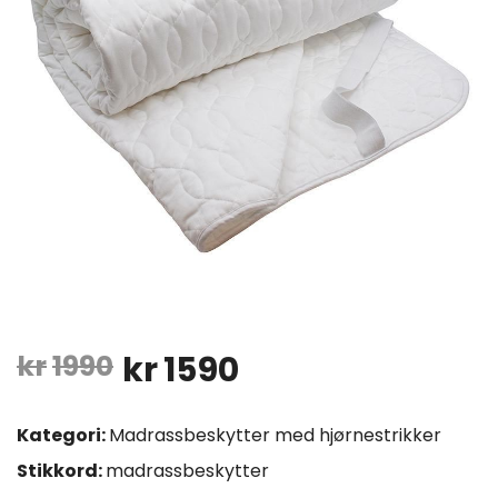
Opprinnelig
Nåværende
kr
1990
kr
1590
pris
pris
Kategori:
Madrassbeskytter med hjørnestrikker
var:
er:
Stikkord:
madrassbeskytter