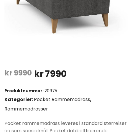
Opprinnelig
Nåværende
kr
9990
kr
7990
pris
pris
Produktnummer:
20975
var:
er:
Kategorier:
Pocket Rammemadrass
,
Rammemadrasser
kr9990.
kr7990.
Pocket rammemadrass leveres i standard størrelser
og som spesialmål. Pocket dobbeltfjærende