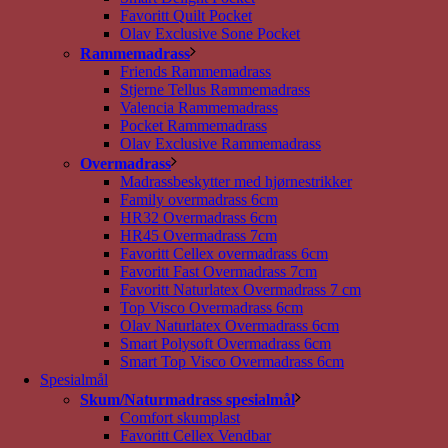
Favoritt Quilt Pocket
Olav Exclusive Sone Pocket
Rammemadrass
Friends Rammemadrass
Stjerne Tellus Rammemadrass
Valencia Rammemadrass
Pocket Rammemadrass
Olav Exclusive Rammemadrass
Overmadrass
Madrassbeskytter med hjørnestrikker
Family overmadrass 6cm
HR32 Overmadrass 6cm
HR45 Overmadrass 7cm
Favoritt Cellex overmadrass 6cm
Favoritt Fast Overmadrass 7cm
Favoritt Naturlatex Overmadrass 7 cm
Top Visco Overmadrass 6cm
Olav Naturlatex Overmadrass 6cm
Smart Polysoft Overmadrass 6cm
Smart Top Visco Overmadrass 6cm
Spesialmål
Skum/Naturmadrass spesialmål
Comfort skumplast
Favoritt Cellex Vendbar