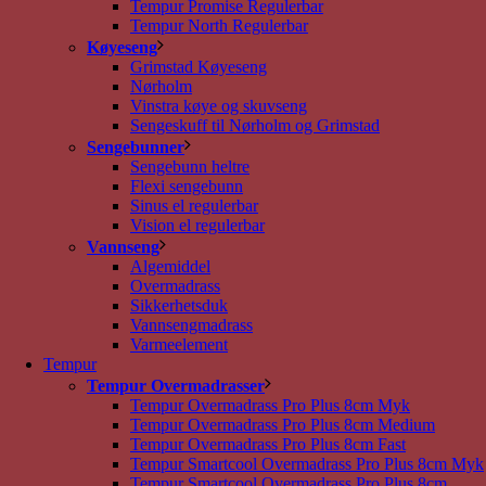
Tempur Promise Regulerbar
Tempur North Regulerbar
Køyeseng
Grimstad Køyeseng
Nørholm
Vinstra køye og skuvseng
Sengeskuff til Nørholm og Grimstad
Sengebunner
Sengebunn heltre
Flexi sengebunn
Sinus el regulerbar
Vision el regulerbar
Vannseng
Algemiddel
Overmadrass
Sikkerhetsduk
Vannsengmadrass
Varmeelement
Tempur
Tempur Overmadrasser
Tempur Overmadrass Pro Plus 8cm Myk
Tempur Overmadrass Pro Plus 8cm Medium
Tempur Overmadrass Pro Plus 8cm Fast
Tempur Smartcool Overmadrass Pro Plus 8cm Myk
Tempur Smartcool Overmadrass Pro Plus 8cm