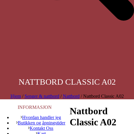
NATTBORD CLASSIC A02
Hjem
/
Senger & nattbord
/
Nattbord
/ Nattbord Classic A02
INFORMASJON
Nattbord
Hvordan handler jeg
Classic A02
Butikken og åpningstider
Kontakt Oss
Kart