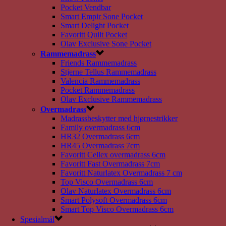
Pocket Vendbar
Smart Empir Sone Pocket
Smart Delight Pocket
Favoritt Quilt Pocket
Olav Exclusive Sone Pocket
Rammemadrass
Friends Rammemadrass
Stjerne Tellus Rammemadrass
Valencia Rammemadrass
Pocket Rammemadrass
Olav Exclusive Rammemadrass
Overmadrass
Madrassbeskytter med hjørnestrikker
Family overmadrass 6cm
HR32 Overmadrass 6cm
HR45 Overmadrass 7cm
Favoritt Cellex overmadrass 6cm
Favoritt Fast Overmadrass 7cm
Favoritt Naturlatex Overmadrass 7 cm
Top Visco Overmadrass 6cm
Olav Naturlatex Overmadrass 6cm
Smart Polysoft Overmadrass 6cm
Smart Top Visco Overmadrass 6cm
Spesialmål