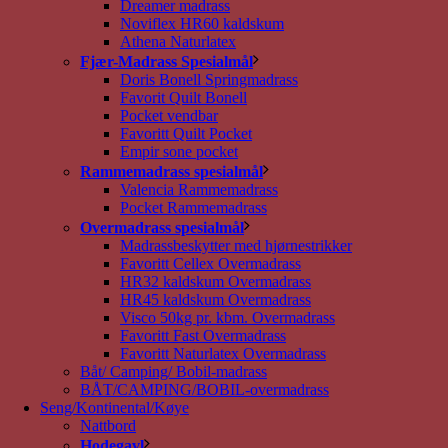
Dreamer madrass
Noviflex HR60 kaldskum
Athena Naturlatex
Fjær-Madrass Spesialmål
Doris Bonell Springmadrass
Favorit Quilt Bonell
Pocket vendbar
Favoritt Quilt Pocket
Empir sone pocket
Rammemadrass spesialmål
Valencia Rammemadrass
Pocket Rammemadrass
Overmadrass spesialmål
Madrassbeskytter med hjørnestrikker
Favoritt Cellex Overmadrass
HR32 kaldskum Overmadrass
HR45 kaldskum Overmadrass
Visco 50kg pr. kbm. Overmadrass
Favoritt Fast Overmadrass
Favoritt Naturlatex Overmadrass
Båt/ Camping/ Bobil-madrass
BÅT/CAMPING/BOBIL-overmadrass
Seng/Kontinental/Køye
Nattbord
Hodegavl