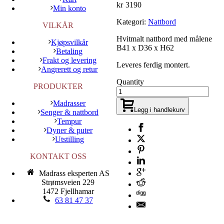
kr
3190
Min konto
Kategori:
Nattbord
VILKÅR
Hvitmalt nattbord med målene
Kjøpsvilkår
B41 x D36 x H62
Betaling
Frakt og levering
Leveres ferdig montert.
Angrerett og retur
Quantity
PRODUKTER
Madrasser
Legg i handlekurv
Senger & nattbord
Tempur
Dyner & puter
Utstilling
KONTAKT OSS
Madrass eksperten AS
Strømsveien 229
1472 Fjellhamar
63 81 47 37