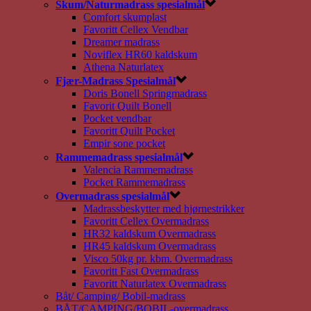
Skum/Naturmadrass spesialmål
Comfort skumplast
Favoritt Cellex Vendbar
Dreamer madrass
Noviflex HR60 kaldskum
Athena Naturlatex
Fjær-Madrass Spesialmål
Doris Bonell Springmadrass
Favorit Quilt Bonell
Pocket vendbar
Favoritt Quilt Pocket
Empir sone pocket
Rammemadrass spesialmål
Valencia Rammemadrass
Pocket Rammemadrass
Overmadrass spesialmål
Madrassbeskytter med hjørnestrikker
Favoritt Cellex Overmadrass
HR32 kaldskum Overmadrass
HR45 kaldskum Overmadrass
Visco 50kg pr. kbm. Overmadrass
Favoritt Fast Overmadrass
Favoritt Naturlatex Overmadrass
Båt/ Camping/ Bobil-madrass
BÅT/CAMPING/BOBIL-overmadrass