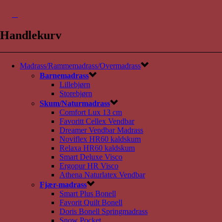
0
Handlekurv
Madrass/Rammemadrass/Overmadrass
Barnemadrass
Lillebjørn
Storebjørn
Skum/Naturmadrass
Comfort Lux 13 cm
Favoritt Cellex Vendbar
Dreamer Vendbar Madrass
Noviflex HR60 kaldskum
Relaxa HR60 kaldskum
Smart Deluxe Visco
Ergopur HR Visco
Athena Naturlatex Vendbar
Fjær-madrass
Smart Plus Bonell
Favorit Quilt Bonell
Doris Bonell Springmadrass
Snow Pocket