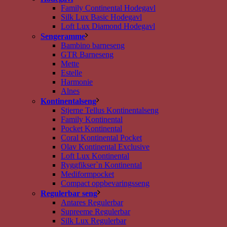
Family Continental Hodegavl
Silk Lux Basic Hodegavl
Loft Lux Diamond Hodegavl
Sengeramme
Bambino barneseng
GTR Barneseng
Mette
Estelle
Harmonie
Alnes
Kontinentalseng
Stjerne Tellus Kontinentalseng
Family Kontinental
Pocket Kontinental
Coral Kontinental Pocket
Olav Kontinental Exclusive
Loft Lux Kontinental
Ryggfikser`n Kontinental
Mediformpocket
Compact oppbevaringsseng
Regulerbar seng
Antares Regulerbar
Supreeme Regulerbar
Silk Lux Regulerbar