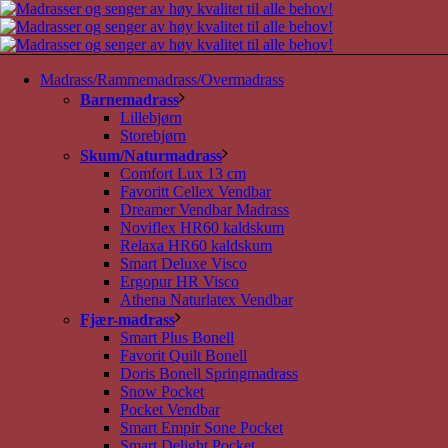
Madrass/Rammemadrass/Overmadrass
Barnemadrass
Lillebjørn
Storebjørn
Skum/Naturmadrass
Comfort Lux 13 cm
Favoritt Cellex Vendbar
Dreamer Vendbar Madrass
Noviflex HR60 kaldskum
Relaxa HR60 kaldskum
Smart Deluxe Visco
Ergopur HR Visco
Athena Naturlatex Vendbar
Fjær-madrass
Smart Plus Bonell
Favorit Quilt Bonell
Doris Bonell Springmadrass
Snow Pocket
Pocket Vendbar
Smart Empir Sone Pocket
Smart Delight Pocket