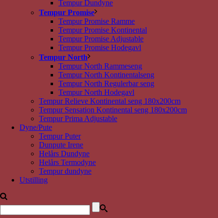
Tempur Dundyne
Tempur Promise
Tempur Promise Ramme
Tempur Promise Kontinental
Tempur Promise Adjustable
Tempur Promise Hodegavl
Tempur North
Tempur North Rammeseng
Tempur North Kontinentalseng
Tempur North Regulerbar seng
Tempur North Hodegavl
Tempur Relieve Kontinental seng 180x200cm
Tempur Sensation Kontinental seng 180x200cm
Tempur Prima Adjustable
Dyne/Pute
Tempur Puter
Dunpute Irene
Helårs Dundyne
Helårs Termodyne
Tempur dundyne
Utstilling