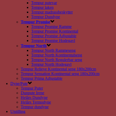
Tempur putevar
Tempur laken
Tempur madrassbeskytter
Tempur Dundyne
Tempur Promise
Tempur Promise Ramme
Tempur Promise Kontinental
Tempur Promise Adjustable
Tempur Promise Hodegavl
Tempur North
Tempur North Rammeseng
Tempur North Kontinentalseng
Tempur North Regulerbar seng
Tempur North Hodegavl
Tempur Relieve Kontinental seng 180x200cm
Tempur Sensation Kontinental seng 180x200cm
Tempur Prima Adjustable
Dyne/Pute
Tempur Puter
Dunpute Irene
Helårs Dundyne
Helårs Termodyne
Tempur dundyne
Utstilling