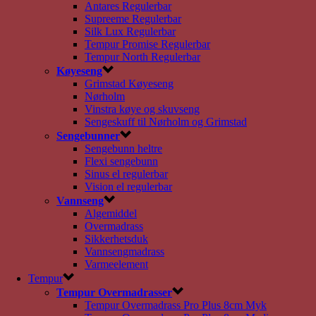
Antares Regulerbar
Supreeme Regulerbar
Silk Lux Regulerbar
Tempur Promise Regulerbar
Tempur North Regulerbar
Køyeseng
Grimstad Køyeseng
Nørholm
Vinstra køye og skuvseng
Sengeskuff til Nørholm og Grimstad
Sengebunner
Sengebunn heltre
Flexi sengebunn
Sinus el regulerbar
Vision el regulerbar
Vannseng
Algemiddel
Overmadrass
Sikkerhetsduk
Vannsengmadrass
Varmeelement
Tempur
Tempur Overmadrasser
Tempur Overmadrass Pro Plus 8cm Myk