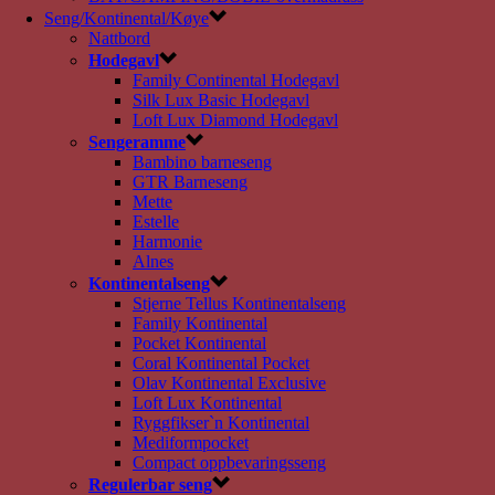
Seng/Kontinental/Køye
Nattbord
Hodegavl
Family Continental Hodegavl
Silk Lux Basic Hodegavl
Loft Lux Diamond Hodegavl
Sengeramme
Bambino barneseng
GTR Barneseng
Mette
Estelle
Harmonie
Alnes
Kontinentalseng
Stjerne Tellus Kontinentalseng
Family Kontinental
Pocket Kontinental
Coral Kontinental Pocket
Olav Kontinental Exclusive
Loft Lux Kontinental
Ryggfikser`n Kontinental
Mediformpocket
Compact oppbevaringsseng
Regulerbar seng