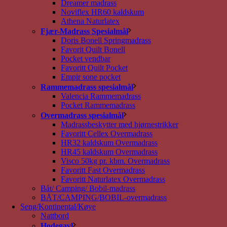
Dreamer madrass
Noviflex HR60 kaldskum
Athena Naturlatex
Fjær-Madrass Spesialmål
Doris Bonell Springmadrass
Favorit Quilt Bonell
Pocket vendbar
Favoritt Quilt Pocket
Empir sone pocket
Rammemadrass spesialmål
Valencia Rammemadrass
Pocket Rammemadrass
Overmadrass spesialmål
Madrassbeskytter med hjørnestrikker
Favoritt Cellex Overmadrass
HR32 kaldskum Overmadrass
HR45 kaldskum Overmadrass
Visco 50kg pr. kbm. Overmadrass
Favoritt Fast Overmadrass
Favoritt Naturlatex Overmadrass
Båt/ Camping/ Bobil-madrass
BÅT/CAMPING/BOBIL-overmadrass
Seng/Kontinental/Køye
Nattbord
Hodegavl