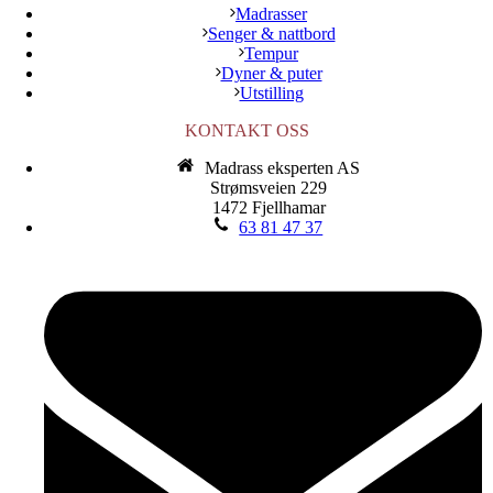
Madrasser
Senger & nattbord
Tempur
Dyner & puter
Utstilling
KONTAKT OSS
Madrass eksperten AS
Strømsveien 229
1472 Fjellhamar
63 81 47 37