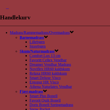
0
Handlekurv
Madrass/Rammemadrass/Overmadrass
Barnemadrass
Lillebjørn
Storebjørn
Skum/Naturmadrass
Comfort Lux 13 cm
Favoritt Cellex Vendbar
Dreamer Vendbar Madrass
Noviflex HR60 kaldskum
Relaxa HR60 kaldskum
Smart Deluxe Visco
Ergopur HR Visco
Athena Naturlatex Vendbar
Fjær-madrass
Smart Plus Bonell
Favorit Quilt Bonell
Doris Bonell Springmadrass
Snow Pocket