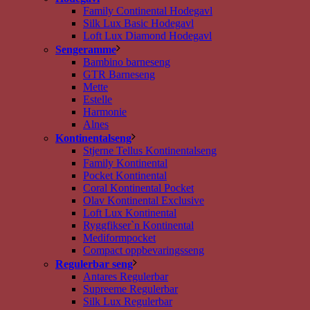
Family Continental Hodegavl
Silk Lux Basic Hodegavl
Loft Lux Diamond Hodegavl
Sengeramme
Bambino barneseng
GTR Barneseng
Mette
Estelle
Harmonie
Alnes
Kontinentalseng
Stjerne Tellus Kontinentalseng
Family Kontinental
Pocket Kontinental
Coral Kontinental Pocket
Olav Kontinental Exclusive
Loft Lux Kontinental
Ryggfikser`n Kontinental
Mediformpocket
Compact oppbevaringsseng
Regulerbar seng
Antares Regulerbar
Supreeme Regulerbar
Silk Lux Regulerbar