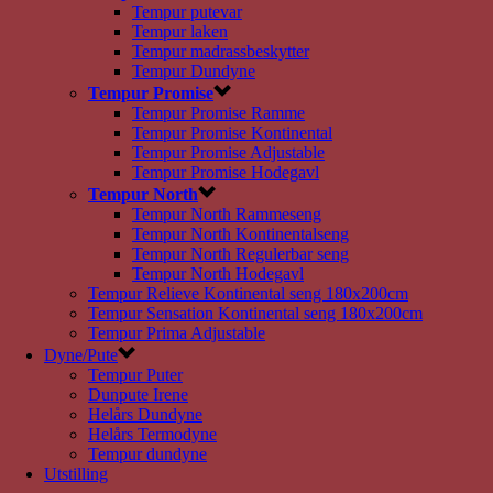
Tempur putevar
Tempur laken
Tempur madrassbeskytter
Tempur Dundyne
Tempur Promise
Tempur Promise Ramme
Tempur Promise Kontinental
Tempur Promise Adjustable
Tempur Promise Hodegavl
Tempur North
Tempur North Rammeseng
Tempur North Kontinentalseng
Tempur North Regulerbar seng
Tempur North Hodegavl
Tempur Relieve Kontinental seng 180x200cm
Tempur Sensation Kontinental seng 180x200cm
Tempur Prima Adjustable
Dyne/Pute
Tempur Puter
Dunpute Irene
Helårs Dundyne
Helårs Termodyne
Tempur dundyne
Utstilling