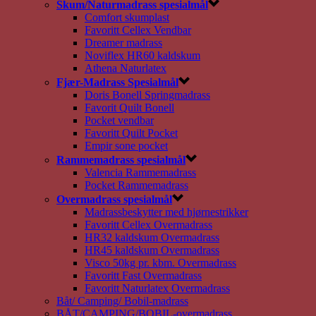
Skum/Naturmadrass spesialmål
Comfort skumplast
Favoritt Cellex Vendbar
Dreamer madrass
Noviflex HR60 kaldskum
Athena Naturlatex
Fjær-Madrass Spesialmål
Doris Bonell Springmadrass
Favorit Quilt Bonell
Pocket vendbar
Favoritt Quilt Pocket
Empir sone pocket
Rammemadrass spesialmål
Valencia Rammemadrass
Pocket Rammemadrass
Overmadrass spesialmål
Madrassbeskytter med hjørnestrikker
Favoritt Cellex Overmadrass
HR32 kaldskum Overmadrass
HR45 kaldskum Overmadrass
Visco 50kg pr. kbm. Overmadrass
Favoritt Fast Overmadrass
Favoritt Naturlatex Overmadrass
Båt/ Camping/ Bobil-madrass
BÅT/CAMPING/BOBIL-overmadrass