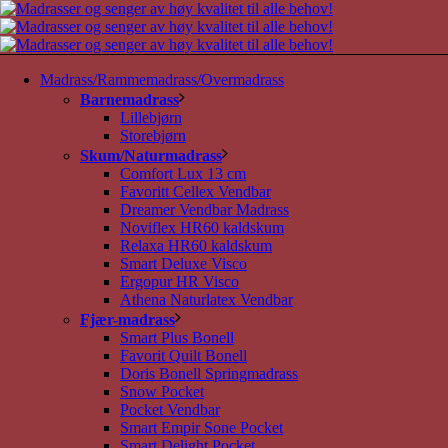
Madrass/Rammemadrass/Overmadrass
Barnemadrass
Lillebjørn
Storebjørn
Skum/Naturmadrass
Comfort Lux 13 cm
Favoritt Cellex Vendbar
Dreamer Vendbar Madrass
Noviflex HR60 kaldskum
Relaxa HR60 kaldskum
Smart Deluxe Visco
Ergopur HR Visco
Athena Naturlatex Vendbar
Fjær-madrass
Smart Plus Bonell
Favorit Quilt Bonell
Doris Bonell Springmadrass
Snow Pocket
Pocket Vendbar
Smart Empir Sone Pocket
Smart Delight Pocket