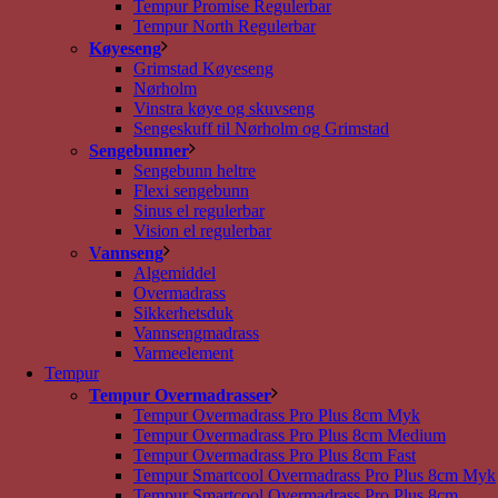
Tempur Promise Regulerbar
Tempur North Regulerbar
Køyeseng
Grimstad Køyeseng
Nørholm
Vinstra køye og skuvseng
Sengeskuff til Nørholm og Grimstad
Sengebunner
Sengebunn heltre
Flexi sengebunn
Sinus el regulerbar
Vision el regulerbar
Vannseng
Algemiddel
Overmadrass
Sikkerhetsduk
Vannsengmadrass
Varmeelement
Tempur
Tempur Overmadrasser
Tempur Overmadrass Pro Plus 8cm Myk
Tempur Overmadrass Pro Plus 8cm Medium
Tempur Overmadrass Pro Plus 8cm Fast
Tempur Smartcool Overmadrass Pro Plus 8cm Myk
Tempur Smartcool Overmadrass Pro Plus 8cm