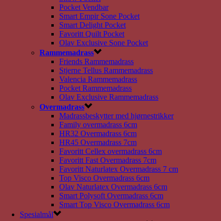
Pocket Vendbar
Smart Empir Sone Pocket
Smart Delight Pocket
Favoritt Quilt Pocket
Olav Exclusive Sone Pocket
Rammemadrass
Friends Rammemadrass
Stjerne Tellus Rammemadrass
Valencia Rammemadrass
Pocket Rammemadrass
Olav Exclusive Rammemadrass
Overmadrass
Madrassbeskytter med hjørnestrikker
Family overmadrass 6cm
HR32 Overmadrass 6cm
HR45 Overmadrass 7cm
Favoritt Cellex overmadrass 6cm
Favoritt Fast Overmadrass 7cm
Favoritt Naturlatex Overmadrass 7 cm
Top Visco Overmadrass 6cm
Olav Naturlatex Overmadrass 6cm
Smart Polysoft Overmadrass 6cm
Smart Top Visco Overmadrass 6cm
Spesialmål