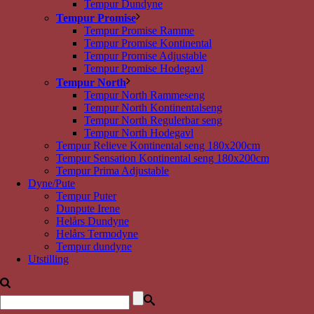
Tempur Dundyne
Tempur Promise
Tempur Promise Ramme
Tempur Promise Kontinental
Tempur Promise Adjustable
Tempur Promise Hodegavl
Tempur North
Tempur North Rammeseng
Tempur North Kontinentalseng
Tempur North Regulerbar seng
Tempur North Hodegavl
Tempur Relieve Kontinental seng 180x200cm
Tempur Sensation Kontinental seng 180x200cm
Tempur Prima Adjustable
Dyne/Pute
Tempur Puter
Dunpute Irene
Helårs Dundyne
Helårs Termodyne
Tempur dundyne
Utstilling