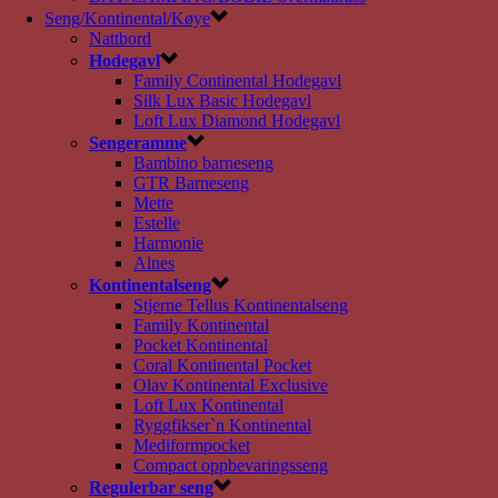
Seng/Kontinental/Køye
Nattbord
Hodegavl
Family Continental Hodegavl
Silk Lux Basic Hodegavl
Loft Lux Diamond Hodegavl
Sengeramme
Bambino barneseng
GTR Barneseng
Mette
Estelle
Harmonie
Alnes
Kontinentalseng
Stjerne Tellus Kontinentalseng
Family Kontinental
Pocket Kontinental
Coral Kontinental Pocket
Olav Kontinental Exclusive
Loft Lux Kontinental
Ryggfikser`n Kontinental
Mediformpocket
Compact oppbevaringsseng
Regulerbar seng