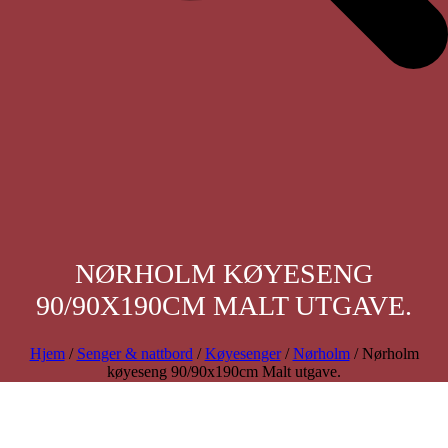
NØRHOLM KØYESENG
90/90X190CM MALT UTGAVE.
Hjem
/
Senger & nattbord
/
Køyesenger
/
Nørholm
/ Nørholm
køyeseng 90/90x190cm Malt utgave.