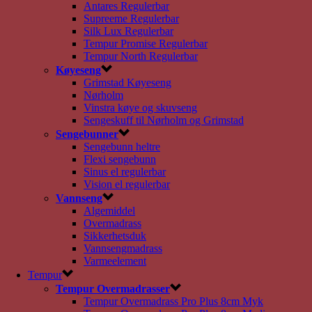
Antares Regulerbar
Supreeme Regulerbar
Silk Lux Regulerbar
Tempur Promise Regulerbar
Tempur North Regulerbar
Køyeseng
Grimstad Køyeseng
Nørholm
Vinstra køye og skuvseng
Sengeskuff til Nørholm og Grimstad
Sengebunner
Sengebunn heltre
Flexi sengebunn
Sinus el regulerbar
Vision el regulerbar
Vannseng
Algemiddel
Overmadrass
Sikkerhetsduk
Vannsengmadrass
Varmeelement
Tempur
Tempur Overmadrasser
Tempur Overmadrass Pro Plus 8cm Myk