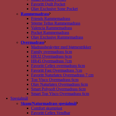
Favoritt Quilt Pocket
Olav Exclusive Sone Pocket
Rammemadrass
Friends Rammemadrass
Stjerne Tellus Rammemadrass
Valencia Rammemadrass
Pocket Rammemadrass
Olav Exclusive Rammemadrass
Overmadrass
Madrassbeskytter med hjørnestrikker
Family overmadrass 6cm
HR32 Overmadrass 6cm
HR45 Overmadrass 7cm
Favoritt Cellex overmadrass 6cm
Favoritt Fast Overmadrass 7cm
Favoritt Naturlatex Overmadrass 7 cm
Top Visco Overmadrass 6cm
Olav Naturlatex Overmadrass 6cm
Smart Polysoft Overmadrass 6cm
Smart Top Visco Overmadrass 6cm
Spesialmål
Skum/Naturmadrass spesialmål
Comfort skumplast
Favoritt Cellex Vendbar