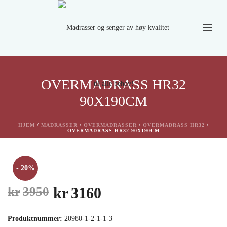
OVERMADRASS HR32
90X190CM
HJEM
/
MADRASSER
/
OVERMADRASSER
/
OVERMADRASS HR32
/
OVERMADRASS HR32 90X190CM
- 20%
Opprinnelig
Nåværende
kr
3950
kr
3160
pris
pris
Produktnummer:
20980-1-2-1-1-3
var:
er: