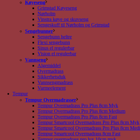
Køyeseng
Grimstad Køyeseng
Nørholm
Vinstra køye og skuvseng
Sengeskuff til Nørholm og Grimstad
Sengebunner
Sengebunn heltre
Flexi sengebunn
Sinus el regulerbar
Vision el regulerbar
Vannseng
Algemiddel
Overmadrass
Sikkerhetsduk
Vannsengmadrass
Varmeelement
Tempur
Tempur Overmadrasser
Tempur Overmadrass Pro Plus 8cm Myk
Tempur Overmadrass Pro Plus 8cm Medium
Tempur Overmadrass Pro Plus 8cm Fast
Tempur Smartcool Overmadrass Pro Plus 8cm Myk
Tempur Smartcool Overmadrass Pro Plus 8cm Med
Tempur Smartcool Overmadrass 8cm Fast
Tempur overmadrass pro lux 10cm myk