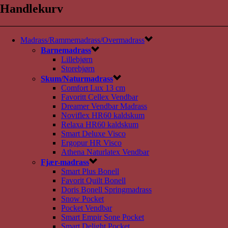
Handlekurv
Madrass/Rammemadrass/Overmadrass
Barnemadrass
Lillebjørn
Storebjørn
Skum/Naturmadrass
Comfort Lux 13 cm
Favoritt Cellex Vendbar
Dreamer Vendbar Madrass
Noviflex HR60 kaldskum
Relaxa HR60 kaldskum
Smart Deluxe Visco
Ergopur HR Visco
Athena Naturlatex Vendbar
Fjær-madrass
Smart Plus Bonell
Favorit Quilt Bonell
Doris Bonell Springmadrass
Snow Pocket
Pocket Vendbar
Smart Empir Sone Pocket
Smart Delight Pocket