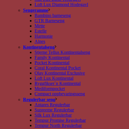
Loft Lux Diamond Hodegavl
Sengeramme
Bambino barneseng
GTR Barneseng
Mette
Estelle
Harmonie
Alnes
Kontinentalseng
Stjerne Tellus Kontinentalseng
Family Kontinental
Pocket Kontinental
Coral Kontinental Pocket
Olav Kontinental Exclusive
Loft Lux Kontinental
Ryggfikser`n Kontinental
Mediformpocket
Compact oppbevaringsseng
Regulerbar seng
Antares Regulerbar
Supreeme Regulerbar
Silk Lux Regulerbar
Tempur Promise Regulerbar
Tempur North Regulerbar