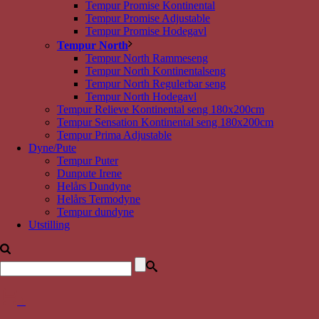
Tempur Promise Kontinental
Tempur Promise Adjustable
Tempur Promise Hodegavl
Tempur North
Tempur North Rammeseng
Tempur North Kontinentalseng
Tempur North Regulerbar seng
Tempur North Hodegavl
Tempur Relieve Kontinental seng 180x200cm
Tempur Sensation Kontinental seng 180x200cm
Tempur Prima Adjustable
Dyne/Pute
Tempur Puter
Dunpute Irene
Helårs Dundyne
Helårs Termodyne
Tempur dundyne
Utstilling
1