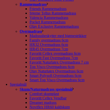
Rammemadrass
Friends Rammemadrass
Stjerne Tellus Rammemadrass
Valencia Rammemadrass
Pocket Rammemadrass
Olav Exclusive Rammemadrass
Overmadrass
Madrassbeskytter med hjørnestrikker
Family overmadrass 6cm
HR32 Overmadrass 6cm
HR45 Overmadrass 7cm
Favoritt Cellex overmadrass 6cm
Favoritt Fast Overmadrass 7cm
Favoritt Naturlatex Overmadrass 7 cm
Top Visco Overmadrass 6cm
Olav Naturlatex Overmadrass 6cm
Smart Polysoft Overmadrass 6cm
Smart Top Visco Overmadrass 6cm
Spesialmål
Skum/Naturmadrass spesialmål
Comfort skumplast
Favoritt Cellex Vendbar
Dreamer madrass
Noviflex HR60 kaldskum