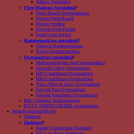
Athena Naturlatex
Fjær-Madrass Spesialmål
Doris Bonell Springmadrass
Favorit Quilt Bonell
Pocket vendbar
Favoritt Quilt Pocket
Empir sone pocket
Rammemadrass spesialmål
Valencia Rammemadrass
Pocket Rammemadrass
Overmadrass spesialmål
Madrassbeskytter med hjørnestrikker
Favoritt Cellex Overmadrass
HR32 kaldskum Overmadrass
HR45 kaldskum Overmadrass
Visco 50kg pr. kbm. Overmadrass
Favoritt Fast Overmadrass
Favoritt Naturlatex Overmadrass
Båt/ Camping/ Bobil-madrass
BÅT/CAMPING/BOBIL-overmadrass
Seng/Kontinental/Køye
Nattbord
Hodegavl
Family Continental Hodegavl
Silk Lux Basic Hodegavl