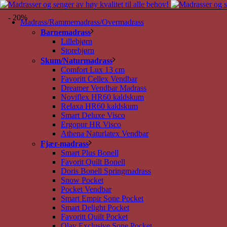
- 20%
Madrass/Rammemadrass/Overmadrass
Barnemadrass
Lillebjørn
Storebjørn
Skum/Naturmadrass
Comfort Lux 13 cm
Favoritt Cellex Vendbar
Dreamer Vendbar Madrass
Noviflex HR60 kaldskum
Relaxa HR60 kaldskum
Smart Deluxe Visco
Ergopur HR Visco
Athena Naturlatex Vendbar
Fjær-madrass
Smart Plus Bonell
Favorit Quilt Bonell
Doris Bonell Springmadrass
Snow Pocket
Pocket Vendbar
Smart Empir Sone Pocket
Smart Delight Pocket
Favoritt Quilt Pocket
Olav Exclusive Sone Pocket