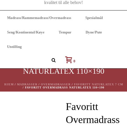
Madrass/Rammemadrass/Overmadrass
Spesialmål
Seng/Kontinental/Køye
Tempur
Dyne/Pute
Utstilling
FAVORITT OVERMADRASS
0
NATURLATEX 110×190
HJEM
/
MADRASSER
/
OVERMADRASSER
/
FAVORITT NATURLATEX 7 CM
/ FAVORITT OVERMADRASS NATURLATEX 110×190
Favoritt
Overmadrass