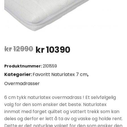
Opprinnelig
Nåværende
kr
12990
kr
10390
pris
pris
Produktnummer:
2101559
var:
er:
Kategorier:
Favoritt Naturlatex 7 cm
,
Overmadrasser
kr12990.
kr10390.
6 cm tykk naturlatex overmadrass ! Et selvfølgelig
valg for den som ønsker det beste. Naturlatex
innmat med farget quiltet og vattert trekk som kan
deles og derfor er lett å ta av og vaske og holde rent.
Dette er det naturlige valget for den som ønsker den