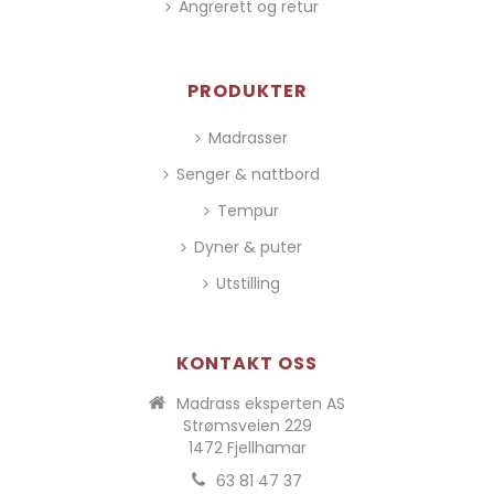
Angrerett og retur
PRODUKTER
Madrasser
Senger & nattbord
Tempur
Dyner & puter
Utstilling
KONTAKT OSS
Madrass eksperten AS
Strømsveien 229
1472 Fjellhamar
63 81 47 37