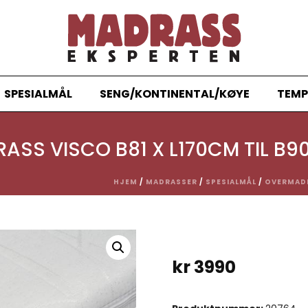
SPESIALMÅL
SENG/KONTINENTAL/KØYE
TEMP
SS VISCO B81 X L170CM TIL B9
HJEM
/
MADRASSER
/
SPESIALMÅL
/
OVERMAD
kr
3990