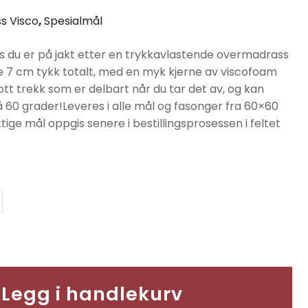
s Visco
,
Spesialmål
is du er på jakt etter en trykkavlastende overmadrass
ele 7 cm tykk totalt, med en myk kjerne av viscofoam
tt trekk som er delbart når du tar det av, og kan
60 grader!Leveres i alle mål og fasonger fra 60×60
ige mål oppgis senere i bestillingsprosessen i feltet
Legg i handlekurv