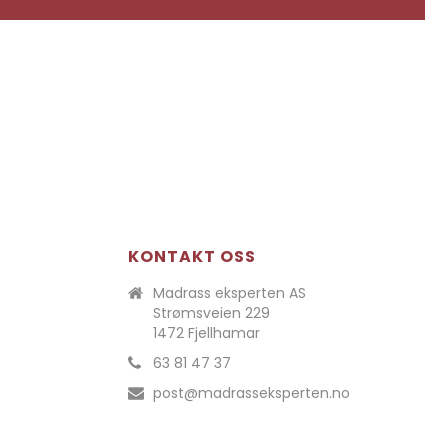
KONTAKT OSS
Madrass eksperten AS
Strømsveien 229
1472 Fjellhamar
63 81 47 37
post@madrasseksperten.no