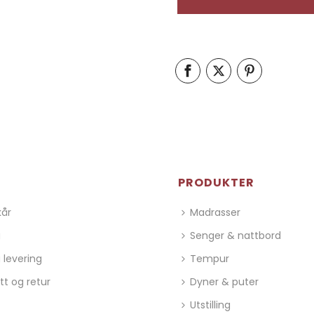
PRODUKTER
kår
Madrasser
g
Senger & nattbord
 levering
Tempur
tt og retur
Dyner & puter
Utstilling