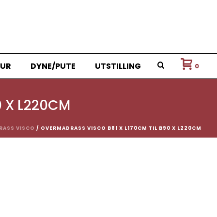
UR
DYNE/PUTE
UTSTILLING
0
0 X L220CM
RASS VISCO
/ OVERMADRASS VISCO B81 X L170CM TIL B90 X L220CM