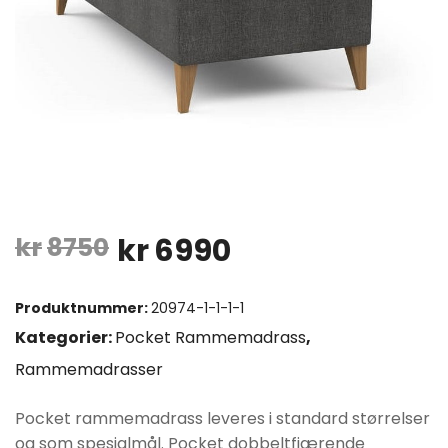
Opprinnelig
Nåværende
kr
8750
kr
6990
pris
pris
Produktnummer:
20974-1-1-1-1
var:
er:
Kategorier:
Pocket Rammemadrass
,
Rammemadrasser
kr8750.
kr6990.
Pocket rammemadrass leveres i standard størrelser
og som spesialmål. Pocket dobbeltfjærende