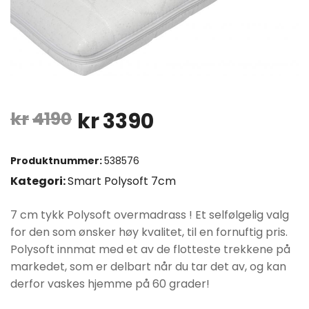
Opprinnelig
Nåværende
kr
4190
kr
3390
pris
pris
Produktnummer:
538576
var:
er:
Kategori:
Smart Polysoft 7cm
kr4190.
kr3390.
7 cm tykk Polysoft overmadrass ! Et selfølgelig valg
for den som ønsker høy kvalitet, til en fornuftig pris.
Polysoft innmat med et av de flotteste trekkene på
markedet, som er delbart når du tar det av, og kan
derfor vaskes hjemme på 60 grader!