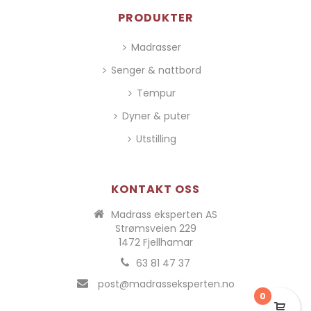
PRODUKTER
Madrasser
Senger & nattbord
Tempur
Dyner & puter
Utstilling
KONTAKT OSS
Madrass eksperten AS
Strømsveien 229
1472 Fjellhamar
63 81 47 37
post@madrasseksperten.no
0